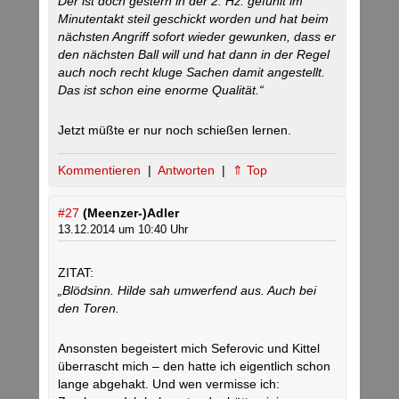
Der ist doch gestern in der 2. Hz. gefühlt im
Minutentakt steil geschickt worden und hat beim
nächsten Angriff sofort wieder gewunken, dass er
den nächsten Ball will und hat dann in der Regel
auch noch recht kluge Sachen damit angestellt.
Das ist schon eine enorme Qualität.“
Jetzt müßte er nur noch schießen lernen.
Kommentieren
|
Antworten
|
⇑ Top
#27
(Meenzer-)Adler
13.12.2014 um 10:40 Uhr
ZITAT:
„Blödsinn. Hilde sah umwerfend aus. Auch bei
den Toren.
Ansonsten begeistert mich Seferovic und Kittel
überrascht mich – den hatte ich eigentlich schon
lange abgehakt. Und wen vermisse ich: