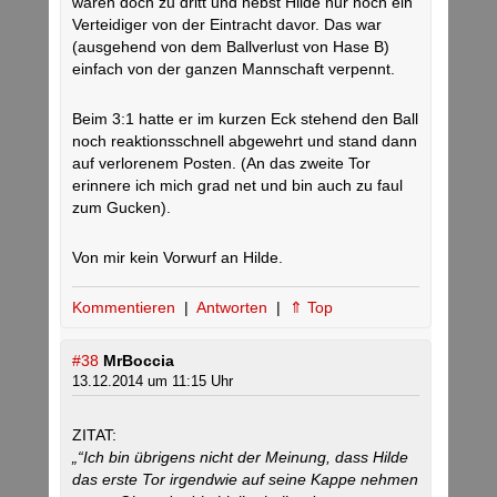
waren doch zu dritt und nebst Hilde nur noch ein
Verteidiger von der Eintracht davor. Das war
(ausgehend von dem Ballverlust von Hase B)
einfach von der ganzen Mannschaft verpennt.
Beim 3:1 hatte er im kurzen Eck stehend den Ball
noch reaktionsschnell abgewehrt und stand dann
auf verlorenem Posten. (An das zweite Tor
erinnere ich mich grad net und bin auch zu faul
zum Gucken).
Von mir kein Vorwurf an Hilde.
Kommentieren
|
Antworten
|
⇑ Top
#38
MrBoccia
13.12.2014 um 11:15 Uhr
ZITAT:
„“Ich bin übrigens nicht der Meinung, dass Hilde
das erste Tor irgendwie auf seine Kappe nehmen