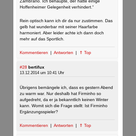
Zambrano. Ich behaupte, der hätte einige
Hoffenheimer Gelegenheit verhindert.“
Rein optisch kann ich dir da nur zustimmen. Das
gelb hat wunderbar mit seiner Haarfarbe
harmoniert. Aber leider achte ich dann doch
mehr auf das Sportlich.
Kommentieren
|
Antworten
|
⇑ Top
#28
bertifux
13.12.2014 um 10:41 Uhr
Übrigens bemängele ich, dass es gestern Abend
zu warm war. Nur deshalb hat Firminho so
aufgedreht, da er ja bekanntlich keinen Winter
kann. Womit sich die Frage stellt: Ist Firminho
Ergänzungsspieler?
Kommentieren
|
Antworten
|
⇑ Top