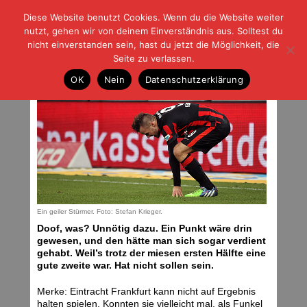
Diese Website benutzt Cookies. Wenn du die Website weiter
| | |
BLOG-G
Fußball und der Rest
nutzt, gehen wir von deinem Einverständnis aus. Solltest du
HOME
|
REGELN
|
IMPRESSUM
|
DATENSCHUTZ
nicht einverstanden sein, hast du jetzt die Möglichkeit, die
Seite zu verlassen.
Richtig dumm gelaufen
OK
Nein
Datenschutzerklärung
Samstag, 13.12.14 | 01:08 Uhr
Ein geiler Stürmer. Foto: Stefan Krieger.
Doof, was? Unnötig dazu. Ein Punkt wäre drin
gewesen, und den hätte man sich sogar verdient
gehabt. Weil’s trotz der miesen ersten Hälfte eine
gute zweite war. Hat nicht sollen sein.
Merke: Eintracht Frankfurt kann nicht auf Ergebnis
halten spielen. Konnten sie vielleicht mal, als Funkel