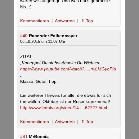
waren wir aufgeregt. Und was hat’s gebracht?
Nix. :)
Kommentieren
|
Antworten
|
⇑ Top
#40
Rasender Falkenmayer
06.10.2016 um 11:07 Uhr
ZITAT:
„Knoeppel-Du stehst Abseits Du Wichser.
https://www.youtube.com/watch?.....rwLMGyoPIo
„
Klasse. Guter Tipp.
Ein weiterer Hinweis für alle, die etwas für sich
tun wollen: Oktober ist der Rosenkranzmonat!
http://www.kathtv.org/video/14.....62727.html
Kommentieren
|
Antworten
|
⇑ Top
#41
MrBoccia