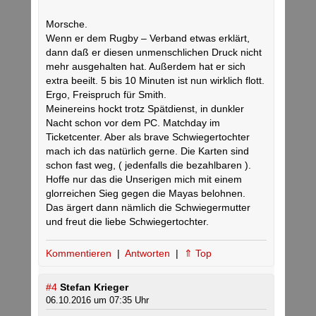
Morsche.
Wenn er dem Rugby – Verband etwas erklärt,
dann daß er diesen unmenschlichen Druck nicht
mehr ausgehalten hat. Außerdem hat er sich
extra beeilt. 5 bis 10 Minuten ist nun wirklich flott.
Ergo, Freispruch für Smith.
Meinereins hockt trotz Spätdienst, in dunkler
Nacht schon vor dem PC. Matchday im
Ticketcenter. Aber als brave Schwiegertochter
mach ich das natürlich gerne. Die Karten sind
schon fast weg, ( jedenfalls die bezahlbaren ).
Hoffe nur das die Unserigen mich mit einem
glorreichen Sieg gegen die Mayas belohnen.
Das ärgert dann nämlich die Schwiegermutter
und freut die liebe Schwiegertochter.
Kommentieren
|
Antworten
|
⇑ Top
#4
Stefan Krieger
06.10.2016 um 07:35 Uhr