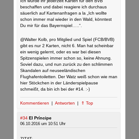
Ich würde ihr jederzeit Karten für den BVB
beschaffen und dabei reagiere ich durchaus
säuerlich auf Kartenanfragen a la „Ich wollte
schon immer mal wieder in den Wald, könntest
Du mir für das Bayernspiel…..“.
@Walter Kolb, pro Mitglied und Spiel (FCB/BVB)
gibt es nur 2 Karten, nicht 6. Man hat scheinbar
ein wenig gelernt, oder es war bei diesen
Spitzenspielen immer schon so, keine Ahnung.
Soviel dazu, und nun zurück zu den schlimmen
Skandalen auf neuseeländischen
Flughafentoiletten. Der Watz weiß schon wie man
hier Stöckchen in der Länderspielpause
schmeißt, da bin ich bei der #14. :-)
Kommentieren
|
Antworten
|
⇑ Top
#34
El Príncipe
06.10.2016 um 10:51 Uhr
ZITAT: