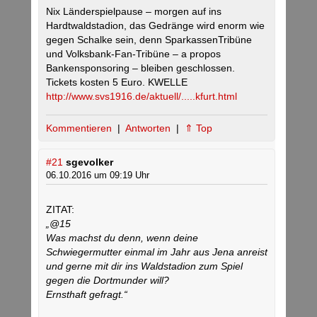
Nix Länderspielpause – morgen auf ins
Hardtwaldstadion, das Gedränge wird enorm wie
gegen Schalke sein, denn SparkassenTribüne
und Volksbank-Fan-Tribüne – a propos
Bankensponsoring – bleiben geschlossen.
Tickets kosten 5 Euro. KWELLE
http://www.svs1916.de/aktuell/.....kfurt.html
Kommentieren
|
Antworten
|
⇑ Top
#21
sgevolker
06.10.2016 um 09:19 Uhr
ZITAT:
„@15
Was machst du denn, wenn deine
Schwiegermutter einmal im Jahr aus Jena anreist
und gerne mit dir ins Waldstadion zum Spiel
gegen die Dortmunder will?
Ernsthaft gefragt.“