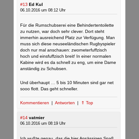
#13
Ed Kul
06.10.2016 um 08:12 Uhr
Für die Rumschubserei eine Behindertentoilette
zu nutzen, war doch sehr clever. Dort steht
immerhin ausreichend Platz zur Verfügung. Man
muss sich diese neuseeländischen Rugbyspieler
doch nur mal anschauen: zwometerfuffzisch
hoch und einsfuffzisch breit! In einer normalen
Kabine wird es da schnell zu eng, um eine Dame
anständig zu Schubsen.
Und überhaupt … 5 bis 10 Minuten sind gar net
sooo flott. Das geht schneller.
Kommentieren
|
Antworten
|
⇑ Top
#14
vatmier
06.10.2016 um 08:19 Uhr
Ich wußte genau, das die hier Ansässigen Spaß