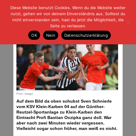
Diese Website benutzt Cookies. Wenn du die Website weiter
| | |
BLOG-G
Fußball und der Rest
nutzt, gehen wir von deinem Einverständnis aus. Solltest du
HOME
|
REGELN
|
IMPRESSUM
|
DATENSCHUTZ
nicht einverstanden sein, hast du jetzt die Möglichkeit, die
Seite zu verlassen.
Schlimm!
OK
Nein
Datenschutzerklärung
Donnerstag, 06.10.16 | 05:34 Uhr
Foto: imago.
Auf dem Bild da oben schubst Sven Schnierle
vom KSV Klein-Karben 04 auf der Günther-
Reutzel-Sportanlage zu Klein-Karben den
Eintracht Profi Bastian Oczipka ganz doll. War
aber nach zwei Minuten wieder vergessen.
Vielleicht sogar schon früher, man weiß es nicht.