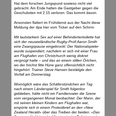
Hat dem forschen Jungspund sowieso nicht viel
gebracht. Am Ende hatten die Gastgeber gegen die
Geschubsten mit 2:15 verloren. Das kommt davon.
Ansonsten flattert im Frühdienst aus der Nacht diese
Meldung der dpa hier vom Ticker auf den Schirm:
Mit lautstarkem Sex auf einer Behindertentoilette hat
sich der neuseeländische Rugby-Profi Aaron Smith
eine Zwangspause eingebrockt. Der Nationalspieler
wurde suspendiert, nachdem er sich mit einer Frau
am Flughafen von Christchurch wenig diskret
vergnügt hatte – und das an einem stillen Örtchen,
wo der höchst fitte Hüne ganz offensichtlich nicht
hingehört. Trainer Steve Hansen bestätigte den
Vorfall am Donnerstag.
Womöglich wäre das Schäferstündchen am Tag
nach einem Länderspiel für Smith folgenlos
geblieben, hätte nicht ein Familienvater die Szene
vom vergangenen Monat beobachtet. Der Mann, der
mit seinen kleinen Kindern am Flughafen war,
empörte sich in einem Protestbrief an den «New
Zealand Herald» über das Treiben der beiden: «Das