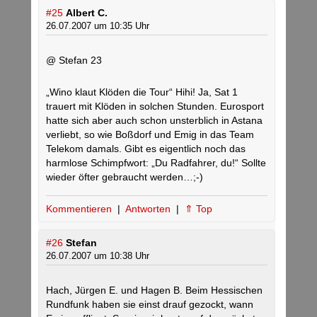
#25
Albert C.
26.07.2007 um 10:35 Uhr
@ Stefan 23
„Wino klaut Klöden die Tour“ Hihi! Ja, Sat 1
trauert mit Klöden in solchen Stunden. Eurosport
hatte sich aber auch schon unsterblich in Astana
verliebt, so wie Boßdorf und Emig in das Team
Telekom damals. Gibt es eigentlich noch das
harmlose Schimpfwort: „Du Radfahrer, du!“ Sollte
wieder öfter gebraucht werden…;-)
Kommentieren
|
Antworten
|
⇑ Top
#26
Stefan
26.07.2007 um 10:38 Uhr
Hach, Jürgen E. und Hagen B. Beim Hessischen
Rundfunk haben sie einst drauf gezockt, wann