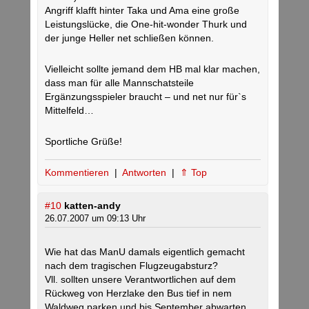
Angriff klafft hinter Taka und Ama eine große
Leistungslücke, die One-hit-wonder Thurk und
der junge Heller net schließen können.
Vielleicht sollte jemand dem HB mal klar machen,
dass man für alle Mannschatsteile
Ergänzungsspieler braucht – und net nur für`s
Mittelfeld…
Sportliche Grüße!
Kommentieren
|
Antworten
|
⇑ Top
#10
katten-andy
26.07.2007 um 09:13 Uhr
Wie hat das ManU damals eigentlich gemacht
nach dem tragischen Flugzeugabsturz?
Vll. sollten unsere Verantwortlichen auf dem
Rückweg von Herzlake den Bus tief in nem
Waldweg parken und bis September abwarten.