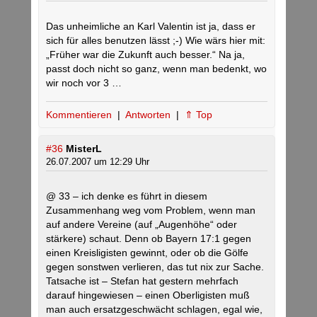
Das unheimliche an Karl Valentin ist ja, dass er
sich für alles benutzen lässt ;-) Wie wärs hier mit:
„Früher war die Zukunft auch besser.“ Na ja,
passt doch nicht so ganz, wenn man bedenkt, wo
wir noch vor 3 …
Kommentieren
|
Antworten
|
⇑ Top
#36
MisterL
26.07.2007 um 12:29 Uhr
@ 33 – ich denke es führt in diesem
Zusammenhang weg vom Problem, wenn man
auf andere Vereine (auf „Augenhöhe“ oder
stärkere) schaut. Denn ob Bayern 17:1 gegen
einen Kreisligisten gewinnt, oder ob die Gölfe
gegen sonstwen verlieren, das tut nix zur Sache.
Tatsache ist – Stefan hat gestern mehrfach
darauf hingewiesen – einen Oberligisten muß
man auch ersatzgeschwächt schlagen, egal wie,