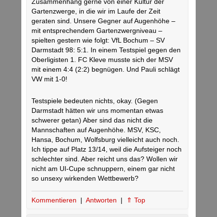
Zusammenhang gerne von einer Kultur der
Gartenzwerge, in die wir im Laufe der Zeit
geraten sind. Unsere Gegner auf Augenhöhe –
mit entsprechendem Gartenzwergniveau –
spielten gestern wie folgt: VfL Bochum – SV
Darmstadt 98: 5:1. In einem Testspiel gegen den
Oberligisten 1. FC Kleve musste sich der MSV
mit einem 4:4 (2:2) begnügen. Und Pauli schlägt
VW mit 1-0!
Testspiele bedeuten nichts, okay. (Gegen
Darmstadt hätten wir uns momentan etwas
schwerer getan) Aber sind das nicht die
Mannschaften auf Augenhöhe. MSV, KSC,
Hansa, Bochum, Wolfsburg vielleicht auch noch.
Ich tippe auf Platz 13/14, weil die Aufsteiger noch
schlechter sind. Aber reicht uns das? Wollen wir
nicht am UI-Cupe schnuppern, einem gar nicht
so unsexy wirkenden Wettbewerb?
Kommentieren
|
Antworten
|
⇑ Top