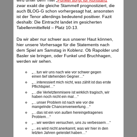
wird unter dem Titel „
Funkel sorgt für Konstanz
“
zwar exakt die gleiche Stammelf prognostiziert, die
auch BLOG-G schon vorhergesagt hat, ansonsten
ist der Tenor allerdings bedeutend positiver. Fazit
deshalb: Die Eintracht landet im gesicherten
Tabellenmittelfeld – Platz 10-13.
Da wir aber nur schwer aus unserer Haut können,
hier unsere Vorhersage für die Statements nach
dem Spiel am Samstag in Koblenz. Ob Rapolder und
Basler sie bringen, oder Funkel und Bruchhagen,
werden wir sehen.
„…tun wir uns nach wie vor schwer gegen
einen tief stehenden Gegner…“
„…interessiert mich nicht, was zählt ist das erste
Pflichtspiel…“
„…die Verletztenmisere ist wirklich tragisch, wir
haben noch nicht ein mal…“
„…unser Problem ist nach wie vor die
mangelnde Chancenverwertung…“
„…das ist ein von außen hereingetragenes
Problem…“
„…wir werden versuchen, uns zu verbessern…“
„…es wird nicht anerkannt, was wir hier in den
letzten Jahren geleistet haben…“