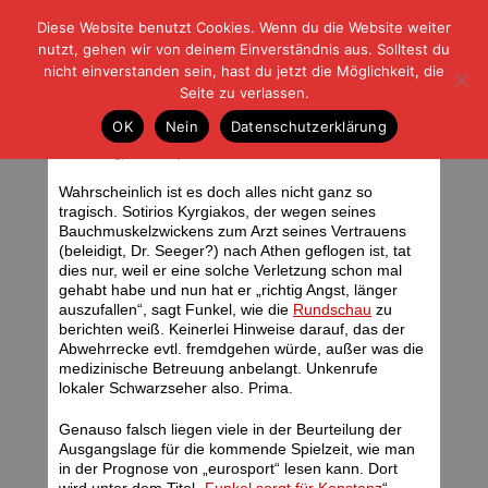
Diese Website benutzt Cookies. Wenn du die Website weiter
| | |
BLOG-G
Fußball und der Rest
nutzt, gehen wir von deinem Einverständnis aus. Solltest du
HOME
|
REGELN
|
IMPRESSUM
|
DATENSCHUTZ
nicht einverstanden sein, hast du jetzt die Möglichkeit, die
Seite zu verlassen.
Schwarzmalerei und
OK
Nein
Datenschutzerklärung
Fussballphrasenprophylaxe
Donnerstag, 26.07.07 | 05:43 Uhr
Wahrscheinlich ist es doch alles nicht ganz so
tragisch. Sotirios Kyrgiakos, der wegen seines
Bauchmuskelzwickens zum Arzt seines Vertrauens
(beleidigt, Dr. Seeger?) nach Athen geflogen ist, tat
dies nur, weil er eine solche Verletzung schon mal
gehabt habe und nun hat er „richtig Angst, länger
auszufallen“, sagt Funkel, wie die
Rundschau
zu
berichten weiß. Keinerlei Hinweise darauf, das der
Abwehrrecke evtl. fremdgehen würde, außer was die
medizinische Betreuung anbelangt. Unkenrufe
lokaler Schwarzseher also. Prima.
Genauso falsch liegen viele in der Beurteilung der
Ausgangslage für die kommende Spielzeit, wie man
in der Prognose von „eurosport“ lesen kann. Dort