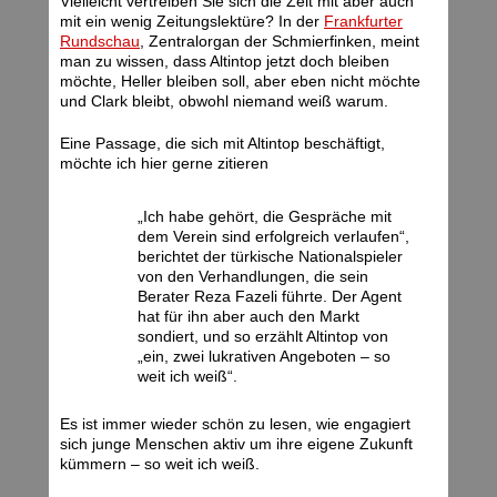
Vielleicht vertreiben Sie sich die Zeit mit aber auch
mit ein wenig Zeitungslektüre? In der
Frankfurter
Rundschau
, Zentralorgan der Schmierfinken, meint
man zu wissen, dass Altintop jetzt doch bleiben
möchte, Heller bleiben soll, aber eben nicht möchte
und Clark bleibt, obwohl niemand weiß warum.
Eine Passage, die sich mit Altintop beschäftigt,
möchte ich hier gerne zitieren
„Ich habe gehört, die Gespräche mit
dem Verein sind erfolgreich verlaufen“,
berichtet der türkische Nationalspieler
von den Verhandlungen, die sein
Berater Reza Fazeli führte. Der Agent
hat für ihn aber auch den Markt
sondiert, und so erzählt Altintop von
„ein, zwei lukrativen Angeboten – so
weit ich weiß“.
Es ist immer wieder schön zu lesen, wie engagiert
sich junge Menschen aktiv um ihre eigene Zukunft
kümmern – so weit ich weiß.