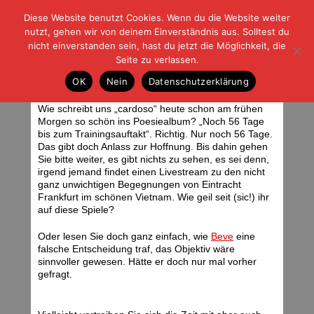
Diese Website benutzt Cookies. Wenn du die Website weiter
| | |
BLOG-G
Fußball und der Rest
nutzt, gehen wir von deinem Einverständnis aus. Solltest du
HOME
|
REGELN
|
IMPRESSUM
|
DATENSCHUTZ
nicht einverstanden sein, hast du jetzt die Möglichkeit, die
Seite zu verlassen.
Sechsundfünfzig
OK
Nein
Datenschutzerklärung
Montag, 10.05.10 | 06:26 Uhr
Wie schreibt uns „cardoso“ heute schon am frühen
Morgen so schön ins Poesiealbum? „Noch 56 Tage
bis zum Trainingsauftakt“. Richtig. Nur noch 56 Tage.
Das gibt doch Anlass zur Hoffnung. Bis dahin gehen
Sie bitte weiter, es gibt nichts zu sehen, es sei denn,
irgend jemand findet einen Livestream zu den nicht
ganz unwichtigen Begegnungen von Eintracht
Frankfurt im schönen Vietnam. Wie geil seit (sic!) ihr
auf diese Spiele?
Oder lesen Sie doch ganz einfach, wie
Beve
eine
falsche Entscheidung traf, das Objektiv wäre
sinnvoller gewesen. Hätte er doch nur mal vorher
gefragt.