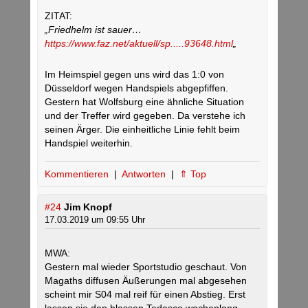
ZITAT:
„Friedhelm ist sauer…
https://www.faz.net/aktuell/sp.....93648.html
„
Im Heimspiel gegen uns wird das 1:0 von
Düsseldorf wegen Handspiels abgepfiffen.
Gestern hat Wolfsburg eine ähnliche Situation
und der Treffer wird gegeben. Da verstehe ich
seinen Ärger. Die einheitliche Linie fehlt beim
Handspiel weiterhin.
Kommentieren
|
Antworten
|
⇑ Top
#24
Jim Knopf
17.03.2019 um 09:55 Uhr
MWA:
Gestern mal wieder Sportstudio geschaut. Von
Magaths diffusen Äußerungen mal abgesehen
scheint mir S04 mal reif für einen Abstieg. Erst