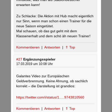
erwarten kann!
Zu Schlacke: Die Aktion mit Hub macht eigentlich
nur Sinn, wenn man schon einen Trainer für die
neue Saison eingetütet.
Mal schauen, ob das gut geht mit dem
Klassenerhalt und dem schö äh neuen Trainer!
Kommentieren
|
Antworten
|
⇑ Top
#27
Ergänzungsspieler
17.03.2019 um 10:08 Uhr
Galantes Video zur Europäischen
Geldverbrennung. Keine Ahnung, ob sachlich
korrekt – die Darstellung ist grandios:
https://twitter.com/i/status/1.....9743810560
Kommentieren
|
Antworten
|
⇑ Top