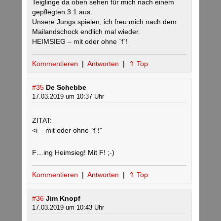
Teiglinge da oben sehen für mich nach einem
gepflegten 3:1 aus.
Unsere Jungs spielen, ich freu mich nach dem
Mailandschock endlich mal wieder.
HEIMSIEG – mit oder ohne `f´!
Kommentieren
|
Antworten
|
⇑ Top
#35
De Schebbe
17.03.2019 um 10:37 Uhr
ZITAT:
<i – mit oder ohne `f´!"
F…ing Heimsieg! Mit F! ;-)
Kommentieren
|
Antworten
|
⇑ Top
#36
Jim Knopf
17.03.2019 um 10:43 Uhr