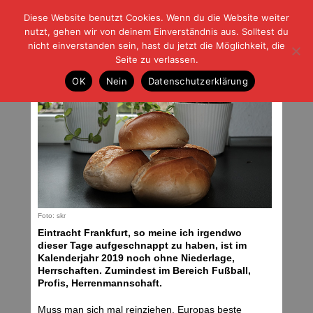
Diese Website benutzt Cookies. Wenn du die Website weiter
| | |
BLOG-G
Fußball und der Rest
nutzt, gehen wir von deinem Einverständnis aus. Solltest du
HOME
|
REGELN
|
IMPRESSUM
|
DATENSCHUTZ
nicht einverstanden sein, hast du jetzt die Möglichkeit, die
Seite zu verlassen.
SGE – Club
OK
Nein
Datenschutzerklärung
Sonntag, 17.03.19 | 08:20 Uhr
Foto: skr
Eintracht Frankfurt, so meine ich irgendwo
dieser Tage aufgeschnappt zu haben, ist im
Kalenderjahr 2019 noch ohne Niederlage,
Herrschaften. Zumindest im Bereich Fußball,
Profis, Herrenmannschaft.
Muss man sich mal reinziehen. Europas beste