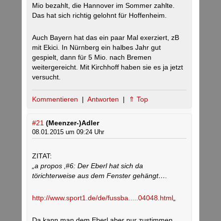
Mio bezahlt, die Hannover im Sommer zahlte.
Das hat sich richtig gelohnt für Hoffenheim.
Auch Bayern hat das ein paar Mal exerziert, zB
mit Ekici. In Nürnberg ein halbes Jahr gut
gespielt, dann für 5 Mio. nach Bremen
weitergereicht. Mit Kirchhoff haben sie es ja jetzt
versucht.
Kommentieren
|
Antworten
|
⇑ Top
#21
(Meenzer-)Adler
08.01.2015 um 09:24 Uhr
ZITAT:
„a propos ‚#6: Der Eberl hat sich da
törichterweise aus dem Fenster gehängt….
http://www.sport1.de/de/fussba.....04048.html
„
Da kann man dem Eberl aber nur zustimmen.