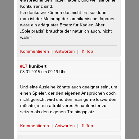
entsprechenden Kader haben, und weil sie ohne
Konkurrenz sind.
Ich denke wir können das nicht. Es sei denn,
man ist der Meinung der jamaikanische Japaner
wäre ein adäquater Ersatz für Kadlec. Aber
„Spielpraxis“ bräuchte der natürlich auch, nicht
wahr?
Kommentieren
|
Antworten
|
⇑ Top
#17
kunibert
08.01.2015 um 09:19 Uhr
Und eine Ausleihe könnte auch geeignet sein, um
einen Spieler, der den eigenen Ansprüchen doch
nicht gerecht wird und den man gerne loswerden
möchte, in ein attraktiveres Schaufenster zu
setzen als den eigenen Trainingsplatz.
Kommentieren
|
Antworten
|
⇑ Top