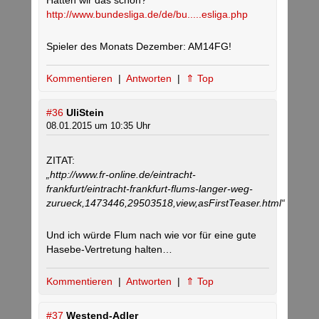
Hatten wir das schon?
http://www.bundesliga.de/de/bu.....esliga.php
Spieler des Monats Dezember: AM14FG!
Kommentieren
|
Antworten
|
⇑ Top
#36
UliStein
08.01.2015 um 10:35 Uhr
ZITAT:
„http://www.fr-online.de/eintracht-
frankfurt/eintracht-frankfurt-flums-langer-weg-
zurueck,1473446,29503518,view,asFirstTeaser.html“
Und ich würde Flum nach wie vor für eine gute
Hasebe-Vertretung halten…
Kommentieren
|
Antworten
|
⇑ Top
#37
Westend-Adler