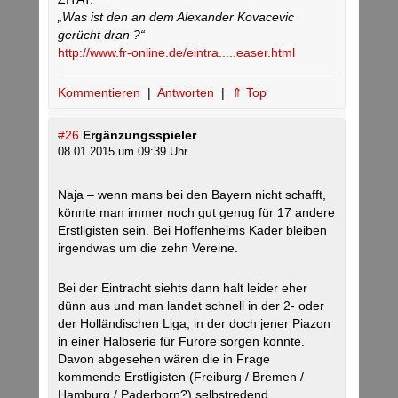
„Was ist den an dem Alexander Kovacevic
gerücht dran ?“
http://www.fr-online.de/eintra.....easer.html
Kommentieren
|
Antworten
|
⇑ Top
#26
Ergänzungsspieler
08.01.2015 um 09:39 Uhr
Naja – wenn mans bei den Bayern nicht schafft,
könnte man immer noch gut genug für 17 andere
Erstligisten sein. Bei Hoffenheims Kader bleiben
irgendwas um die zehn Vereine.
Bei der Eintracht siehts dann halt leider eher
dünn aus und man landet schnell in der 2- oder
der Holländischen Liga, in der doch jener Piazon
in einer Halbserie für Furore sorgen konnte.
Davon abgesehen wären die in Frage
kommende Erstligisten (Freiburg / Bremen /
Hamburg / Paderborn?) selbstredend