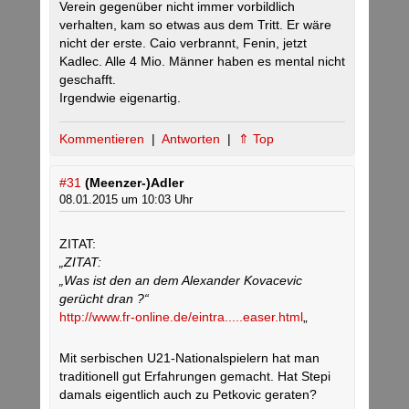
Verein gegenüber nicht immer vorbildlich
verhalten, kam so etwas aus dem Tritt. Er wäre
nicht der erste. Caio verbrannt, Fenin, jetzt
Kadlec. Alle 4 Mio. Männer haben es mental nicht
geschafft.
Irgendwie eigenartig.
Kommentieren
|
Antworten
|
⇑ Top
#31
(Meenzer-)Adler
08.01.2015 um 10:03 Uhr
ZITAT:
„ZITAT:
„Was ist den an dem Alexander Kovacevic
gerücht dran ?“
http://www.fr-online.de/eintra.....easer.html
„
Mit serbischen U21-Nationalspielern hat man
traditionell gut Erfahrungen gemacht. Hat Stepi
damals eigentlich auch zu Petkovic geraten?