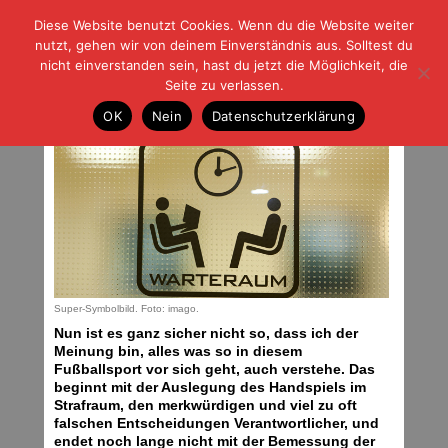
Diese Website benutzt Cookies. Wenn du die Website weiter
| | |
BLOG-G
Fußball und der Rest
nutzt, gehen wir von deinem Einverständnis aus. Solltest du
HOME
|
REGELN
|
IMPRESSUM
|
DATENSCHUTZ
nicht einverstanden sein, hast du jetzt die Möglichkeit, die
Seite zu verlassen.
Spielpraxis
OK
Nein
Datenschutzerklärung
Donnerstag, 08.01.15 | 07:18 Uhr
Super-Symbolbild. Foto: imago.
Nun ist es ganz sicher nicht so, dass ich der
Meinung bin, alles was so in diesem
Fußballsport vor sich geht, auch verstehe. Das
beginnt mit der Auslegung des Handspiels im
Strafraum, den merkwürdigen und viel zu oft
falschen Entscheidungen Verantwortlicher, und
endet noch lange nicht mit der Bemessung der