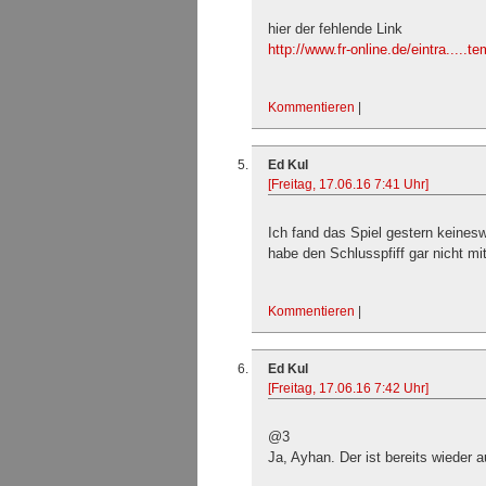
hier der fehlende Link
http://www.fr-online.de/eintra.....t
Kommentieren
|
Ed Kul
[Freitag, 17.06.16 7:41 Uhr]
Ich fand das Spiel gestern keines
habe den Schlusspfiff gar nicht m
Kommentieren
|
Ed Kul
[Freitag, 17.06.16 7:42 Uhr]
@3
Ja, Ayhan. Der ist bereits wieder 