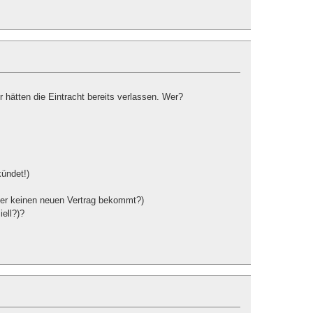
r hätten die Eintracht bereits verlassen. Wer?
kündet!)
ss er keinen neuen Vertrag bekommt?)
iell?)?