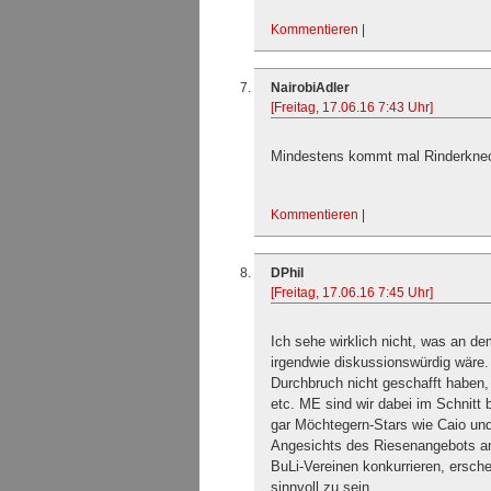
Kommentieren
|
NairobiAdler
[Freitag, 17.06.16 7:43 Uhr]
Mindestens kommt mal Rinderkne
Kommentieren
|
DPhil
[Freitag, 17.06.16 7:45 Uhr]
Ich sehe wirklich nicht, was an d
irgendwie diskussionswürdig wäre. 
Durchbruch nicht geschafft haben,
etc. ME sind wir dabei im Schnitt 
gar Möchtegern-Stars wie Caio und
Angesichts des Riesenangebots an
BuLi-Vereinen konkurrieren, ersche
sinnvoll zu sein.