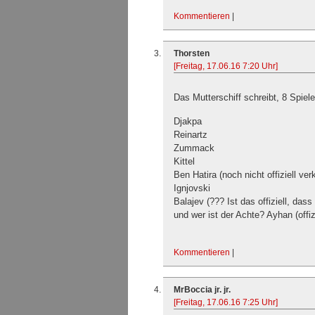
Kommentieren
|
Thorsten
[Freitag, 17.06.16 7:20 Uhr]
Das Mutterschiff schreibt, 8 Spiele
Djakpa
Reinartz
Zummack
Kittel
Ben Hatira (noch nicht offiziell ver
Ignjovski
Balajev (??? Ist das offiziell, da
und wer ist der Achte? Ayhan (offiz
Kommentieren
|
MrBoccia jr. jr.
[Freitag, 17.06.16 7:25 Uhr]