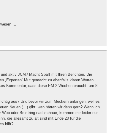
gewesen …
 und aktiv JCM? Macht Spaß mit Ihren Berichten. Die
en „Experten“ Mut gemacht zu ebenfalls klaren Worten.
elkes Kommentar, dass diese EM 2 Wochen braucht, um 8
 richtig aus? Und bevor wir zum Meckern anfangen, weil es
uen Neuen (…) gibt: wen hätten wir denn gern? Wenn ich
er Wob oder Brustring nachschaue, kommen mir leider nur
nn, die allesamt zu alt sind mit Ende 20 für die
s hilft?