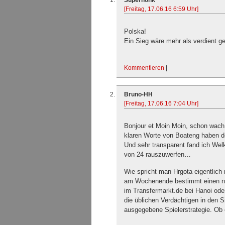
[Freitag, 17.06.16 6:59 Uhr]
Polska!
Ein Sieg wäre mehr als verdient 
Kommentieren
|
Bruno-HH
[Freitag, 17.06.16 7:04 Uhr]
Bonjour et Moin Moin, schon wach
klaren Worte von Boateng haben d
Und sehr transparent fand ich W
von 24 rauszuwerfen…
Wie spricht man Hrgota eigentlich
am Wochenende bestimmt einen ne
im Transfermarkt.de bei Hanoi od
die üblichen Verdächtigen in den Si
ausgegebene Spielerstrategie. Ob e