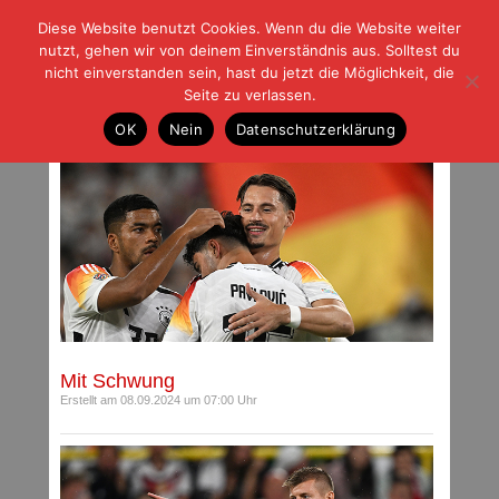
Diese Website benutzt Cookies. Wenn du die Website weiter
| | |
BLOG-G
Fußball und der Rest
nutzt, gehen wir von deinem Einverständnis aus. Solltest du
HOME
|
REGELN
|
IMPRESSUM
|
DATENSCHUTZ
nicht einverstanden sein, hast du jetzt die Möglichkeit, die
Seite zu verlassen.
Beiträge mit Schlagwort: Nationalelf
OK
Nein
Datenschutzerklärung
Mit Schwung
Erstellt am 08.09.2024 um 07:00 Uhr