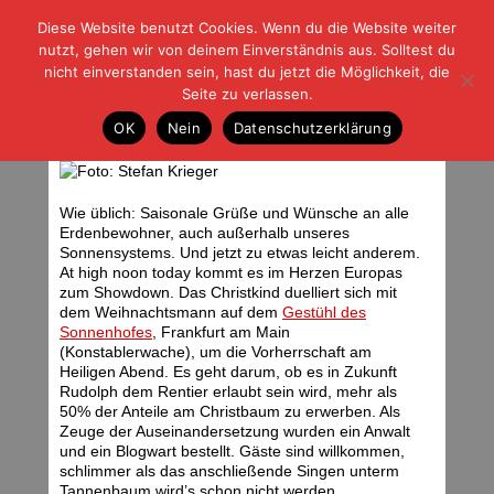
Diese Website benutzt Cookies. Wenn du die Website weiter
| | |
BLOG-G
Fußball und der Rest
nutzt, gehen wir von deinem Einverständnis aus. Solltest du
HOME
|
REGELN
|
IMPRESSUM
|
DATENSCHUTZ
nicht einverstanden sein, hast du jetzt die Möglichkeit, die
Seite zu verlassen.
Thema: Tradition
OK
Nein
Datenschutzerklärung
Mittwoch, 24.12.08 | 05:38 Uhr
Wie üblich: Saisonale Grüße und Wünsche an alle
Erdenbewohner, auch außerhalb unseres
Sonnensystems. Und jetzt zu etwas leicht anderem.
At high noon today kommt es im Herzen Europas
zum Showdown. Das Christkind duelliert sich mit
dem Weihnachtsmann auf dem
Gestühl des
Sonnenhofes
, Frankfurt am Main
(Konstablerwache), um die Vorherrschaft am
Heiligen Abend. Es geht darum, ob es in Zukunft
Rudolph dem Rentier erlaubt sein wird, mehr als
50% der Anteile am Christbaum zu erwerben. Als
Zeuge der Auseinandersetzung wurden ein Anwalt
und ein Blogwart bestellt. Gäste sind willkommen,
schlimmer als das anschließende Singen unterm
Tannenbaum wird’s schon nicht werden.