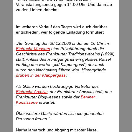
Veranstaltungsende gegen 14:00 Uhr. Und dann ab
zu den Lieben daheim.
Im weiteren Verlauf des Tages wird auch darüber
entschieden, wer folgende Einladung formuliert
„Am Sonntag den 28.12.2008 findet um 16 Uhr im
Eintracht-Museum
eine Privatführung durch die
Geschichte des Frankfurter Traditionsvereins (1899!)
statt. Anlass des Rundgangs ist ein gelöstes Rätsel
im Blog des werten „kid Klappergass“, der auch
durch den Nachmittag führen wird. Hintergründe
drüben in der Klappergass‘
.
Als Gäste werden hochrangige Vertreter des
Eintracht-Archivs
, der Frankfurter Anwaltschaft, des
Frankfurter Blogwesens sowie der
Berliner
Kunstszene
erwartet.
Über weitere Gäste würden sich die genannten
Personen freuen.“
Narhallamarsch und Abgang mit roter Nase.