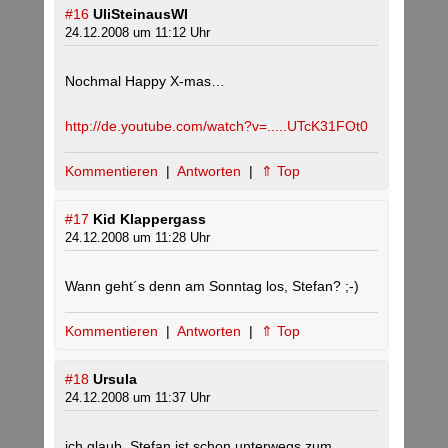
#16
UliSteinausWI
24.12.2008 um 11:12 Uhr
Nochmal Happy X-mas…
http://de.youtube.com/watch?v=.....UTcK31FOt0
Kommentieren
|
Antworten
|
⇑ Top
#17
Kid Klappergass
24.12.2008 um 11:28 Uhr
Wann geht´s denn am Sonntag los, Stefan? ;-)
Kommentieren
|
Antworten
|
⇑ Top
#18
Ursula
24.12.2008 um 11:37 Uhr
ich glaub, Stefan ist schon unterwegs zum