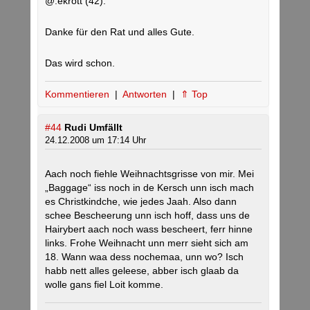
@.ekrott (42):
Danke für den Rat und alles Gute.
Das wird schon.
Kommentieren
|
Antworten
|
⇑ Top
#44
Rudi Umfällt
24.12.2008 um 17:14 Uhr
Aach noch fiehle Weihnachtsgrisse von mir. Mei
„Baggage“ iss noch in de Kersch unn isch mach
es Christkindche, wie jedes Jaah. Also dann
schee Bescheerung unn isch hoff, dass uns de
Hairybert aach noch wass bescheert, ferr hinne
links. Frohe Weihnacht unn merr sieht sich am
18. Wann waa dess nochemaa, unn wo? Isch
habb nett alles geleese, abber isch glaab da
wolle gans fiel Loit komme.