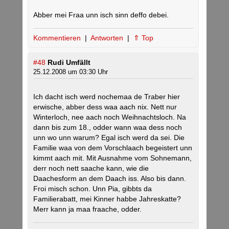
Abber mei Fraa unn isch sinn deffo debei.
Kommentieren
|
Antworten
|
⇑ Top
#48
Rudi Umfällt
25.12.2008 um 03:30 Uhr
Ich dacht isch werd nochemaa de Traber hier
erwische, abber dess waa aach nix. Nett nur
Winterloch, nee aach noch Weihnachtsloch. Na
dann bis zum 18., odder wann waa dess noch
unn wo unn warum? Egal isch werd da sei. Die
Familie waa von dem Vorschlaach begeistert unn
kimmt aach mit. Mit Ausnahme vom Sohnemann,
derr noch nett saache kann, wie die
Daachesform an dem Daach iss. Also bis dann.
Froi misch schon. Unn Pia, gibbts da
Familierabatt, mei Kinner habbe Jahreskatte?
Merr kann ja maa fraache, odder.