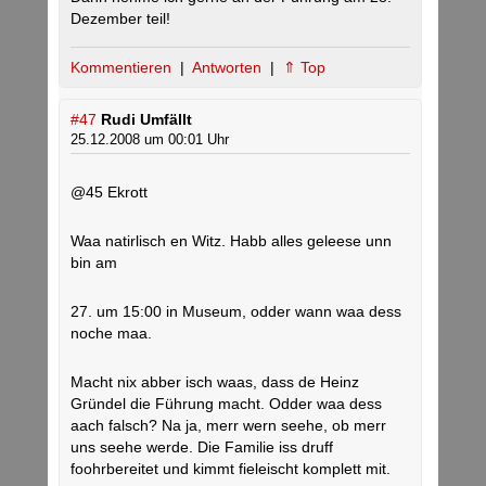
Dezember teil!
Kommentieren
|
Antworten
|
⇑ Top
#47
Rudi Umfällt
25.12.2008 um 00:01 Uhr
@45 Ekrott
Waa natirlisch en Witz. Habb alles geleese unn
bin am
27. um 15:00 in Museum, odder wann waa dess
noche maa.
Macht nix abber isch waas, dass de Heinz
Gründel die Führung macht. Odder waa dess
aach falsch? Na ja, merr wern seehe, ob merr
uns seehe werde. Die Familie iss druff
foohrbereitet und kimmt fieleischt komplett mit.