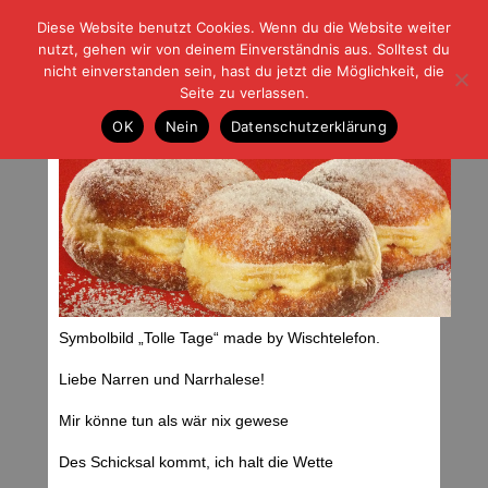
Diese Website benutzt Cookies. Wenn du die Website weiter
| | |
BLOG-G
Fußball und der Rest
nutzt, gehen wir von deinem Einverständnis aus. Solltest du
HOME
|
REGELN
|
IMPRESSUM
|
DATENSCHUTZ
nicht einverstanden sein, hast du jetzt die Möglichkeit, die
Seite zu verlassen.
Tolle Tage
OK
Nein
Datenschutzerklärung
Dienstag, 12.02.13 | 06:24 Uhr
Symbolbild „Tolle Tage“ made by Wischtelefon.
Liebe Narren und Narrhalese!
Mir könne tun als wär nix gewese
Des Schicksal kommt, ich halt die Wette