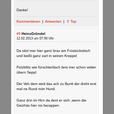
Danke!
Kommentieren
|
Antworten
|
⇑ Top
#9
HeinzGründel
12.02.2013 um 07:00 Uhr
Da sitzt mer hier ganz brav am Früstückstisch
und beißt ganz zart in seinen Kreppel
Potzblitiz wie fürschterliisch liest mer schon wiider
übern Seppl.
Der Veh dem wird das ach zu Buntt der dreht erst
mal ne Rund mim Hund.
Ganz drin im Hirn da dent er sich ,wenn die
Geizhäs hier nix berappen.