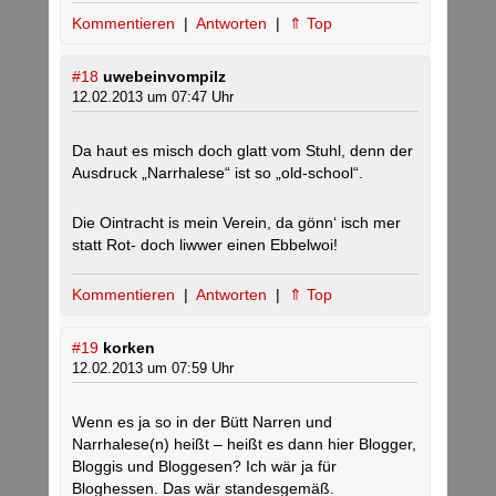
Kommentieren
|
Antworten
|
⇑ Top
#18
uwebeinvompilz
12.02.2013 um 07:47 Uhr
Da haut es misch doch glatt vom Stuhl, denn der
Ausdruck „Narrhalese“ ist so „old-school“.
Die Ointracht is mein Verein, da gönn‘ isch mer
statt Rot- doch liwwer einen Ebbelwoi!
Kommentieren
|
Antworten
|
⇑ Top
#19
korken
12.02.2013 um 07:59 Uhr
Wenn es ja so in der Bütt Narren und
Narrhalese(n) heißt – heißt es dann hier Blogger,
Bloggis und Bloggesen? Ich wär ja für
Bloghessen. Das wär standesgemäß.