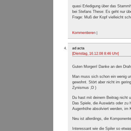
quasi Erledigung über das Stammhi
bei Stefans These: Es geht nur üb
Frage: Muß der Kopf vielleicht sc
Kommentieren
|
ad acta
[Dienstag, 16.12.08 8:46 Uhr]
Guten Morgen! Danke an den Drahte
Man muss sich schon ein wenig um
gewohnt. Stört aber nicht im gerin
Zynismus ;D )
Du hast mit deinem Beitrag nicht u
Das Spiele, die Auswärts oder z
Augenhöhe absolviert werden, im Ko
Neu ist allerdings, die Komponent
Interessant wie die Spiler so etwa