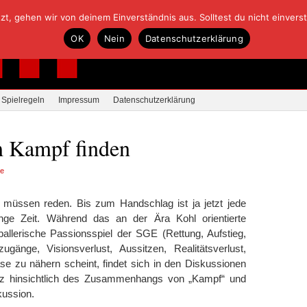
, gehen wir von deinem Einverständnis aus. Solltest du nicht einverstan
OK
Nein
Datenschutzerklärung
Spielregeln
Impressum
Datenschutzerklärung
m Kampf finden
re
 müssen reden. Bis zum Handschlag ist ja jetzt jede
ge Zeit. Während das an der Ära Kohl orientierte
ballerische Passionsspiel der SGE (Rettung, Aufstieg,
ugänge, Visionsverlust, Aussitzen, Realitätsverlust,
ase zu nähern scheint, findet sich in den Diskussionen
enz hinsichtlich des Zusammenhangs von „Kampf“ und
kussion.