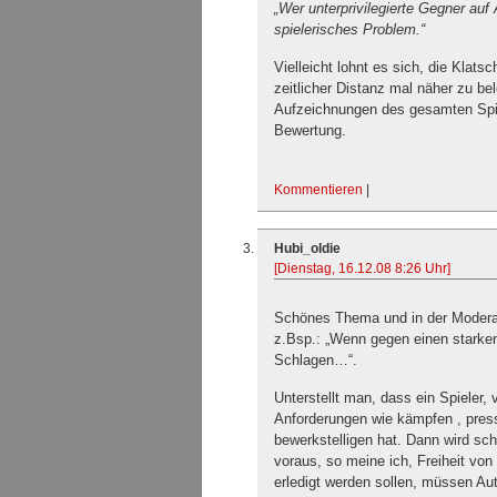
„Wer unterprivilegierte Gegner au
spielerisches Problem.“
Vielleicht lohnt es sich, die Klatsc
zeitlicher Distanz mal näher zu b
Aufzeichnungen des gesamten Spi
Bewertung.
Kommentieren
|
Hubi_oldie
[Dienstag, 16.12.08 8:26 Uhr]
Schönes Thema und in der Moderat
z.Bsp.: „Wenn gegen einen starke
Schlagen…“.
Unterstellt man, dass ein Spieler,
Anforderungen wie kämpfen , pres
bewerkstelligen hat. Dann wird sc
voraus, so meine ich, Freiheit vo
erledigt werden sollen, müssen Au