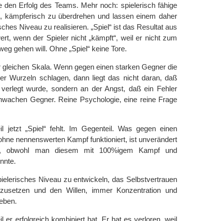
re den Erfolg des Teams. Mehr noch: spielerisch fähige
ig, kämpferisch zu überdrehen und lassen einem daher
ches Niveau zu realisieren. „Spiel“ ist das Resultat aus
rt, wenn der Spieler nicht „kämpft“, weil er nicht zum
weg gehen will. Ohne „Spiel“ keine Tore.
r gleichen Skala. Wenn gegen einen starken Gegner die
r Wurzeln schlagen, dann liegt das nicht daran, daß
 verlegt wurde, sondern an der Angst, daß ein Fehler
chwachen Gegner. Reine Psychologie, eine reine Frage
l jetzt „Spiel“ fehlt. Im Gegenteil. Was gegen einen
hne nennenswerten Kampf funktioniert, ist unverändert
al, obwohl man diesem mit 100%igem Kampf und
nnte.
ielerisches Niveau zu entwickeln, das Selbstvertrauen
zusetzen und den Willen, immer Konzentration und
eben.
l er erfolgreich kombiniert hat. Er hat es verloren, weil