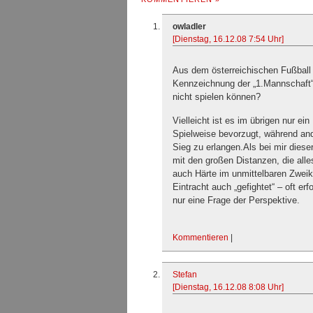
owladler
[Dienstag, 16.12.08 7:54 Uhr]
Aus dem österreichischen Fußball 
Kennzeichnung der „1.Mannschaft“ g
nicht spielen können?
Vielleicht ist es im übrigen nur ei
Spielweise bevorzugt, während an
Sieg zu erlangen.Als bei mir diese
mit den großen Distanzen, die all
auch Härte im unmittelbaren Zwei
Eintracht auch „gefightet“ – oft erf
nur eine Frage der Perspektive.
Kommentieren
|
Stefan
[Dienstag, 16.12.08 8:08 Uhr]