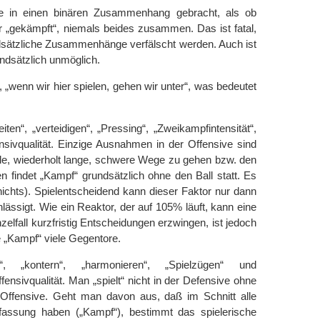
fe in einen binären Zusammenhang gebracht, als ob
r „gekämpft“, niemals beides zusammen. Das ist fatal,
ndsätzliche Zusammenhänge verfälscht werden. Auch ist
undsätzlich unmöglich.
, „wenn wir hier spielen, gehen wir unter“, was bedeutet
ten“, „verteidigen“, „Pressing“, „Zweikampfintensität“,
ensivqualität. Einzige Ausnahmen in der Offensive sind
lle, wiederholt lange, schwere Wege zu gehen bzw. den
 findet „Kampf“ grundsätzlich ohne den Ball statt. Es
nichts). Spielentscheidend kann dieser Faktor nur dann
ässigt. Wie ein Reaktor, der auf 105% läuft, kann eine
nzelfall kurzfristig Entscheidungen erzwingen, ist jedoch
 „Kampf“ viele Gegentore.
“, „kontern“, „harmonieren“, „Spielzügen“ und
ffensivqualität. Man „spielt“ nicht in der Defensive ohne
e Offensive. Geht man davon aus, daß im Schnitt alle
fassung haben („Kampf“), bestimmt das spielerische