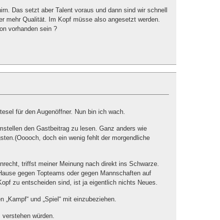
rn. Das setzt aber Talent voraus und dann sind wir schnell
er mehr Qualität. Im Kopf müsse also angesetzt werden.
hon vorhanden sein ?
sel für den Augenöffner. Nun bin ich wach.
stellen den Gastbeitrag zu lesen. Ganz anders wie
gsten.(Ooooch, doch ein wenig fehlt der morgendliche
nrecht, triffst meiner Meinung nach direkt ins Schwarze.
u Hause gegen Topteams oder gegen Mannschaften auf
pf zu entscheiden sind, ist ja eigentlich nichts Neues.
en „Kampf“ und „Spiel“ mit einzubeziehen.
s verstehen würden.