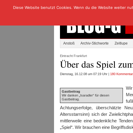
Diese Website benutzt Cookies. Wenn du die Website weiter nutzt
Anstoß
Archiv-Stichworte
Zeitlupe
Eintracht Frankfurt
Über das Spiel zu
Dienstag, 16.12.08 um 07:19 Uhr |
180 Kommenta
Wir
Gastbeitrag
Men
Wir danken „Isaradler“ für diesen
Gastbeitrag.
fuß
Achtungserfolge, überschätzte Neuz
Altersstarrsinn) sich der Zwielichtph
mittlerweile eine bedenkliche Tend
„Spiel“. Wir brauchen eine Begriffsdis