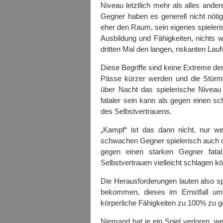
Niveau letztlich mehr als alles ande
Gegner haben es generell nicht nöt
eher den Raum, sein eigenes spieleris
Ausbildung und Fähigkeiten, nichts we
dritten Mal den langen, riskanten Lauf
Diese Begriffe sind keine Extreme de
Pässe kürzer werden und die Stürme
über Nacht das spielerische Niveau
fataler sein kann als gegen einen s
des Selbstvertrauens.
„Kampf“ ist das dann nicht, nur wei
schwachen Gegner spielerisch auch o
gegen einen starken Gegner fat
Selbstvertrauen vielleicht schlagen kö
Die Herausforderungen lauten also sp
bekommen, dieses im Ernstfall um
körperliche Fähigkeiten zu 100% zu g
Niemand hat je ein Spiel verloren, wei