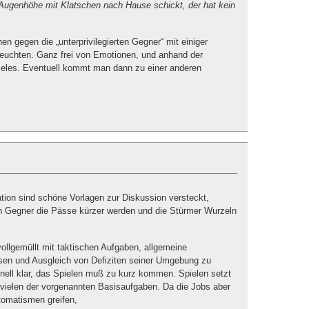
f Augenhöhe mit Klatschen nach Hause schickt, der hat kein
hen gegen die „unterprivilegierten Gegner“ mit einiger
eleuchten. Ganz frei von Emotionen, und anhand der
eles. Eventuell kommt man dann zu einer anderen
ion sind schöne Vorlagen zur Diskussion versteckt,
n Gegner die Pässe kürzer werden und die Stürmer Wurzeln
 vollgemüllt mit taktischen Aufgaben, allgemeine
sen und Ausgleich von Defiziten seiner Umgebung zu
hnell klar, das Spielen muß zu kurz kommen. Spielen setzt
n vielen der vorgenannten Basisaufgaben. Da die Jobs aber
tomatismen greifen,