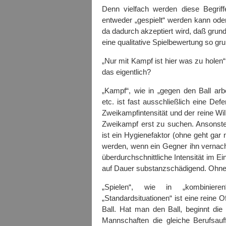
Denn vielfach werden diese Begrif
entweder „gespielt“ werden kann ode
da dadurch akzeptiert wird, daß gru
eine qualitative Spielbewertung so gr
„Nur mit Kampf ist hier was zu holen“
das eigentlich?
„Kampf“, wie in „gegen den Ball arbei
etc. ist fast ausschließlich eine Def
Zweikampfintensität und der reine Wi
Zweikampf erst zu suchen. Ansonsten
ist ein Hygienefaktor (ohne geht gar 
werden, wenn ein Gegner ihn vernachl
überdurchschnittliche Intensität im Ei
auf Dauer substanzschädigend. Ohne
„Spielen“, wie in „kombinieren
„Standardsituationen“ ist eine reine O
Ball. Hat man den Ball, beginnt di
Mannschaften die gleiche Berufsauf