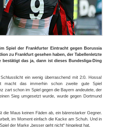
m Spiel der Frankfurter Eintracht gegen Borussia
on zu Frankfurt gesehen haben, der Tabellenletzte
e bestätigt das ja, dann ist dieses Bundesliga-Ding
s Schlusslicht ein wenig überraschend mit 2:0. Hossa!
urt macht das immerhin schon zweite gute Spiel
anz zart schon im Spiel gegen die Bayern andeutete, der
 einen Sieg umgesetzt wurde, wurde gegen Dortmund
ßt die Maus keinen Fäden ab, ein bärenstarker Gegner.
urbelt, im Moment einfach die Kacke am Schuh. Und in
Spiel der Marke „besser geht nicht“ hingelegt hat.