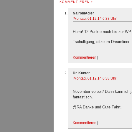
KOMMENTIEREN »
NairobiAdler
[Montag, 01.12.14 6:38 Uhr]
Hurra! 12 Punkte noch bis zur WP
Tschulligung, sitze im Dreamliner.
Kommentieren
|
Dr. Kunter
[Montag, 01.12.14 6:38 Uhr]
November vorbei? Dann kann ich ja
fantastisch.
@RA Danke und Gute Fahrt.
Kommentieren
|