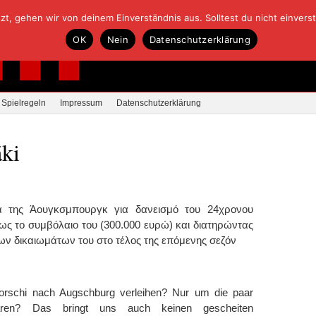
, gehen wir von deinem Einverständnis aus. Solltest du nicht einverstan
OK
Nein
Datenschutzerklärung
Spielregeln
Impressum
Datenschutzerklärung
áki
 της Άουγκσμπουργκ για δανεισμό του 24χρονου
ς το συμβόλαιο του (300.000 ευρώ) και διατηρώντας
ων δικαιωμάτων του στο τέλος της επόμενης σεζόν
horschi nach Augschburg verleihen? Nur um die paar
ren? Das bringt uns auch keinen gescheiten