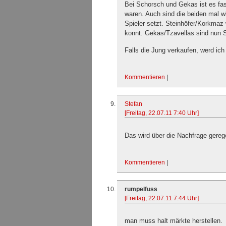
Bei Schorsch und Gekas ist es fast
waren. Auch sind die beiden mal wi
Spieler setzt. Steinhöfer/Korkmaz
konnt. Gekas/Tzavellas sind nun S
Falls die Jung verkaufen, werd ich 
Kommentieren
|
Stefan
[Freitag, 22.07.11 7:40 Uhr]
Das wird über die Nachfrage gereg
Kommentieren
|
rumpelfuss
[Freitag, 22.07.11 7:44 Uhr]
man muss halt märkte herstellen.