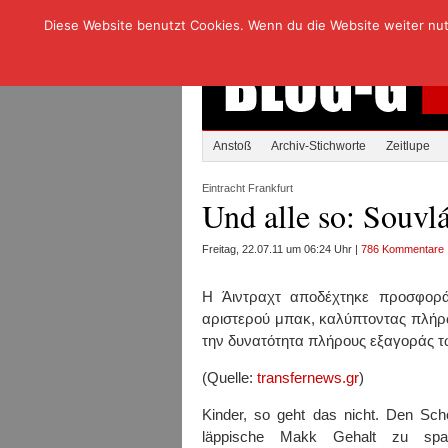
Diese Website benutzt Cookies. Wenn du die Website weiter nutzt
Anstoß
Archiv-Stichworte
Zeitlupe
Eintracht Frankfurt
Und alle so: Souvl
Freitag, 22.07.11 um 06:24 Uhr |
786 Kommentare
Η Άιντραχτ αποδέχτηκε προσφορά
αριστερού μπακ, καλύπτοντας πλήρω
την δυνατότητα πλήρους εξαγοράς τ
(Quelle:
transfernews.gr
)
Kinder, so geht das nicht. Den Sc
läppische Makk Gehalt zu spa