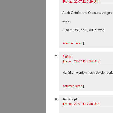
[Freitag, 22.07.11 7:29 Uhr]
Auch Getafe und Osasuna zeigen , l
esse.
Also muss , soll , will er weg.
Kommentieren
|
Stefan
[Freitag, 22.07.11 7:34 Uhr]
Natürlich werden noch Spieler verk
Kommentieren
|
Jim Knopf
[Freitag, 22.07.11 7:38 Uhr]