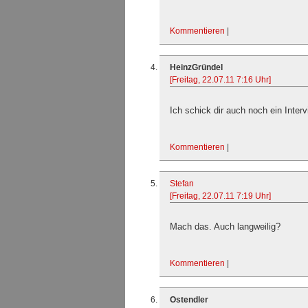
Kommentieren
|
HeinzGründel
[Freitag, 22.07.11 7:16 Uhr]
Ich schick dir auch noch ein Inter
Kommentieren
|
Stefan
[Freitag, 22.07.11 7:19 Uhr]
Mach das. Auch langweilig?
Kommentieren
|
Ostendler