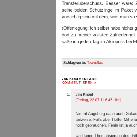
Transferüberschuss. Besser wäre: 
seine beiden Schützlinge im Paket 
vorsichtig sein mit dem, was man so s
(Offenlegung: Ich selbst habe nichts 
dort zu meiner vollsten Zufriedenhei
säße ich jeden Tag im Akropolis bei El
Schlagworte:
Tzavellas
786 KOMMENTARE
KOMMENTIEREN »
Jim Knopf
[Freitag, 22.07.11 6:45 Uhr]
Nimmt Augsburg dann auch Gekas? 
teilweise. Falls aber Hoffer Mitte
noch gebrauchen. Fenin ist ja auch 
Und keine Thematisierung des dritt