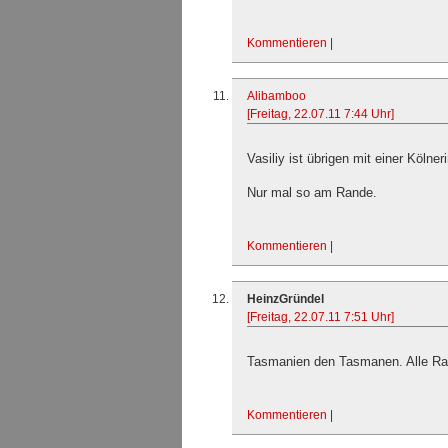
Kommentieren
|
Alibamboo
[Freitag, 22.07.11 7:44 Uhr]
Vasiliy ist übrigen mit einer Köln
Nur mal so am Rande.
Kommentieren
|
HeinzGründel
[Freitag, 22.07.11 7:51 Uhr]
Tasmanien den Tasmanen. Alle Ra
Kommentieren
|