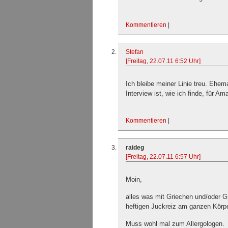
Kommentieren
|
Stefan
[Freitag, 22.07.11 6:52 Uhr]
Ich bleibe meiner Linie treu. Ehe
Interview ist, wie ich finde, für A
Kommentieren
|
raideg
[Freitag, 22.07.11 6:57 Uhr]
Moin,
alles was mit Griechen und/oder Gr
heftigen Juckreiz am ganzen Körp
Muss wohl mal zum Allergologen.