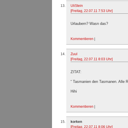
UliStein
[Freitag, 22.07.11 7:53 Uhr]
Urlaubern? Wasn das?
Kommentieren
|
Zuul
[Freitag, 22.07.11 8:03 Uhr]
ZITAT:
“ Tasmanien den Tasmanen. Alle R
Hihi
Kommentieren
|
korken
[Freitag, 22.07.11 8:06 Uhr]