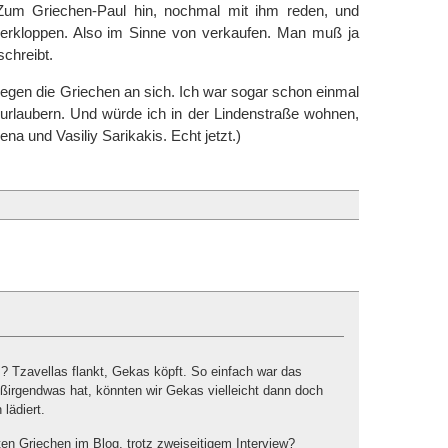
Zum Griechen-Paul hin, nochmal mit ihm reden, und
verkloppen. Also im Sinne von verkaufen. Man muß ja
chreibt.
gegen die Griechen an sich. Ich war sogar schon einmal
t urlaubern. Und würde ich in der Lindenstraße wohnen,
ena und Vasiliy Sarikakis. Echt jetzt.)
Tzavellas flankt, Gekas köpft. So einfach war das
lfußirgendwas hat, könnten wir Gekas vielleicht dann doch
lädiert.
en Griechen im Blog, trotz zweiseitigem Interview?