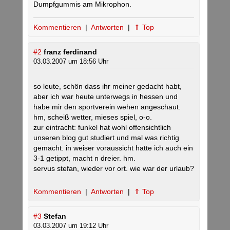
Dumpfgummis am Mikrophon.
Kommentieren
|
Antworten
|
⇑ Top
#2
franz ferdinand
03.03.2007 um 18:56 Uhr
so leute, schön dass ihr meiner gedacht habt,
aber ich war heute unterwegs in hessen und
habe mir den sportverein wehen angeschaut.
hm, scheiß wetter, mieses spiel, o-o.
zur eintracht: funkel hat wohl offensichtlich
unseren blog gut studiert und mal was richtig
gemacht. in weiser voraussicht hatte ich auch ein
3-1 getippt, macht n dreier. hm.
servus stefan, wieder vor ort. wie war der urlaub?
Kommentieren
|
Antworten
|
⇑ Top
#3
Stefan
03.03.2007 um 19:12 Uhr