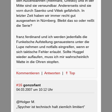
den Außenbahnen (Reinhard, Gresko) und in der
Mitte sind sie verwundbar. Andererseits sind sie
vorn durch Saenko und Vittek gefährlich. In
letzter Zeit haben wir immer recht gut
ausgesehen in Nürnberg. Bleibt das so oder reißt
die Serie?
franz.ferdinand und ich werden jedenfalls die
Funkelsche Aufstellung genauestens unter die
Lupe nehmen und notfalls eingreifen, wenn er
sich taktische Fehler erlaubt. Sollte Huggel
wieder auflaufen, muss ich mir wahrscheinlich
Watte in die Ohren stopfen.
Kommentieren
|
Antworten
|
⇑ Top
#16
gonzofant
04.03.2007 um 10:12 Uhr
@Holger M.
„Spycher ist technisch halt ziemlich limitiert“