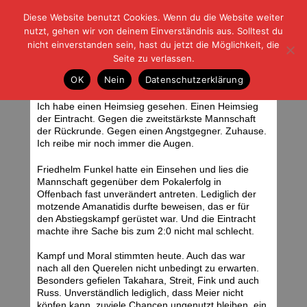
Diese Website benutzt Cookies. Wenn du die Website weiter
| | |
BLOG-G
Fußball und der Rest
nutzt, gehen wir von deinem Einverständnis aus. Solltest du
HOME
|
REGELN
|
IMPRESSUM
|
DATENSCHUTZ
nicht einverstanden sein, hast du jetzt die Möglichkeit, die
Seite zu verlassen.
Unfassbar
OK
Nein
Datenschutzerklärung
Samstag, 03.03.07 | 18:27 Uhr
Ich habe einen Heimsieg gesehen. Einen Heimsieg
der Eintracht. Gegen die zweitstärkste Mannschaft
der Rückrunde. Gegen einen Angstgegner. Zuhause.
Ich reibe mir noch immer die Augen.
Friedhelm Funkel hatte ein Einsehen und lies die
Mannschaft gegenüber dem Pokalerfolg in
Offenbach fast unverändert antreten. Lediglich der
motzende Amanatidis durfte beweisen, das er für
den Abstiegskampf gerüstet war. Und die Eintracht
machte ihre Sache bis zum 2:0 nicht mal schlecht.
Kampf und Moral stimmten heute. Auch das war
nach all den Querelen nicht unbedingt zu erwarten.
Besonders gefielen Takahara, Streit, Fink und auch
Russ. Unverständlich lediglich, dass Meier nicht
köpfen kann, zuviele Chancen ungenutzt bleiben, ein