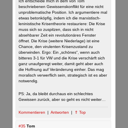
Ich entscheide mich in dem von Tom
beschriebenen Gewissenskonflikt für eine nicht
unproblematische Position. Ich argumentiere mal
etwas betonköpfig, indem ich die marxistisch-
leninistische Krisentheorie restauriere: Die Krise
muss sich so zuspitzen, dass sich in nicht
absehbarer Zeit ein revolutionäres Fenster
öffnet. Die Krise (weitere Niederlage) ist eine
Chance, den virulenten Krisenzustand zu
überwinden. Ergo: Ein „schönes“, wenn auch
bitteres 3-1 für VW und die Krise verschärft sich
ganz unaufgeregt weiter, damit geht aber auch
die Hoffnung auf Veränderung einher. Das mag
moralisch verwerflich sein, strategisch ist es aber
notwendig.
PS: Ja, da bleibt durchaus ein schlechtes
Gewissen zurück, aber so geht es nicht weiter…
Kommentieren
|
Antworten
|
⇑ Top
#35
Tom