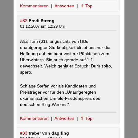
Kommentieren
|
Antworten
|
⇑ Top
#32
Fredi Streng
01.12.2007 um 12:29 Uhr
Also Tom (31), angesichts von HBs
unaufgeregter Sturköpfigkeit bleibt uns nur die
Hoffnung auf ein paar weitere Pünktchen zum
Überwintern. Bin auch gerade auf 1:1
gewechselt. Welch genialer Spruch: Dum spiro,
spero.
Schlage Stefan vor als Kandidaten und
Preisträger vor für den „Unaufgeregten
ökumenischen Umfeld-Friedenspreis des
deutschen Blog-Wesens“.
Kommentieren
|
Antworten
|
⇑ Top
#33
traber von daglfing