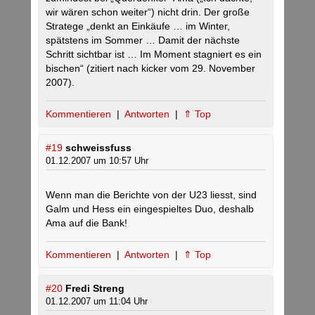
wir wären schon weiter“) nicht drin. Der große
Stratege „denkt an Einkäufe … im Winter,
spätstens im Sommer … Damit der nächste
Schritt sichtbar ist … Im Moment stagniert es ein
bischen“ (zitiert nach kicker vom 29. November
2007).
Kommentieren
|
Antworten
|
⇑ Top
#19
schweissfuss
01.12.2007 um 10:57 Uhr
Wenn man die Berichte von der U23 liesst, sind
Galm und Hess ein eingespieltes Duo, deshalb
Ama auf die Bank!
Kommentieren
|
Antworten
|
⇑ Top
#20
Fredi Streng
01.12.2007 um 11:04 Uhr