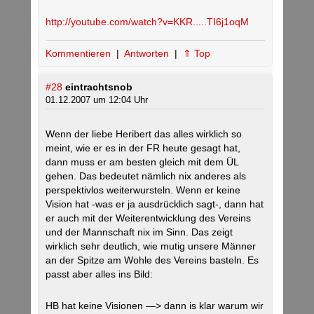
http://youtube.com/watch?v=KKR.....TI6j1oqM
Kommentieren
|
Antworten
|
⇑ Top
#28
eintrachtsnob
01.12.2007 um 12:04 Uhr
Wenn der liebe Heribert das alles wirklich so
meint, wie er es in der FR heute gesagt hat,
dann muss er am besten gleich mit dem ÜL
gehen. Das bedeutet nämlich nix anderes als
perspektivlos weiterwursteln. Wenn er keine
Vision hat -was er ja ausdrücklich sagt-, dann hat
er auch mit der Weiterentwicklung des Vereins
und der Mannschaft nix im Sinn. Das zeigt
wirklich sehr deutlich, wie mutig unsere Männer
an der Spitze am Wohle des Vereins basteln. Es
passt aber alles ins Bild:
HB hat keine Visionen —> dann is klar warum wir