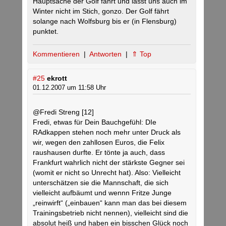
Hauptsache der Golf fährt und lässt uns auch im
Winter nicht im Stich, gonzo. Der Golf fährt
solange nach Wolfsburg bis er (in Flensburg)
punktet.
Kommentieren
|
Antworten
|
⇑ Top
#25
ekrott
01.12.2007 um 11:58 Uhr
@Fredi Streng [12]
Fredi, etwas für Dein Bauchgefühl: DIe
RAdkappen stehen noch mehr unter Druck als
wir, wegen den zahllosen Euros, die Felix
raushausen durfte. Er tönte ja auch, dass
Frankfurt wahrlich nicht der stärkste Gegner sei
(womit er nicht so Unrecht hat). Also: Vielleicht
unterschätzen sie die Mannschaft, die sich
vielleicht aufbäumt und wennn Fritze Junge
„reinwirft“ („einbauen“ kann man das bei diesem
Trainingsbetrieb nicht nennen), vielleicht sind die
absolut heiß und haben ein bisschen Glück noch