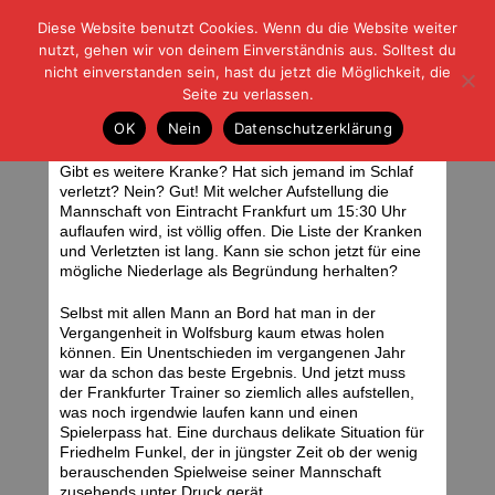
Diese Website benutzt Cookies. Wenn du die Website weiter
| | |
BLOG-G
Fußball und der Rest
nutzt, gehen wir von deinem Einverständnis aus. Solltest du
HOME
|
REGELN
|
IMPRESSUM
|
DATENSCHUTZ
nicht einverstanden sein, hast du jetzt die Möglichkeit, die
Seite zu verlassen.
VfL Wolfsburg – Eintracht Frankfurt
OK
Nein
Datenschutzerklärung
Samstag, 01.12.07 | 06:12 Uhr
Gibt es weitere Kranke? Hat sich jemand im Schlaf
verletzt? Nein? Gut! Mit welcher Aufstellung die
Mannschaft von Eintracht Frankfurt um 15:30 Uhr
auflaufen wird, ist völlig offen. Die Liste der Kranken
und Verletzten ist lang. Kann sie schon jetzt für eine
mögliche Niederlage als Begründung herhalten?
Selbst mit allen Mann an Bord hat man in der
Vergangenheit in Wolfsburg kaum etwas holen
können. Ein Unentschieden im vergangenen Jahr
war da schon das beste Ergebnis. Und jetzt muss
der Frankfurter Trainer so ziemlich alles aufstellen,
was noch irgendwie laufen kann und einen
Spielerpass hat. Eine durchaus delikate Situation für
Friedhelm Funkel, der in jüngster Zeit ob der wenig
berauschenden Spielweise seiner Mannschaft
zusehends unter Druck gerät.