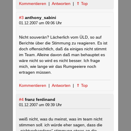
Kommentieren
|
Antworten
|
⇑ Top
#3
anthony_sabini
01.12.2007 um 09:06 Uhr
Nicht souverän? Lächerlich vom ÜLD, so auf
Berichte über die Stimmung zu reagieren. Es ist
doch offensichtlich, daß da einiges nicht stimmt
im Team. Alleine davon daß man behauptet es
wäre nicht so wird es nicht besser. Ich frage
mich, wie lange wir das Rumgeeiere noch
ertragen müssen.
Kommentieren
|
Antworten
|
⇑ Top
#4
franz ferdinand
01.12.2007 um 09:39 Uhr
weiß nicht, was du meinst, was im team nicht
stimmen soll. ich würde eher sagen, dass die
„nichtvorhandene“ stimmung etwas an die