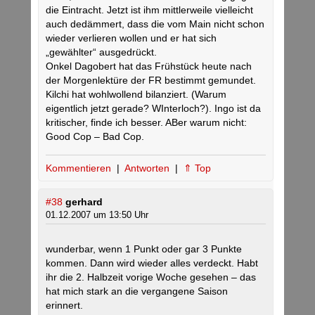
die Eintracht. Jetzt ist ihm mittlerweile vielleicht
auch dedämmert, dass die vom Main nicht schon
wieder verlieren wollen und er hat sich
„gewählter“ ausgedrückt.
Onkel Dagobert hat das Frühstück heute nach
der Morgenlektüre der FR bestimmt gemundet.
Kilchi hat wohlwollend bilanziert. (Warum
eigentlich jetzt gerade? WInterloch?). Ingo ist da
kritischer, finde ich besser. ABer warum nicht:
Good Cop – Bad Cop.
Kommentieren
|
Antworten
|
⇑ Top
#38
gerhard
01.12.2007 um 13:50 Uhr
wunderbar, wenn 1 Punkt oder gar 3 Punkte
kommen. Dann wird wieder alles verdeckt. Habt
ihr die 2. Halbzeit vorige Woche gesehen – das
hat mich stark an die vergangene Saison
erinnert.