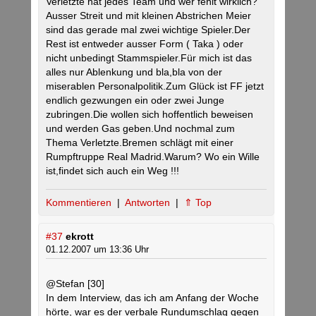
Verletzte hat jedes Team und wer fehlt wirklich?
Ausser Streit und mit kleinen Abstrichen Meier
sind das gerade mal zwei wichtige Spieler.Der
Rest ist entweder ausser Form ( Taka ) oder
nicht unbedingt Stammspieler.Für mich ist das
alles nur Ablenkung und bla,bla von der
miserablen Personalpolitik.Zum Glück ist FF jetzt
endlich gezwungen ein oder zwei Junge
zubringen.Die wollen sich hoffentlich beweisen
und werden Gas geben.Und nochmal zum
Thema Verletzte.Bremen schlägt mit einer
Rumpftruppe Real Madrid.Warum? Wo ein Wille
ist,findet sich auch ein Weg !!!
Kommentieren
|
Antworten
|
⇑ Top
#37
ekrott
01.12.2007 um 13:36 Uhr
@Stefan [30]
In dem Interview, das ich am Anfang der Woche
hörte, war es der verbale Rundumschlag gegen