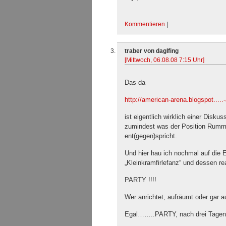
Kommentieren
|
traber von daglfing
[Mittwoch, 06.08.08 7:15 Uhr]
Das da
http://american-arena.blogspot.....
ist eigentlich wirklich einer Diskus
zumindest was der Position Rumme
ent(gegen)spricht.
Und hier hau ich nochmal auf die 
„Kleinkramfirlefanz“ und dessen r
PARTY !!!!
Wer anrichtet, aufräumt oder gar 
Egal……..PARTY, nach drei Tagen