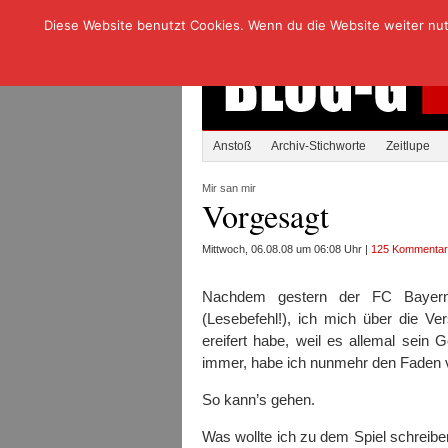
Diese Website benutzt Cookies. Wenn du die Website weiter nutzt
Anstoß
Archiv-Stichworte
Zeitlupe
Mir san mir
Vorgesagt
Mittwoch, 06.08.08 um 06:08 Uhr |
125 Kommenta
Nachdem gestern der FC Baye
(Lesebefehl!), ich mich über die 
ereifert habe, weil es allemal sein G
immer, habe ich nunmehr den Faden ve
So kann’s gehen.
Was wollte ich zu dem Spiel schreiben