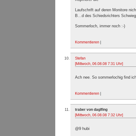
Laufschrift auf deren Monitore nich
B…d des Schiedsrichters Schwiege
Sommerloch, immer noch :-)
Kommentieren
|
Stefan
[Mittwoch, 06.08.08 7:31 Uhr]
Ach nee. So sommerlochig find ich
Kommentieren
|
traber von daglfing
[Mittwoch, 06.08.08 7:32 Uhr]
@9 hubi