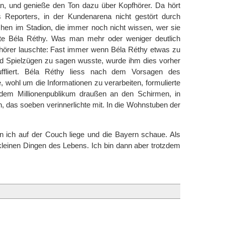
an, und genieße den Ton dazu über Kopfhörer. Da hört
eporters, in der Kundenarena nicht gestört durch
hen im Stadion, die immer noch nicht wissen, wer sie
rte Béla Réthy. Was man mehr oder weniger deutlich
hörer lauschte: Fast immer wenn Béla Réthy etwas zu
nd Spielzügen zu sagen wusste, wurde ihm dies vorher
ffliert. Béla Réthy liess nach dem Vorsagen des
 wohl um die Informationen zu verarbeiten, formulierte
n dem Millionenpublikum draußen an den Schirmen, in
 das soeben verinnerlichte mit. In die Wohnstuben der
 ich auf der Couch liege und die Bayern schaue. Als
kleinen Dingen des Lebens. Ich bin dann aber trotzdem