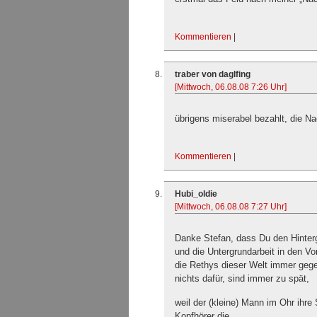
Kommentieren
|
traber von daglfing
[Mittwoch, 06.08.08 7:26 Uhr]
übrigens miserabel bezahlt, die Na
Kommentieren
|
Hubi_oldie
[Mittwoch, 06.08.08 7:27 Uhr]
Danke Stefan, dass Du den Hinte
und die Untergrundarbeit in den Vo
die Rethys dieser Welt immer geg
nichts dafür, sind immer zu spät,
weil der (kleine) Mann im Ohr ihr
Kopfhörer die