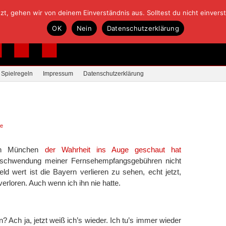
, gehen wir von deinem Einverständnis aus. Solltest du nicht einverstan
OK
Nein
Datenschutzerklärung
Spielregeln
Impressum
Datenschutzerklärung
re
rn München
der Wahrheit ins Auge geschaut hat
Verschwendung meiner Fernsehempfangsgebühren nicht
eld wert ist die Bayern verlieren zu sehen, echt jetzt,
rloren. Auch wenn ich ihn nie hatte.
? Ach ja, jetzt weiß ich’s wieder. Ich tu’s immer wieder