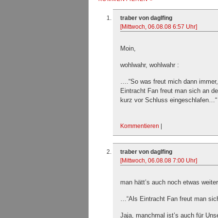
traber von daglfing
[Mittwoch, 06.08.08 6:57 Uhr]
Moin,
wohlwahr, wohlwahr :
….“So was freut mich dann immer, 
Eintracht Fan freut man sich an d
kurz vor Schluss eingeschlafen…“
Kommentieren
|
traber von daglfing
[Mittwoch, 06.08.08 7:00 Uhr]
man hätt’s auch noch etwas weiter
…“Als Eintracht Fan freut man si
Jaja, manchmal ist’s auch für Uns