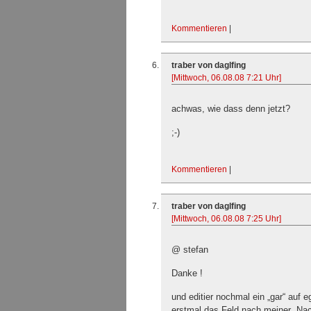
Kommentieren
|
traber von daglfing
[Mittwoch, 06.08.08 7:21 Uhr]
achwas, wie dass denn jetzt?
;-)
Kommentieren
|
traber von daglfing
[Mittwoch, 06.08.08 7:25 Uhr]
@ stefan
Danke !
und editier nochmal ein „gar“ auf e
erstmal das Feld nach meiner „Nac