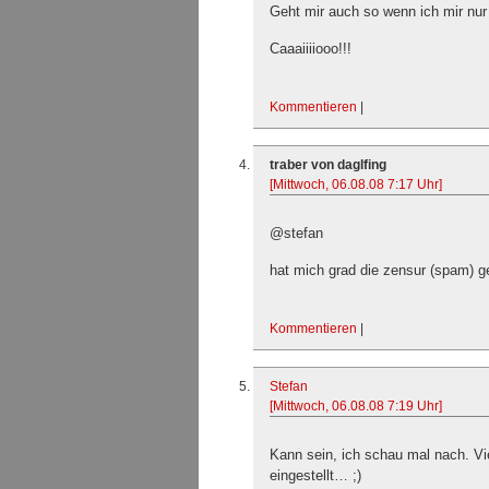
Geht mir auch so wenn ich mir nur
Caaaiiiiooo!!!
Kommentieren
|
traber von daglfing
[Mittwoch, 06.08.08 7:17 Uhr]
@stefan
hat mich grad die zensur (spam) g
Kommentieren
|
Stefan
[Mittwoch, 06.08.08 7:19 Uhr]
Kann sein, ich schau mal nach. Vi
eingestellt… ;)