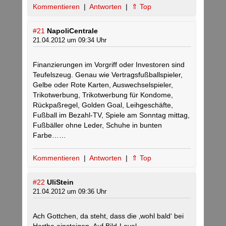
Kommentieren
|
Antworten
|
⇑ Top
#21
NapoliCentrale
21.04.2012 um 09:34 Uhr
Finanzierungen im Vorgriff oder Investoren sind
Teufelszeug. Genau wie Vertragsfußballspieler,
Gelbe oder Rote Karten, Auswechselspieler,
Trikotwerbung, Trikotwerbung für Kondome,
Rückpaßregel, Golden Goal, Leihgeschäfte,
Fußball im Bezahl-TV, Spiele am Sonntag mittag,
Fußbäller ohne Leder, Schuhe in bunten
Farbe……
Kommentieren
|
Antworten
|
⇑ Top
#22
UliStein
21.04.2012 um 09:36 Uhr
Ach Gottchen, da steht, dass die ‚wohl bald‘ bei