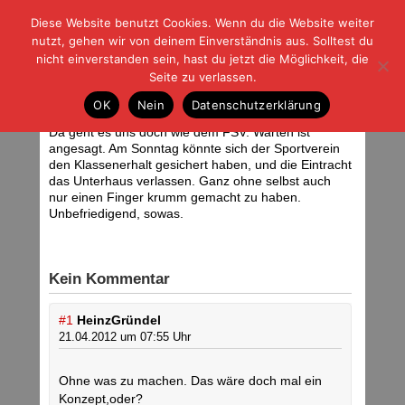
Diese Website benutzt Cookies. Wenn du die Website weiter
| | |
BLOG-G
Fußball und der Rest
nutzt, gehen wir von deinem Einverständnis aus. Solltest du
HOME
|
REGELN
|
IMPRESSUM
|
DATENSCHUTZ
nicht einverstanden sein, hast du jetzt die Möglichkeit, die
Seite zu verlassen.
Warten
OK
Nein
Datenschutzerklärung
Samstag, 21.04.12 | 07:54 Uhr
<div class="img_caption">Aufsteiger. Foto: Stefan Krieger.</div>
Da geht es uns doch wie dem FSV. Warten ist
angesagt. Am Sonntag könnte sich der Sportverein
den Klassenerhalt gesichert haben, und die Eintracht
das Unterhaus verlassen. Ganz ohne selbst auch
nur einen Finger krumm gemacht zu haben.
Unbefriedigend, sowas.
Kein Kommentar
#1
HeinzGründel
21.04.2012 um 07:55 Uhr
Ohne was zu machen. Das wäre doch mal ein
Konzept,oder?