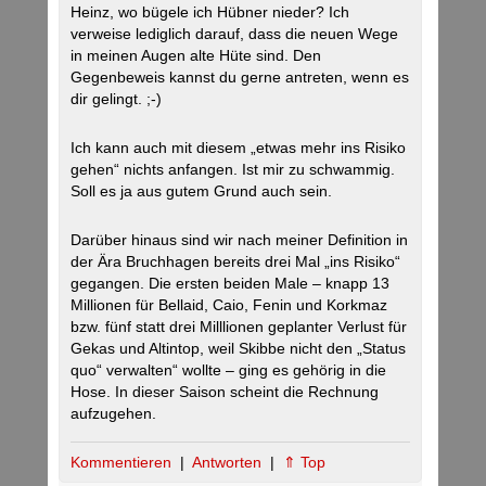
Heinz, wo bügele ich Hübner nieder? Ich
verweise lediglich darauf, dass die neuen Wege
in meinen Augen alte Hüte sind. Den
Gegenbeweis kannst du gerne antreten, wenn es
dir gelingt. ;-)
Ich kann auch mit diesem „etwas mehr ins Risiko
gehen“ nichts anfangen. Ist mir zu schwammig.
Soll es ja aus gutem Grund auch sein.
Darüber hinaus sind wir nach meiner Definition in
der Ära Bruchhagen bereits drei Mal „ins Risiko“
gegangen. Die ersten beiden Male – knapp 13
Millionen für Bellaid, Caio, Fenin und Korkmaz
bzw. fünf statt drei Milllionen geplanter Verlust für
Gekas und Altintop, weil Skibbe nicht den „Status
quo“ verwalten“ wollte – ging es gehörig in die
Hose. In dieser Saison scheint die Rechnung
aufzugehen.
Kommentieren
|
Antworten
|
⇑ Top