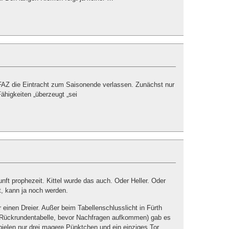
FAZ die Eintracht zum Saisonende verlassen. Zunächst nur
ähigkeiten „überzeugt „sei
nft prophezeit. Kittel wurde das auch. Oder Heller. Oder
st, kann ja noch werden.
r einen Dreier. Außer beim Tabellenschlusslicht in Fürth
r Rückrundentabelle, bevor Nachfragen aufkommen) gab es
 Spielen nur drei magere Pünktchen und ein einziges Tor