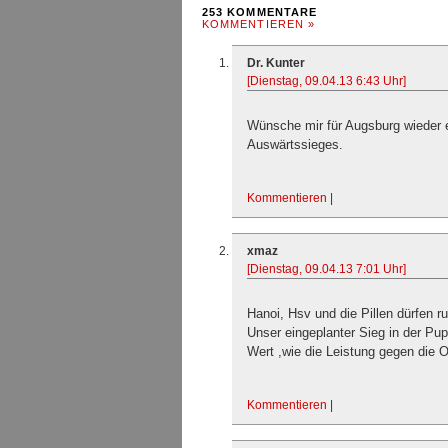
253 KOMMENTARE
KOMMENTIEREN »
Dr. Kunter
[Dienstag, 09.04.13 6:43 Uhr]
Wünsche mir für Augsburg wieder 
Auswärtssieges.
Kommentieren
|
xmaz
[Dienstag, 09.04.13 7:01 Uhr]
Hanoi, Hsv und die Pillen dürfen ru
Unser eingeplanter Sieg in der Pu
Wert ,wie die Leistung gegen die O
Kommentieren
|