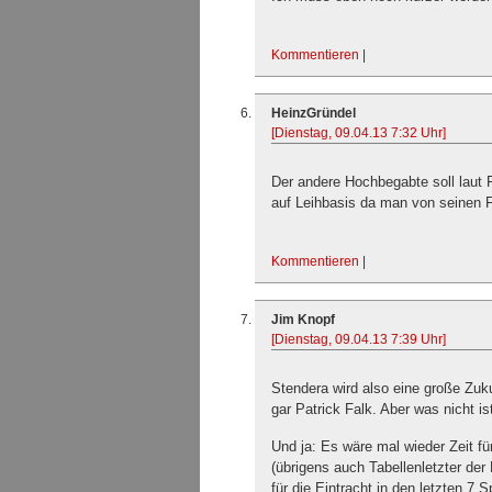
Kommentieren
|
HeinzGründel
[Dienstag, 09.04.13 7:32 Uhr]
Der andere Hochbegabte soll laut 
auf Leihbasis da man von seinen F
Kommentieren
|
Jim Knopf
[Dienstag, 09.04.13 7:39 Uhr]
Stendera wird also eine große Zuku
gar Patrick Falk. Aber was nicht i
Und ja: Es wäre mal wieder Zeit fü
(übrigens auch Tabellenletzter de
für die Eintracht in den letzten 7