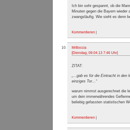
Ich bin sehr gespannt, ob die Mann
Minuten gegen die Bayern wieder a
zwangsläufig. Wie sieht es denn b
Kommentieren
|
MrBoccia
[Dienstag, 09.04.13 7:46 Uhr]
ZITAT:
„…gab es für die Eintracht in den 
einziges Tor…“
warum nimmst ausgerechnet die let
um dein immerwährendes Geflenne,
beliebig gefassten statistischen 
Kommentieren
|