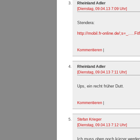
Rheinland Adler
[Dienstag, 09.04.13 7:09 Uhr]
Stendera:
http://mobil.fr-online.de/;s=_.....Fi
Kommentieren
|
Rheinland Adler
[Dienstag, 09.04.13 7:11 Uhr]
Ups, ein recht früher Dutt.
Kommentieren
|
Stefan Krieger
[Dienstag, 09.04.13 7:12 Uhr]
Ich muss oben noch kürzer werden