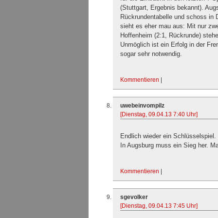
(Stuttgart, Ergebnis bekannt). Aug
Rückrundentabelle und schoss in 
sieht es eher mau aus: Mit nur zw
Hoffenheim (2:1, Rückrunde) stehe
Unmöglich ist ein Erfolg in der Fre
sogar sehr notwendig.
Kommentieren
|
uwebeinvompilz
[Dienstag, 09.04.13 7:40 Uhr]
Endlich wieder ein Schlüsselspiel. 
In Augsburg muss ein Sieg her. Man
Kommentieren
|
sgevolker
[Dienstag, 09.04.13 7:45 Uhr]