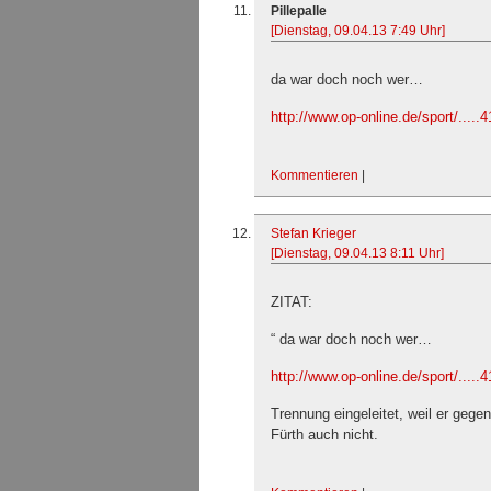
Pillepalle
[Dienstag, 09.04.13 7:49 Uhr]
da war doch noch wer…
http://www.op-online.de/sport/.....
Kommentieren
|
Stefan Krieger
[Dienstag, 09.04.13 8:11 Uhr]
ZITAT:
“ da war doch noch wer…
http://www.op-online.de/sport/.....
Trennung eingeleitet, weil er geg
Fürth auch nicht.