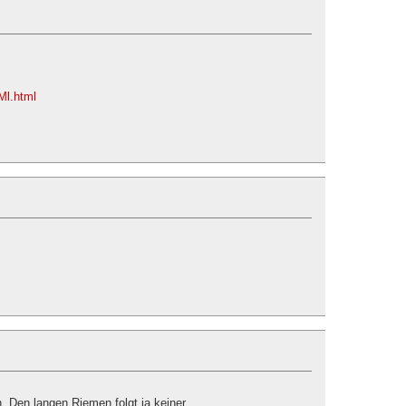
tMl.html
. Den langen Riemen folgt ja keiner …