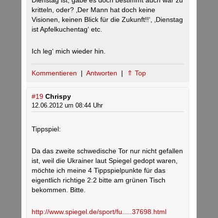
Dienstag ist, gäbe es doch bestimmt auch war zu
kritteln, oder? ‚Der Mann hat doch keine
Visionen, keinen Blick für die Zukunft!!‘, ‚Dienstag
ist Apfelkuchentag‘ etc.
Ich leg‘ mich wieder hin.
Kommentieren
|
Antworten
|
⇑ Top
#19
Chrispy
12.06.2012 um 08:44 Uhr
Tippspiel:
Da das zweite schwedische Tor nur nicht gefallen
ist, weil die Ukrainer laut Spiegel gedopt waren,
möchte ich meine 4 Tippspielpunkte für das
eigentlich richtige 2:2 bitte am grünen Tisch
bekommen. Bitte.
http://www.spiegel.de/sport/fu.....37698.html