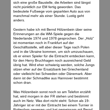
sich eine große Baustelle, die Arbeiten sind längst
nicht pünktlich zur EM fertig geworden. Das
bedeutete Fußwege vom geparkten Auto aus von
manchmal mehr als einer Stunde. Lustig geht
anders.
Gestern habe ich mit Bernd Hölzenbein über seine
Erinnerungen an die WM-Spiele gegen die
Niederlande 1974 und 1978 gesprochen. Der „Holz“
ist momentan noch in Frankfurt auf der
Geschäftsstelle, will aber dieser Tage nach Polen
und in die Ukraine kommen, um sich umzuschauen,
ob er einen Spieler für die Eintracht entdecken kann,
für den Herry Bruchhagen noch ausreichend Geld
übrig hat. Wird eher schwierig werden, solche Jungs
sitzen eher auf der Ersatzbank bei Griechenland
oder vielleicht bei Schweden oder Dänemark. Aber
dann ist der Schmadtke aus Hannover bestimmt
schon dran.
Was Hölzenbein sonst noch so am Telefon erzählt
hat, wird morgen in der FR stehen und bestimmt
auch im Netz. Was dort nicht steht: Schon als 19-
Jähriger ist er mit der Eintracht bei einem Turnier in
Rotterdam gewesen und hat gemeinsam mit Bernd