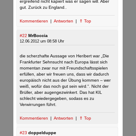
ergreifend nicht kapiert was er sagen will. Aber
gut. Zurück zu England..
Kommentieren
|
Antworten
|
⇑ Top
#22
MrBoccia
12.06.2012 um 08:58 Uhr
die scherzhafte Aussage von Heribert war „Die
Frankfurter Sehnsucht nach Europa lässt sich
momentan zwar nur mit Freundschaftsspielen
erfüllen, aber wir freuen uns, dass wir dadurch
europäisch nicht aus der Übung kommen – wer
weiß, wofür das noch gut sein wird.“. Nicht der
Brüller, aber augengezwinkert. Das hat KIL
schlecht wiedergegeben, sodass es zu
Verwirrungen führt.
Kommentieren
|
Antworten
|
⇑ Top
#23
doppelduppe