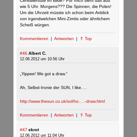
Cerealientüte im Bilde? Für mich sieht das aus
wie 5 Uhr. Morgens??? Die Spinnen, die Polen!
Um die Uhrzeit müsste ich schon beim Anblick
von irgendwelchen Mini-Zimtis oder ähnlichem
Scheiß würgen.
Kommentieren
|
Antworten
|
⇑ Top
#46
Albert C.
12.06.2012 um 10:56 Uhr
„Yippee! We got a draw.“
Ah, Selbst-Ironie der SUN, I like….
http://www.thesun.co.uk/sol/ho.....-draw.html
Kommentieren
|
Antworten
|
⇑ Top
#47
ekrot
12.06.2012 um 11:04 Uhr