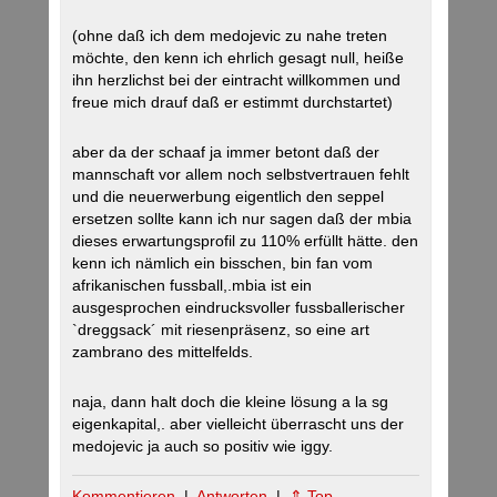
(ohne daß ich dem medojevic zu nahe treten
möchte, den kenn ich ehrlich gesagt null, heiße
ihn herzlichst bei der eintracht willkommen und
freue mich drauf daß er estimmt durchstartet)
aber da der schaaf ja immer betont daß der
mannschaft vor allem noch selbstvertrauen fehlt
und die neuerwerbung eigentlich den seppel
ersetzen sollte kann ich nur sagen daß der mbia
dieses erwartungsprofil zu 110% erfüllt hätte. den
kenn ich nämlich ein bisschen, bin fan vom
afrikanischen fussball,.mbia ist ein
ausgesprochen eindrucksvoller fussballerischer
`dreggsack´ mit riesenpräsenz, so eine art
zambrano des mittelfelds.
naja, dann halt doch die kleine lösung a la sg
eigenkapital,. aber vielleicht überrascht uns der
medojevic ja auch so positiv wie iggy.
Kommentieren
|
Antworten
|
⇑ Top