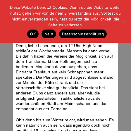
Diese Website benutzt Cookies. Wenn du die Website weiter
| | |
BLOG-G
Fußball und der Rest
nutzt, gehen wir von deinem Einverständnis aus. Solltest du
HOME
|
REGELN
|
IMPRESSUM
|
DATENSCHUTZ
nicht einverstanden sein, hast du jetzt die Möglichkeit, die
Seite zu verlassen.
Wer hat noch nicht?
OK
Nein
Datenschutzerklärung
Montag, 01.09.14 | 07:25 Uhr
Wo die Lücke ist, haben wir zugeschlagen. Foto: Stefan Krieger.
Denn, liebe Leserinnen, um 12 Uhr, High Noon!,
schließt der Wochenmarkt. Mercato ist dann vorbei.
Bis dahin haben die Vereine die Möglichkeit, sich auf
dem Transfermarkt der Hoffnungen noch zu
bedienen. Man kann davon ausgehen, dass
Eintracht Frankfurt auf kein Schnäppchen mehr
spekuliert. Die Planungen sind abgeschlossen, stand
zur Minute, der Kühlschrank und die
Vorratsschränke sind gut bestückt. Das sieht bei
anderen Clubs ganz anders aus, aber wir, die
erfolgreich gestarteten Traditionalisten aus der
wunderschönen Stadt am Main, schauen uns das
entspannt aus der Ferne an.
Ob’s denn bis zum Winter reicht, wird man sehen. Es
kann natürlich auch sein, dass irgendwo doch noch
ein Stück Obst rumliegt, und dass irgendwer