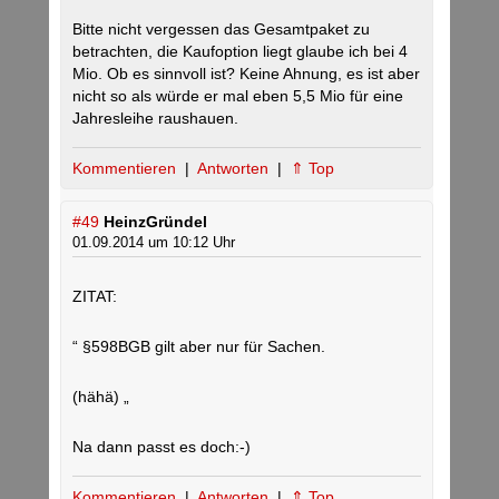
Bitte nicht vergessen das Gesamtpaket zu
betrachten, die Kaufoption liegt glaube ich bei 4
Mio. Ob es sinnvoll ist? Keine Ahnung, es ist aber
nicht so als würde er mal eben 5,5 Mio für eine
Jahresleihe raushauen.
Kommentieren
|
Antworten
|
⇑ Top
#49
HeinzGründel
01.09.2014 um 10:12 Uhr
ZITAT:
“ §598BGB gilt aber nur für Sachen.
(hähä) „
Na dann passt es doch:-)
Kommentieren
|
Antworten
|
⇑ Top