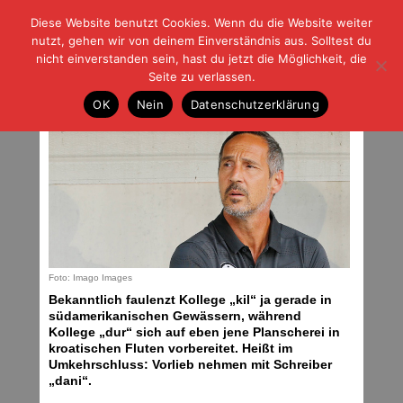
Diese Website benutzt Cookies. Wenn du die Website weiter
| | |
BLOG-G
Fußball und der Rest
nutzt, gehen wir von deinem Einverständnis aus. Solltest du
HOME
|
REGELN
|
IMPRESSUM
|
DATENSCHUTZ
nicht einverstanden sein, hast du jetzt die Möglichkeit, die
Seite zu verlassen.
Werkeln am neuen Seb
OK
Nein
Datenschutzerklärung
Mittwoch, 17.07.19 | 16:37 Uhr
Foto: Imago Images
Bekanntlich faulenzt Kollege „kil“ ja gerade in
südamerikanischen Gewässern, während
Kollege „dur“ sich auf eben jene Planscherei in
kroatischen Fluten vorbereitet. Heißt im
Umkehrschluss: Vorlieb nehmen mit Schreiber
„dani“.