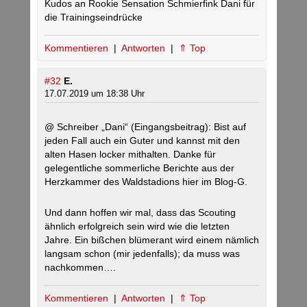
Kudos an Rookie Sensation Schmierfink Dani für
die Trainingseindrücke
Kommentieren
|
Antworten
|
⇑ Top
#32
E.
17.07.2019 um 18:38 Uhr
@ Schreiber „Dani“ (Eingangsbeitrag): Bist auf
jeden Fall auch ein Guter und kannst mit den
alten Hasen locker mithalten. Danke für
gelegentliche sommerliche Berichte aus der
Herzkammer des Waldstadions hier im Blog-G.
Und dann hoffen wir mal, dass das Scouting
ähnlich erfolgreich sein wird wie die letzten
Jahre. Ein bißchen blümerant wird einem nämlich
langsam schon (mir jedenfalls); da muss was
nachkommen….
Kommentieren
|
Antworten
|
⇑ Top