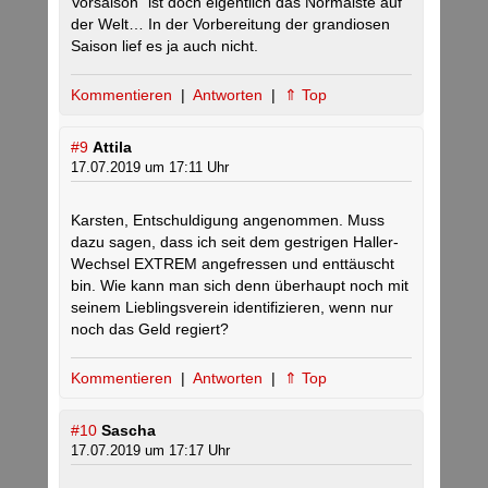
Vorsaison“ ist doch eigentlich das Normalste auf
der Welt… In der Vorbereitung der grandiosen
Saison lief es ja auch nicht.
Kommentieren
|
Antworten
|
⇑ Top
#9
Attila
17.07.2019 um 17:11 Uhr
Karsten, Entschuldigung angenommen. Muss
dazu sagen, dass ich seit dem gestrigen Haller-
Wechsel EXTREM angefressen und enttäuscht
bin. Wie kann man sich denn überhaupt noch mit
seinem Lieblingsverein identifizieren, wenn nur
noch das Geld regiert?
Kommentieren
|
Antworten
|
⇑ Top
#10
Sascha
17.07.2019 um 17:17 Uhr