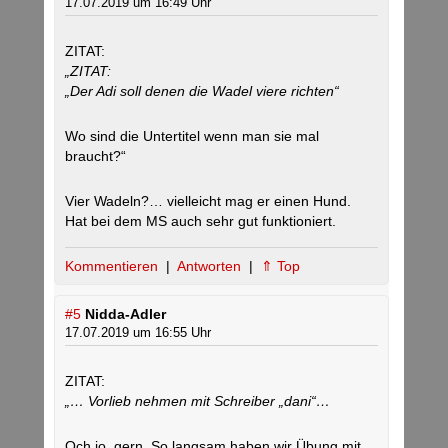
17.07.2019 um 16:49 Uhr
ZITAT:
„ZITAT:
„Der Adi soll denen die Wadel viere richten“
Wo sind die Untertitel wenn man sie mal
braucht?“
Vier Wadeln?… vielleicht mag er einen Hund.
Hat bei dem MS auch sehr gut funktioniert.
Kommentieren
|
Antworten
|
⇑ Top
#5
Nidda-Adler
17.07.2019 um 16:55 Uhr
ZITAT:
„… Vorlieb nehmen mit Schreiber „dani“…
Och jo, gern. So langsam haben wir Übung mit