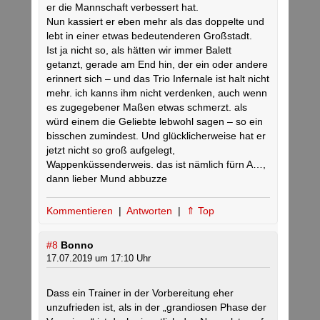
er die Mannschaft verbessert hat.
Nun kassiert er eben mehr als das doppelte und
lebt in einer etwas bedeutenderen Großstadt.
Ist ja nicht so, als hätten wir immer Balett
getanzt, gerade am End hin, der ein oder andere
erinnert sich – und das Trio Infernale ist halt nicht
mehr. ich kanns ihm nicht verdenken, auch wenn
es zugegebener Maßen etwas schmerzt. als
würd einem die Geliebte lebwohl sagen – so ein
bisschen zumindest. Und glücklicherweise hat er
jetzt nicht so groß aufgelegt,
Wappenküssenderweis. das ist nämlich fürn A…,
dann lieber Mund abbuzze
Kommentieren
|
Antworten
|
⇑ Top
#8
Bonno
17.07.2019 um 17:10 Uhr
Dass ein Trainer in der Vorbereitung eher
unzufrieden ist, als in der „grandiosen Phase der