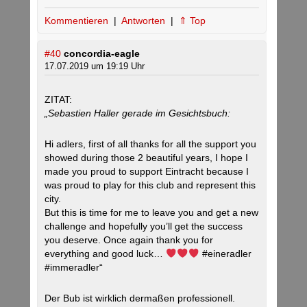
Kommentieren
|
Antworten
|
⇑ Top
#40
concordia-eagle
17.07.2019 um 19:19 Uhr
ZITAT:
„Sebastien Haller gerade im Gesichtsbuch:
Hi adlers, first of all thanks for all the support you
showed during those 2 beautiful years, I hope I
made you proud to support Eintracht because I
was proud to play for this club and represent this
city.
But this is time for me to leave you and get a new
challenge and hopefully you’ll get the success
you deserve. Once again thank you for
everything and good luck…
#eineradler
#immeradler“
Der Bub ist wirklich dermaßen professionell.