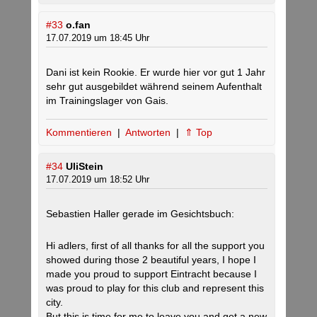
#33
o.fan
17.07.2019 um 18:45 Uhr
Dani ist kein Rookie. Er wurde hier vor gut 1 Jahr
sehr gut ausgebildet während seinem Aufenthalt
im Trainingslager von Gais.
Kommentieren
|
Antworten
|
⇑ Top
#34
UliStein
17.07.2019 um 18:52 Uhr
Sebastien Haller gerade im Gesichtsbuch:
Hi adlers, first of all thanks for all the support you
showed during those 2 beautiful years, I hope I
made you proud to support Eintracht because I
was proud to play for this club and represent this
city.
But this is time for me to leave you and get a new