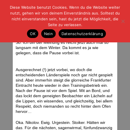
Diese Website benutzt Cookies. Wenn du die Website weiter
| | |
BLOG-G
Fußball und der Rest
nutzt, gehen wir von deinem Einverständnis aus. Solltest du
HOME
|
REGELN
|
IMPRESSUM
|
DATENSCHUTZ
nicht einverstanden sein, hast du jetzt die Möglichkeit, die
Seite zu verlassen.
Winterpost
OK
Nein
Datenschutzerklärung
Dienstag, 15.11.11 | 06:35 Uhr
<div class="img_caption">Foto: Stefan Krieger </div>
So. Ich bin der Meinung es reicht jetzt auch mal so
langsam mit dem Winter. Da kommt es ja wie
gelegen, dass die Pause vorbei ist.
Ausgerechnet (!) jetzt vorbei, wo doch die
entscheidenden Länderspiele noch gar nicht gespielt
sind. Aber immerhin steigt die glorreiche Frankfurter
Eintracht heute wieder in den Trainingsbetrieb ein.
Nach der Pause ist vor dem Spiel. Mit an Bord, und
das lockt dem geneigten Beobachter ein Lächeln auf
die Lippen, ein wissendes, und gleichzeitig, bei allem
Respekt, doch niemanden so recht hinter dem Ofen
hervor…
Oka. Nikolov. Ewig. Urgestein. Stoiker. Hätten wir
das. Für die nächsten, sagenwirmal, fünfundzwanzig