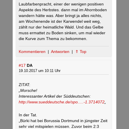
Laubfarbenpracht, einer der wenigen positiven
Aspekte des Herbstes. dann mal im Ahornboden
wandern hätte was. Aber bringt ja alles nichts,
am Wochenende ist der Karwendel weit weg,
zählt nur der heimatliche Wald. Und das Gelbe
muss ermattet zu Boden sinken, um mal wieder
die Kurve zum Thema zu bekommen.
Kommentieren
|
Antworten
|
⇑ Top
#17
DA
19.10.2017 um 10:11 Uhr
ZITAT:
„Morsche!
Interessanter Artikel der Süddeutschen:
http://www.sueddeutsche.de/spo.....-1.3714072
„
In der Tat.
„Bürki hat bei Borussia Dortmund in jüngster Zeit
sehr viel mitspielen müssen. Zuvor beim 2:3