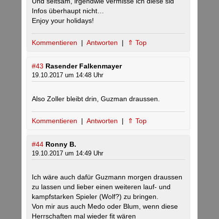
Und seltsam, irgendwie vermisse ich diese sid
Infos überhaupt nicht…
Enjoy your holidays!
Kommentieren
|
Antworten
|
⇑ Top
#43
Rasender Falkenmayer
19.10.2017 um 14:48 Uhr
Also Zoller bleibt drin, Guzman draussen.
Kommentieren
|
Antworten
|
⇑ Top
#44
Ronny B.
19.10.2017 um 14:49 Uhr
Ich wäre auch dafür Guzmann morgen draussen
zu lassen und lieber einen weiteren lauf- und
kampfstarken Spieler (Wolf?) zu bringen.
Von mir aus auch Medo oder Blum, wenn diese
Herrschaften mal wieder fit wären