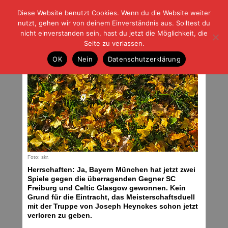
Diese Website benutzt Cookies. Wenn du die Website weiter
| | |
BLOG-G
Fußball und der Rest
nutzt, gehen wir von deinem Einverständnis aus. Solltest du
HOME
|
REGELN
|
IMPRESSUM
|
DATENSCHUTZ
nicht einverstanden sein, hast du jetzt die Möglichkeit, die
Seite zu verlassen.
Wissenswertes zu Dortmund
OK
Nein
Datenschutzerklärung
Donnerstag, 19.10.17 | 07:46 Uhr
Foto: skr.
Herrschaften: Ja, Bayern München hat jetzt zwei
Spiele gegen die überragenden Gegner SC
Freiburg und Celtic Glasgow gewonnen. Kein
Grund für die Eintracht, das Meisterschaftsduell
mit der Truppe von Joseph Heynckes schon jetzt
verloren zu geben.