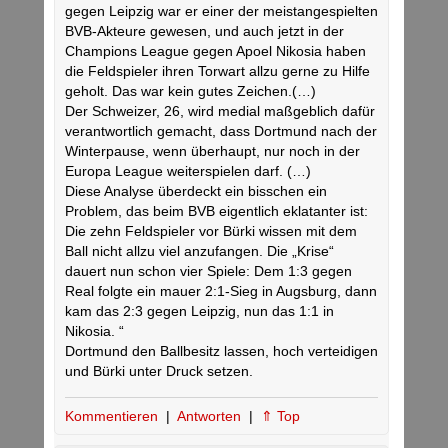
gegen Leipzig war er einer der meistangespielten
BVB-Akteure gewesen, und auch jetzt in der
Champions League gegen Apoel Nikosia haben
die Feldspieler ihren Torwart allzu gerne zu Hilfe
geholt. Das war kein gutes Zeichen.(…)
Der Schweizer, 26, wird medial maßgeblich dafür
verantwortlich gemacht, dass Dortmund nach der
Winterpause, wenn überhaupt, nur noch in der
Europa League weiterspielen darf. (…)
Diese Analyse überdeckt ein bisschen ein
Problem, das beim BVB eigentlich eklatanter ist:
Die zehn Feldspieler vor Bürki wissen mit dem
Ball nicht allzu viel anzufangen. Die „Krise“
dauert nun schon vier Spiele: Dem 1:3 gegen
Real folgte ein mauer 2:1-Sieg in Augsburg, dann
kam das 2:3 gegen Leipzig, nun das 1:1 in
Nikosia. “
Dortmund den Ballbesitz lassen, hoch verteidigen
und Bürki unter Druck setzen.
Kommentieren
|
Antworten
|
⇑ Top