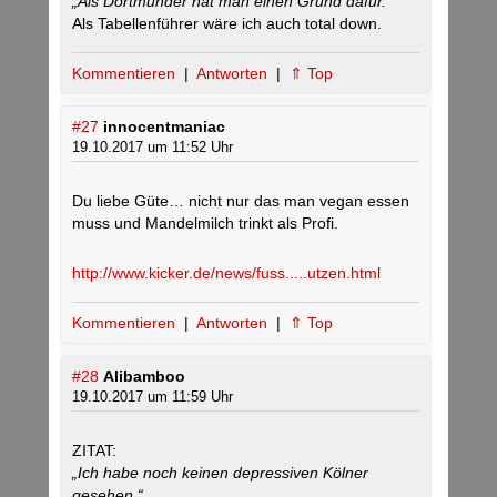
„Als Dortmunder hat man einen Grund dafür.“
Als Tabellenführer wäre ich auch total down.
Kommentieren
|
Antworten
|
⇑ Top
#27
innocentmaniac
19.10.2017 um 11:52 Uhr
Du liebe Güte… nicht nur das man vegan essen
muss und Mandelmilch trinkt als Profi.
http://www.kicker.de/news/fuss.....utzen.html
Kommentieren
|
Antworten
|
⇑ Top
#28
Alibamboo
19.10.2017 um 11:59 Uhr
ZITAT:
„Ich habe noch keinen depressiven Kölner
gesehen.“