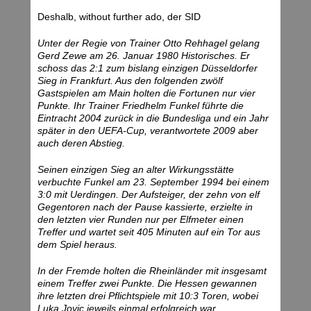
Deshalb, without further ado, der SID
Unter der Regie von Trainer Otto Rehhagel gelang
Gerd Zewe am 26. Januar 1980 Historisches. Er
schoss das 2:1 zum bislang einzigen Düsseldorfer
Sieg in Frankfurt. Aus den folgenden zwölf
Gastspielen am Main holten die Fortunen nur vier
Punkte. Ihr Trainer Friedhelm Funkel führte die
Eintracht 2004 zurück in die Bundesliga und ein Jahr
später in den UEFA-Cup, verantwortete 2009 aber
auch deren Abstieg.
Seinen einzigen Sieg an alter Wirkungsstätte
verbuchte Funkel am 23. September 1994 bei einem
3:0 mit Uerdingen. Der Aufsteiger, der zehn von elf
Gegentoren nach der Pause kassierte, erzielte in
den letzten vier Runden nur per Elfmeter einen
Treffer und wartet seit 405 Minuten auf ein Tor aus
dem Spiel heraus.
In der Fremde holten die Rheinländer mit insgesamt
einem Treffer zwei Punkte. Die Hessen gewannen
ihre letzten drei Pflichtspiele mit 10:3 Toren, wobei
Luka Jovic jeweils einmal erfolgreich war.