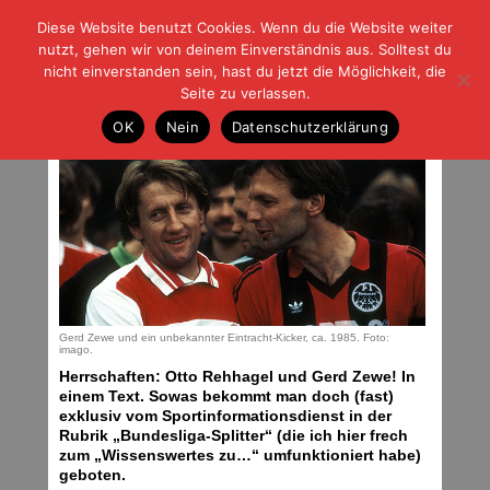
Diese Website benutzt Cookies. Wenn du die Website weiter
| | |
BLOG-G
Fußball und der Rest
nutzt, gehen wir von deinem Einverständnis aus. Solltest du
HOME
|
REGELN
|
IMPRESSUM
|
DATENSCHUTZ
nicht einverstanden sein, hast du jetzt die Möglichkeit, die
Seite zu verlassen.
Wissenswertes zur Fortuna
OK
Nein
Datenschutzerklärung
Donnerstag, 18.10.18 | 01:35 Uhr
Gerd Zewe und ein unbekannter Eintracht-Kicker, ca. 1985. Foto:
imago.
Herrschaften: Otto Rehhagel und Gerd Zewe! In
einem Text. Sowas bekommt man doch (fast)
exklusiv vom Sportinformationsdienst in der
Rubrik „Bundesliga-Splitter“ (die ich hier frech
zum „Wissenswertes zu…“ umfunktioniert habe)
geboten.