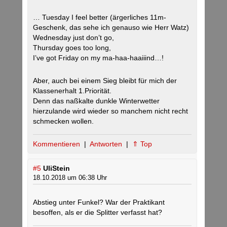
… Tuesday I feel better (ärgerliches 11m-
Geschenk, das sehe ich genauso wie Herr Watz)
Wednesday just don’t go,
Thursday goes too long,
I’ve got Friday on my ma-haa-haaiiind…!
Aber, auch bei einem Sieg bleibt für mich der
Klassenerhalt 1.Priorität.
Denn das naßkalte dunkle Winterwetter
hierzulande wird wieder so manchem nicht recht
schmecken wollen.
Kommentieren
|
Antworten
|
⇑ Top
#5
UliStein
18.10.2018 um 06:38 Uhr
Abstieg unter Funkel? War der Praktikant
besoffen, als er die Splitter verfasst hat?