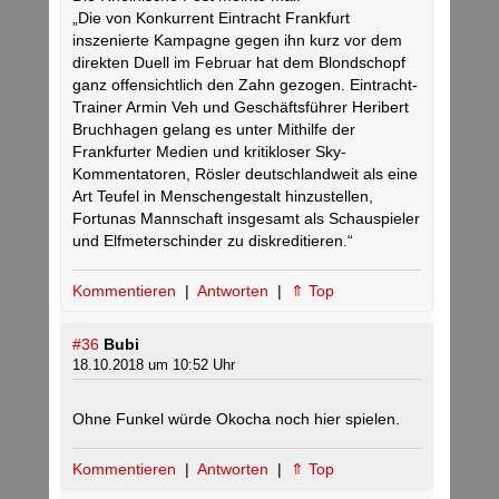
„Die von Konkurrent Eintracht Frankfurt
inszenierte Kampagne gegen ihn kurz vor dem
direkten Duell im Februar hat dem Blondschopf
ganz offensichtlich den Zahn gezogen. Eintracht-
Trainer Armin Veh und Geschäftsführer Heribert
Bruchhagen gelang es unter Mithilfe der
Frankfurter Medien und kritikloser Sky-
Kommentatoren, Rösler deutschlandweit als eine
Art Teufel in Menschengestalt hinzustellen,
Fortunas Mannschaft insgesamt als Schauspieler
und Elfmeterschinder zu diskreditieren.“
Kommentieren
|
Antworten
|
⇑ Top
#36
Bubi
18.10.2018 um 10:52 Uhr
Ohne Funkel würde Okocha noch hier spielen.
Kommentieren
|
Antworten
|
⇑ Top