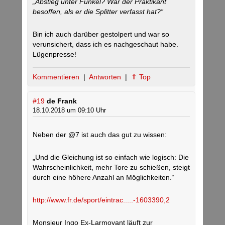
„Abstieg unter Funkel? War der Praktikant
besoffen, als er die Splitter verfasst hat?“
Bin ich auch darüber gestolpert und war so
verunsichert, dass ich es nachgeschaut habe.
Lügenpresse!
Kommentieren
|
Antworten
|
⇑ Top
#19
de Frank
18.10.2018 um 09:10 Uhr
Neben der @7 ist auch das gut zu wissen:
„Und die Gleichung ist so einfach wie logisch: Die
Wahrscheinlichkeit, mehr Tore zu schießen, steigt
durch eine höhere Anzahl an Möglichkeiten.“
http://www.fr.de/sport/eintrac.....-1603390,2
Monsieur Ingo Ex-Larmoyant läuft zur