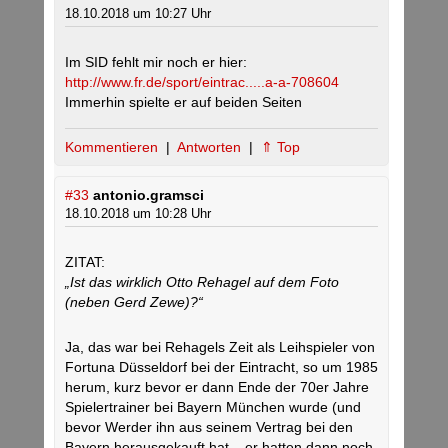
18.10.2018 um 10:27 Uhr
Im SID fehlt mir noch er hier:
http://www.fr.de/sport/eintrac.....a-a-708604
Immerhin spielte er auf beiden Seiten
Kommentieren
|
Antworten
|
⇑ Top
#33
antonio.gramsci
18.10.2018 um 10:28 Uhr
ZITAT:
„Ist das wirklich Otto Rehagel auf dem Foto
(neben Gerd Zewe)?“
Ja, das war bei Rehagels Zeit als Leihspieler von
Fortuna Düsseldorf bei der Eintracht, so um 1985
herum, kurz bevor er dann Ende der 70er Jahre
Spielertrainer bei Bayern München wurde (und
bevor Werder ihn aus seinem Vertrag bei den
Bayern herausgekauft hat – er hatten dann noch