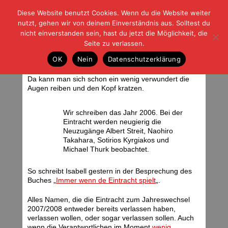
Diese Website benutzt Cookies. Wenn du die Website weiter
| | |
BLOG-G
Fußball und der Rest
nutzt, gehen wir von deinem Einverständnis aus. Solltest du
HOME
|
REGELN
|
IMPRESSUM
|
DATENSCHUTZ
nicht einverstanden sein, hast du jetzt die Möglichkeit, die
Seite zu verlassen.
Zeit des Abschieds
OK
Nein
Datenschutzerklärung
Montag, 31.12.07 | 08:23 Uhr
Da kann man sich schon ein wenig verwundert die
Augen reiben und den Kopf kratzen.
Wir schreiben das Jahr 2006. Bei der
Eintracht werden neugierig die
Neuzugänge Albert Streit, Naohiro
Takahara, Sotirios Kyrgiakos und
Michael Thurk beobachtet.
So schreibt Isabell gestern in der Besprechung des
Buches „
Immer wenn de Eintracht spielt
„.
Alles Namen, die die Eintracht zum Jahreswechsel
2007/2008 entweder bereits verlassen haben,
verlassen wollen, oder sogar verlassen sollen. Auch
wenn die Verantwortlichen im Moment
wenig