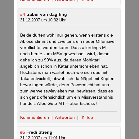
#4
traber von daglfing
31.12.2007 um 10:32 Uhr
Beide dürfen wohl nur gehen, wenn erstens die
Ablöse stimmt und zweitens ein neuer Offensiver
verpflichtet werden kann. Dass allerdings MT
noch heute zum MSV gewechselt wird, davon
gehe ich zu 90% aus, da deren Mohktari
angeblich schon in Katar unterschrieben hat.
Höchstens man wartet noch wie sich das mit
Taka entwickelt, obwohl ich da Nägel mit Köpfen
bevorzugen würde, denn Powermichi hat uns
zum werweisswievielten mal bewiesen, dass es
sich ganz offensichtlich um ein Missverständnis
handelt. Alles Gute MT – aber tschüss !
Kommentieren
|
Antworten
|
⇑ Top
#5
Fredi Streng
31.12.2007 um 11:01 Uhr