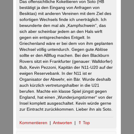
Das offensichtliche Kokettieren von Soto (HB
bestätigt ja den Eingang von Anfragen von
Besiktas) mit anderen Vereinen mit dem Ziel des
sofortigen Wechsels finde ich unerträglich. Ich
bewunderte den mal als „Kampfschwein“, das
sich aber scheinbar jedem an den Hals wirft
gegen ein entsprechendes Entgelt. In
Griechenland wäre er bei dem von ihm geplanten
Wechsel völlig untendurch. Gegen gute Ablöse
sollte er den ABflug machen. Bei den Blackburn
Rovers sitzt ein Frankfurter (genauer: Walldorfer)
Bub, Kevin Pezzoni, Kapitän der N11-U20 auf der
ewigen Reservebank. In der N11 ist er
Organisator der Abwehr, ein Bär. Wurde deshalb
auch kürzlich vertretungshalber in die U21
berufen. Machte ein klasse Spiel jüngst gegen
England, hat einen „Wunderjungstürmer“ von der
Insel komplett ausgeschaltet. Kevin würde gerne
zur Eintracht zurückkommen. Lieber ihn als Soto.
Kommentieren
|
Antworten
|
⇑ Top