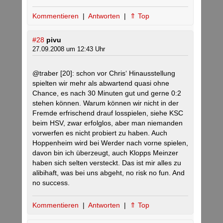
Kommentieren
|
Antworten
|
⇑ Top
#28
pivu
27.09.2008 um 12:43 Uhr
@traber [20]: schon vor Chris‘ Hinausstellung
spielten wir mehr als abwartend quasi ohne
Chance, es nach 30 Minuten gut und gerne 0:2
stehen können. Warum können wir nicht in der
Fremde erfrischend drauf losspielen, siehe KSC
beim HSV, zwar erfolglos, aber man niemanden
vorwerfen es nicht probiert zu haben. Auch
Hoppenheim wird bei Werder nach vorne spielen,
davon bin ich überzeugt, auch Klopps Meinzer
haben sich selten versteckt. Das ist mir alles zu
alibihaft, was bei uns abgeht, no risk no fun. And
no success.
Kommentieren
|
Antworten
|
⇑ Top