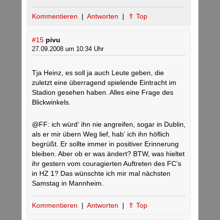
Kommentieren
|
Antworten
|
⇑ Top
#15
pivu
27.09.2008 um 10:34 Uhr
Tja Heinz, es soll ja auch Leute geben, die
zuletzt eine überragend spielende Eintracht im
Stadion gesehen haben. Alles eine Frage des
Blickwinkels.
@FF: ich würd‘ ihn nie angreifen, sogar in Dublin,
als er mir übern Weg lief, hab‘ ich ihn höflich
begrüßt. Er sollte immer in positiver Erinnerung
bleiben. Aber ob er was ändert? BTW, was hieltet
ihr gestern vom couragierten Auftreten des FC’s
in HZ 1? Das wünschte ich mir mal nächsten
Samstag in Mannheim.
Kommentieren
|
Antworten
|
⇑ Top