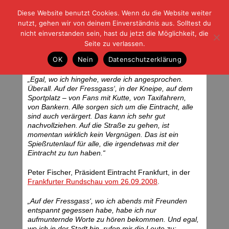
Diese Website benutzt Cookies. Wenn du die Website weiter
| | |
BLOG-G
Fußball und der Rest
nutzt, gehen wir von deinem Einverständnis aus. Solltest du
HOME
|
REGELN
|
IMPRESSUM
|
DATENSCHUTZ
nicht einverstanden sein, hast du jetzt die Möglichkeit, die
Seite zu verlassen.
Zitate
OK
Nein
Datenschutzerklärung
Samstag, 27.09.08 | 05:51 Uhr
„Egal, wo ich hingehe, werde ich angesprochen.
Überall. Auf der Fressgass‘, in der Kneipe, auf dem
Sportplatz – von Fans mit Kutte, von Taxifahrern,
von Bankern. Alle sorgen sich um die Eintracht, alle
sind auch verärgert. Das kann ich sehr gut
nachvollziehen. Auf die Straße zu gehen, ist
momentan wirklich kein Vergnügen. Das ist ein
Spießrutenlauf für alle, die irgendetwas mit der
Eintracht zu tun haben.“
Peter Fischer, Präsident Eintracht Frankfurt, in der
Frankfurter Rundschau vom 26.09.2008
.
„Auf der Fressgass‘, wo ich abends mit Freunden
entspannt gegessen habe, habe ich nur
aufmunternde Worte zu hören bekommen. Und egal,
wo ich in der Stadt bin, rufen mir die Leute zu: