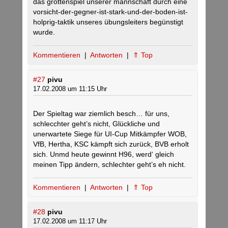
das grottenspiel unserer mannschaft durch eine
vorsicht-der-gegner-ist-stark-und-der-boden-ist-
holprig-taktik unseres übungsleiters begünstigt
wurde.
Kommentieren
|
Antworten
|
⇑ Top
#27
pivu
17.02.2008 um 11:15 Uhr
Der Spieltag war ziemlich besch… für uns,
schlecchter geht’s nicht, Glückliche und
unerwartete Siege für UI-Cup Mitkämpfer WOB,
VfB, Hertha, KSC kämpft sich zurück, BVB erholt
sich. Unmd heute gewinnt H96, werd‘ gleich
meinen Tipp ändern, schlechter geht’s eh nicht.
Kommentieren
|
Antworten
|
⇑ Top
#28
pivu
17.02.2008 um 11:17 Uhr