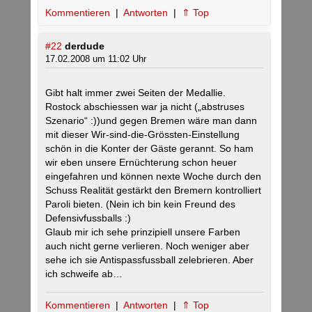
Kommentieren
|
Antworten
|
⇑ Top
#22
derdude
17.02.2008 um 11:02 Uhr
Gibt halt immer zwei Seiten der Medallie.
Rostock abschiessen war ja nicht („abstruses
Szenario“ :))und gegen Bremen wäre man dann
mit dieser Wir-sind-die-Grössten-Einstellung
schön in die Konter der Gäste gerannt. So ham
wir eben unsere Ernüchterung schon heuer
eingefahren und können nexte Woche durch den
Schuss Realität gestärkt den Bremern kontrolliert
Paroli bieten. (Nein ich bin kein Freund des
Defensivfussballs :)
Glaub mir ich sehe prinzipiell unsere Farben
auch nicht gerne verlieren. Noch weniger aber
sehe ich sie Antispassfussball zelebrieren. Aber
ich schweife ab…
Kommentieren
|
Antworten
|
⇑ Top