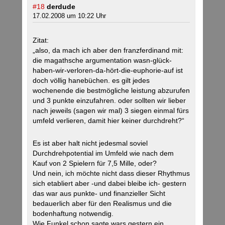
#18
derdude
17.02.2008 um 10:22 Uhr
Zitat:
„also, da mach ich aber den franzferdinand mit:
die magathsche argumentation wasn-glück-
haben-wir-verloren-da-hört-die-euphorie-auf ist
doch völlig hanebüchen. es gilt jedes
wochenende die bestmögliche leistung abzurufen
und 3 punkte einzufahren. oder sollten wir lieber
nach jeweils (sagen wir mal) 3 siegen einmal fürs
umfeld verlieren, damit hier keiner durchdreht?“
Es ist aber halt nicht jedesmal soviel
Durchdrehpotential im Umfeld wie nach dem
Kauf von 2 Spielern für 7,5 Mille, oder?
Und nein, ich möchte nicht dass dieser Rhythmus
sich etabliert aber -und dabei bleibe ich- gestern
das war aus punkte- und finanzieller Sicht
bedauerlich aber für den Realismus und die
bodenhaftung notwendig.
Wie Funkel schon sagte wars gestern ein