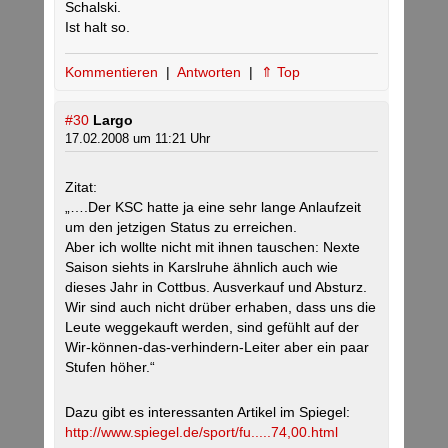
Schalski.
Ist halt so.
Kommentieren
|
Antworten
|
⇑ Top
#30
Largo
17.02.2008 um 11:21 Uhr
Zitat:
„….Der KSC hatte ja eine sehr lange Anlaufzeit
um den jetzigen Status zu erreichen.
Aber ich wollte nicht mit ihnen tauschen: Nexte
Saison siehts in Karslruhe ähnlich auch wie
dieses Jahr in Cottbus. Ausverkauf und Absturz.
Wir sind auch nicht drüber erhaben, dass uns die
Leute weggekauft werden, sind gefühlt auf der
Wir-können-das-verhindern-Leiter aber ein paar
Stufen höher.“
Dazu gibt es interessanten Artikel im Spiegel:
http://www.spiegel.de/sport/fu.....74,00.html