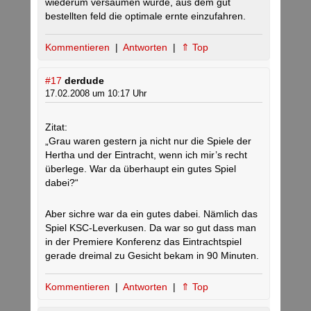
wiederum versäumen würde, aus dem gut
bestellten feld die optimale ernte einzufahren.
Kommentieren
|
Antworten
|
⇑ Top
#17
derdude
17.02.2008 um 10:17 Uhr
Zitat:
„Grau waren gestern ja nicht nur die Spiele der
Hertha und der Eintracht, wenn ich mir’s recht
überlege. War da überhaupt ein gutes Spiel
dabei?“
Aber sichre war da ein gutes dabei. Nämlich das
Spiel KSC-Leverkusen. Da war so gut dass man
in der Premiere Konferenz das Eintrachtspiel
gerade dreimal zu Gesicht bekam in 90 Minuten.
Kommentieren
|
Antworten
|
⇑ Top