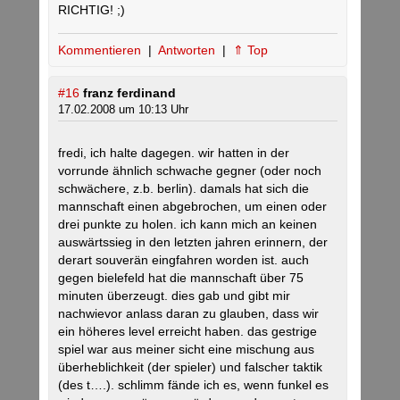
RICHTIG! ;)
Kommentieren
|
Antworten
|
⇑ Top
#16
franz ferdinand
17.02.2008 um 10:13 Uhr
fredi, ich halte dagegen. wir hatten in der
vorrunde ähnlich schwache gegner (oder noch
schwächere, z.b. berlin). damals hat sich die
mannschaft einen abgebrochen, um einen oder
drei punkte zu holen. ich kann mich an keinen
auswärtssieg in den letzten jahren erinnern, der
derart souverän eingfahren worden ist. auch
gegen bielefeld hat die mannschaft über 75
minuten überzeugt. dies gab und gibt mir
nachwievor anlass daran zu glauben, dass wir
ein höheres level erreicht haben. das gestrige
spiel war aus meiner sicht eine mischung aus
überheblichkeit (der spieler) und falscher taktik
(des t….). schlimm fände ich es, wenn funkel es