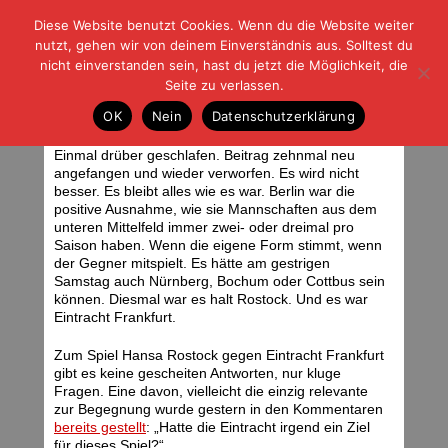
Diese Website benutzt Cookies. Wenn du die Website weiter
| | |
BLOG-G
Fußball und der Rest
nutzt, gehen wir von deinem Einverständnis aus. Solltest du
HOME
|
REGELN
|
IMPRESSUM
|
DATENSCHUTZ
nicht einverstanden sein, hast du jetzt die Möglichkeit, die
Seite zu verlassen.
Zurück im Leben
OK
Nein
Datenschutzerklärung
Sonntag, 17.02.08 | 08:50 Uhr
Einmal drüber geschlafen. Beitrag zehnmal neu
angefangen und wieder verworfen. Es wird nicht
besser. Es bleibt alles wie es war. Berlin war die
positive Ausnahme, wie sie Mannschaften aus dem
unteren Mittelfeld immer zwei- oder dreimal pro
Saison haben. Wenn die eigene Form stimmt, wenn
der Gegner mitspielt. Es hätte am gestrigen
Samstag auch Nürnberg, Bochum oder Cottbus sein
können. Diesmal war es halt Rostock. Und es war
Eintracht Frankfurt.
Zum Spiel Hansa Rostock gegen Eintracht Frankfurt
gibt es keine gescheiten Antworten, nur kluge
Fragen. Eine davon, vielleicht die einzig relevante
zur Begegnung wurde gestern in den Kommentaren
bereits gestellt
: „Hatte die Eintracht irgend ein Ziel
für dieses Spiel?“