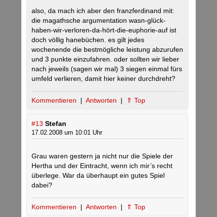
also, da mach ich aber den franzferdinand mit:
die magathsche argumentation wasn-glück-
haben-wir-verloren-da-hört-die-euphorie-auf ist
doch völlig hanebüchen. es gilt jedes
wochenende die bestmögliche leistung abzurufen
und 3 punkte einzufahren. oder sollten wir lieber
nach jeweils (sagen wir mal) 3 siegen einmal fürs
umfeld verlieren, damit hier keiner durchdreht?
Kommentieren
|
Antworten
|
⇑ Top
#13
Stefan
17.02.2008 um 10:01 Uhr
Grau waren gestern ja nicht nur die Spiele der
Hertha und der Eintracht, wenn ich mir’s recht
überlege. War da überhaupt ein gutes Spiel
dabei?
Kommentieren
|
Antworten
|
⇑ Top