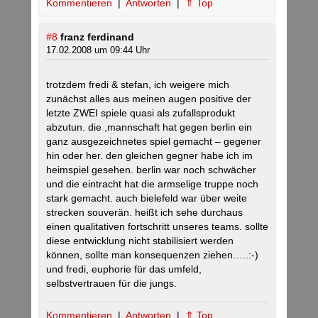
Kommentieren
|
Antworten
|
⇑ Top
#8
franz ferdinand
17.02.2008 um 09:44 Uhr
trotzdem fredi & stefan, ich weigere mich
zunächst alles aus meinen augen positive der
letzte ZWEI spiele quasi als zufallsprodukt
abzutun. die ,mannschaft hat gegen berlin ein
ganz ausgezeichnetes spiel gemacht – gegener
hin oder her. den gleichen gegner habe ich im
heimspiel gesehen. berlin war noch schwächer
und die eintracht hat die armselige truppe noch
stark gemacht. auch bielefeld war über weite
strecken souverän. heißt ich sehe durchaus
einen qualitativen fortschritt unseres teams. sollte
diese entwicklung nicht stabilisiert werden
können, sollte man konsequenzen ziehen…..:-)
und fredi, euphorie für das umfeld,
selbstvertrauen für die jungs.
Kommentieren
|
Antworten
|
⇑ Top