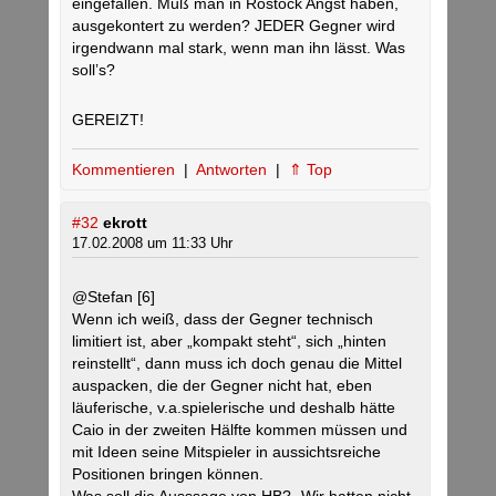
eingefallen. Muß man in Rostock Angst haben,
ausgekontert zu werden? JEDER Gegner wird
irgendwann mal stark, wenn man ihn lässt. Was
soll’s?
GEREIZT!
Kommentieren
|
Antworten
|
⇑ Top
#32
ekrott
17.02.2008 um 11:33 Uhr
@Stefan [6]
Wenn ich weiß, dass der Gegner technisch
limitiert ist, aber „kompakt steht“, sich „hinten
reinstellt“, dann muss ich doch genau die Mittel
auspacken, die der Gegner nicht hat, eben
läuferische, v.a.spielerische und deshalb hätte
Caio in der zweiten Hälfte kommen müssen und
mit Ideen seine Mitspieler in aussichtsreiche
Positionen bringen können.