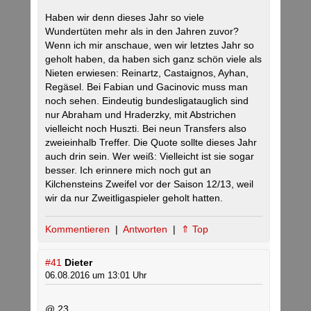
Haben wir denn dieses Jahr so viele
Wundertüten mehr als in den Jahren zuvor?
Wenn ich mir anschaue, wen wir letztes Jahr so
geholt haben, da haben sich ganz schön viele als
Nieten erwiesen: Reinartz, Castaignos, Ayhan,
Regäsel. Bei Fabian und Gacinovic muss man
noch sehen. Eindeutig bundesligatauglich sind
nur Abraham und Hraderzky, mit Abstrichen
vielleicht noch Huszti. Bei neun Transfers also
zweieinhalb Treffer. Die Quote sollte dieses Jahr
auch drin sein. Wer weiß: Vielleicht ist sie sogar
besser. Ich erinnere mich noch gut an
Kilchensteins Zweifel vor der Saison 12/13, weil
wir da nur Zweitligaspieler geholt hatten.
Kommentieren
|
Antworten
|
⇑ Top
#41
Dieter
06.08.2016 um 13:01 Uhr
@ 23