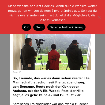
Diese Website benutzt Cookies. Wenn du die Website weiter
| | |
BLOG-G
Fußball und der Rest
nutzt, gehen wir von deinem Einverständnis aus. Solltest du
HOME
|
REGELN
|
IMPRESSUM
|
DATENSCHUTZ
nicht einverstanden sein, hast du jetzt die Möglichkeit, die
Seite zu verlassen.
„Zurzeit nix dran“
OK
Nein
Datenschutzerklärung
Samstag, 06.08.16 | 09:31 Uhr
Foto: ID
So, Freunde, das war es dann schon wieder. Die
Mannschaft ist schon seit Freitagabend weg,
gen Bergamo. Heute noch der Kick gegen
Atalanta, mit der A-Elf. Wobei: Psst, der Niko
sagt ja, es gebe keine A- und B-Elf. Ist klar…
Komisches Trainingslager war das, wenig zu sehen,