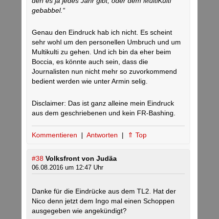
den es ja jedes Jahr gibt, oder dem MultiKulti
gebabbel.“
Genau den Eindruck hab ich nicht. Es scheint
sehr wohl um den personellen Umbruch und um
Multikulti zu gehen. Und ich bin da eher beim
Boccia, es könnte auch sein, dass die
Journalisten nun nicht mehr so zuvorkommend
bedient werden wie unter Armin selig.
Disclaimer: Das ist ganz alleine mein Eindruck
aus dem geschriebenen und kein FR-Bashing.
Kommentieren
|
Antworten
|
⇑ Top
#38
Volksfront von Judäa
06.08.2016 um 12:47 Uhr
Danke für die Eindrücke aus dem TL2. Hat der
Nico denn jetzt dem Ingo mal einen Schoppen
ausgegeben wie angekündigt?