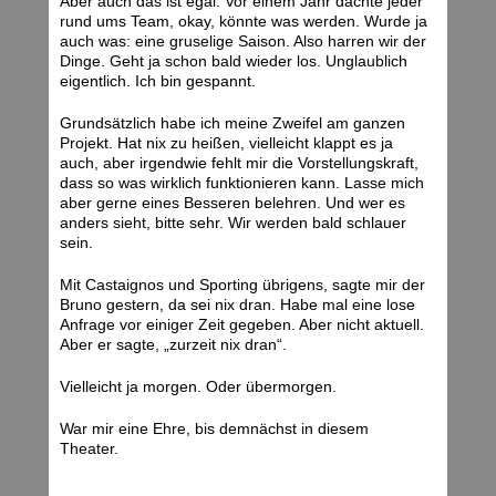
Aber auch das ist egal: Vor einem Jahr dachte jeder
rund ums Team, okay, könnte was werden. Wurde ja
auch was: eine gruselige Saison. Also harren wir der
Dinge. Geht ja schon bald wieder los. Unglaublich
eigentlich. Ich bin gespannt.
Grundsätzlich habe ich meine Zweifel am ganzen
Projekt. Hat nix zu heißen, vielleicht klappt es ja
auch, aber irgendwie fehlt mir die Vorstellungskraft,
dass so was wirklich funktionieren kann. Lasse mich
aber gerne eines Besseren belehren. Und wer es
anders sieht, bitte sehr. Wir werden bald schlauer
sein.
Mit Castaignos und Sporting übrigens, sagte mir der
Bruno gestern, da sei nix dran. Habe mal eine lose
Anfrage vor einiger Zeit gegeben. Aber nicht aktuell.
Aber er sagte, „zurzeit nix dran“.
Vielleicht ja morgen. Oder übermorgen.
War mir eine Ehre, bis demnächst in diesem
Theater.