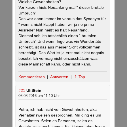
Welche Gewohnheiten?
Vor kurzen hieß Neuanfang mal “ dieser brutale
Umbruch“
Das war dann immer im voraus das Synonym für
“ wenns nicht klappt haben wir ja ne prima
Ausrede“ Nun heißt es halt Neuanfang.
Diesmal seh ich tatsächlich einen “ brutalen
Umbruch“ Und wenn Ingo was vin Wundertüte
schreibt, ist das aus meiner Sicht vollkommen
berechtigt. Das Wort ist ja erst mal nicht negativ
besetzt.Ich vermag nicht einzuschätzen was
diese Mannschaft kann, oder nicht kann.
Kommentieren
|
Antworten
|
⇑ Top
#21
UliStein
06.08.2016 um 11:10 Uhr
Petra, ich hab nicht von Gewohnheiten, aka
Verhaltensweisen gesprochen. Mir ging es um
Gewohntes. Seien es Personen, seien es
Rechte, was auch immer. Ein kleiner, aber feiner