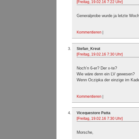
[Freitag, 19.02.16 7:22 Uhr]
Generalprobe wurde ja letzte Woch
Kommentieren
|
Stefan_Kreut
[Freitag, 19.02.16 7:30 Uhr]
Noch’n 6-er? Der x-te?
Wie wäre denn ein LV gewesen?
Wenn Oczipka der einzige im Kade
Kommentieren
|
Vicequestore Patta
[Freitag, 19.02.16 7:30 Uhr]
Morsche,