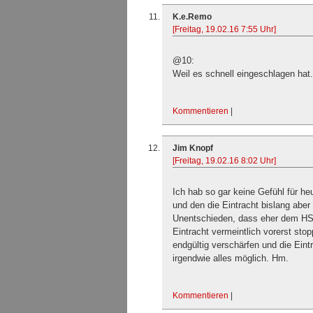
K.e.Remo
[Freitag, 19.02.16 7:55 Uhr]
@10:
Weil es schnell eingeschlagen hat.
Kommentieren
|
Jim Knopf
[Freitag, 19.02.16 8:02 Uhr]
Ich hab so gar keine Gefühl für h
und den die Eintracht bislang abe
Unentschieden, dass eher dem HSV a
Eintracht vermeintlich vorerst stop
endgültig verschärfen und die Eint
irgendwie alles möglich. Hm.
Kommentieren
|