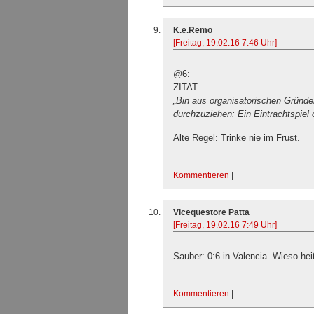
K.e.Remo
[Freitag, 19.02.16 7:46 Uhr]
@6:
ZITAT:
„Bin aus organisatorischen Gründ
durchzuziehen: Ein Eintrachtspiel 
Alte Regel: Trinke nie im Frust.
Kommentieren
|
Vicequestore Patta
[Freitag, 19.02.16 7:49 Uhr]
Sauber: 0:6 in Valencia. Wieso heiß
Kommentieren
|