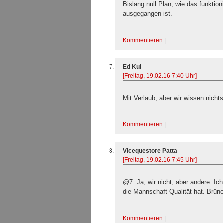
Bislang null Plan, wie das funktioni
ausgegangen ist.
Kommentieren
|
Ed Kul
[Freitag, 19.02.16 7:40 Uhr]
Mit Verlaub, aber wir wissen nichts
Kommentieren
|
Vicequestore Patta
[Freitag, 19.02.16 7:45 Uhr]
@7: Ja, wir nicht, aber andere. Ic
die Mannschaft Qualität hat. Brüno
Kommentieren
|