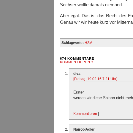
Sechser wollte damals niemand.
Aber egal. Das ist das Recht des Fan
Genau wir wir heute kurz vor Mittern
Schlagworte:
HSV
674 KOMMENTARE
KOMMENTIEREN »
diva
[Freitag, 19.02.16 7:21 Uhr]
Erster
werden wir diese Saison nicht meh
Kommentieren
|
NairobiAdler