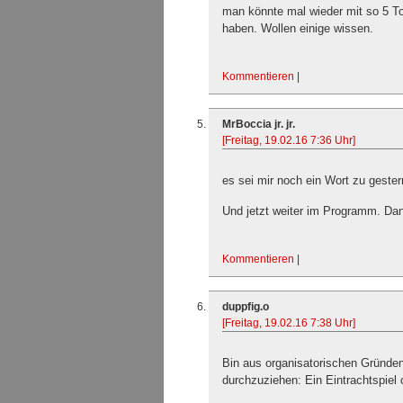
man könnte mal wieder mit so 5 Tor
haben. Wollen einige wissen.
Kommentieren
|
MrBoccia jr. jr.
[Freitag, 19.02.16 7:36 Uhr]
es sei mir noch ein Wort zu gester
Und jetzt weiter im Programm. Da
Kommentieren
|
duppfig.o
[Freitag, 19.02.16 7:38 Uhr]
Bin aus organisatorischen Gründe
durchzuziehen: Ein Eintrachtspiel 