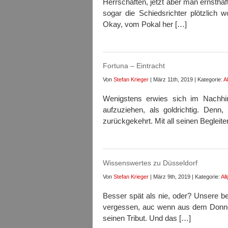
Herrschaften, jetzt aber man ernsthaf
sogar die Schiedsrichter plötzlich
Okay, vom Pokal her […]
Fortuna – Eintracht
Von
Stefan Krieger
| März 11th, 2019 | Kategorie:
A
Wenigstens erwies sich im Nachhi
aufzuziehen, als goldrichtig. Denn,
zurückgekehrt. Mit all seinen Begleit
Wissenswertes zu Düsseldorf
Von
Stefan Krieger
| März 9th, 2019 | Kategorie:
Al
Besser spät als nie, oder? Unsere be
vergessen, auc wenn aus dem Donner
seinen Tribut. Und das […]