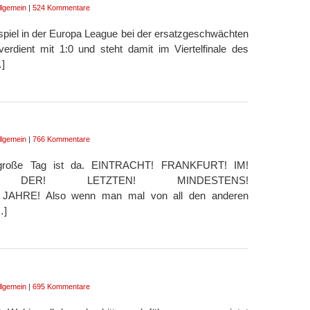
llgemein
|
524 Kommentare
spiel in der Europa League bei der ersatzgeschwächten
erdient mit 1:0 und steht damit im Viertelfinale des
]
llgemein
|
766 Kommentare
er große Tag ist da. EINTRACHT! FRANKFURT! IM!
! DER! LETZTEN! MINDESTENS!
HRE! Also wenn man mal von all den anderen
…]
llgemein
|
695 Kommentare