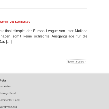
lgemein
|
266 Kommentare
htelfinal-Hinspiel der Europa League von Inter Mailand
 haben somit keine schlechte Ausgangslage für die
 Das […]
Newer articles »
Meta
Anmelden
Eintrags-Feed
Kommentar-Feed
WordPress.org