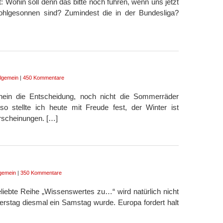
t: Wohin soll denn das bitte noch führen, wenn uns jetzt
 wohlgesonnen sind? Zumindest die in der Bundesliga?
llgemein
|
450 Kommentare
nein die Entscheidung, noch nicht die Sommerräder
 so stellte ich heute mit Freude fest, der Winter ist
erscheinungen. […]
lgemein
|
350 Kommentare
liebte Reihe „Wissenswertes zu…“ wird natürlich nicht
stag diesmal ein Samstag wurde. Europa fordert halt