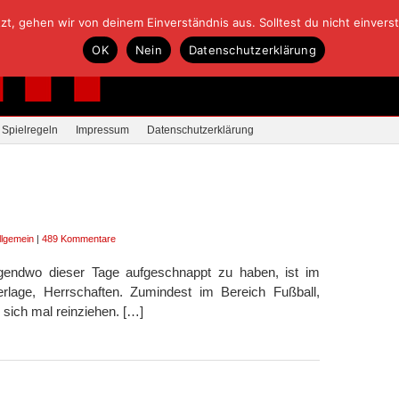
, gehen wir von deinem Einverständnis aus. Solltest du nicht einverstan
OK
Nein
Datenschutzerklärung
Spielregeln
Impressum
Datenschutzerklärung
llgemein
|
489 Kommentare
irgendwo dieser Tage aufgeschnappt zu haben, ist im
rlage, Herrschaften. Zumindest im Bereich Fußball,
sich mal reinziehen. […]