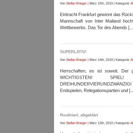
Von
Stefan Krieger
| März 15th, 2019 | Kategorie:
A
Eintracht Frankfurt gewinnt das Rück
Mannschaft von Inter Mailand hochv
Wettbewerbs. Das Tor des Abends […
SUPERLATIV!
Von
Stefan Krieger
| März 14th, 2019 | Kategorie:
A
Herrschaften, es ist soweit. D
WICHTIGSTEN! SPIEL
DREIHUNDERVIERUNDZWANZIG! JA
Endspielen, Relegationspartien und [
Routiniert, abgeklärt
Von
Stefan Krieger
| März 12th, 2019 | Kategorie:
A