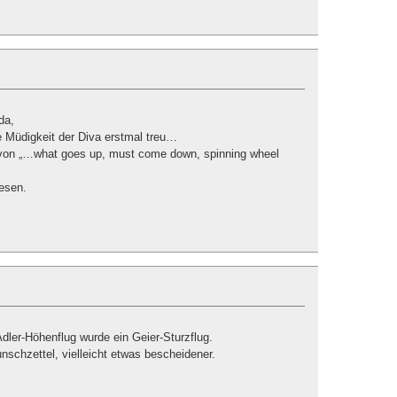
da,
ie Müdigkeit der Diva erstmal treu…
 von „…what goes up, must come down, spinning wheel
wesen.
ler-Höhenflug wurde ein Geier-Sturzflug.
nschzettel, vielleicht etwas bescheidener.