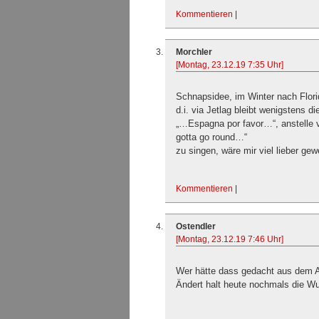
Kommentieren
|
Morchler
[Montag, 23.12.19 7:35 Uhr]
Schnapsidee, im Winter nach Flori
d.i. via Jetlag bleibt wenigstens d
„…Espagna por favor…“, anstelle
gotta go round…“
zu singen, wäre mir viel lieber ge
Kommentieren
|
Ostendler
[Montag, 23.12.19 7:46 Uhr]
Wer hätte dass gedacht aus dem Ad
Ändert halt heute nochmals die Wu