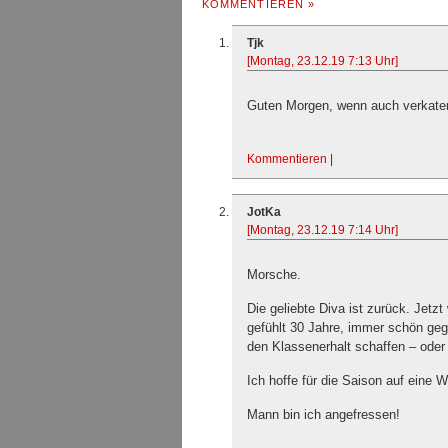
KOMMENTIEREN »
Tjk
[Montag, 23.12.19 7:13 Uhr]
Guten Morgen, wenn auch verkater
Kommentieren
|
JotKa
[Montag, 23.12.19 7:14 Uhr]
Morsche.
Die geliebte Diva ist zurück. Jetzt
gefühlt 30 Jahre, immer schön geg
den Klassenerhalt schaffen – oder 
Ich hoffe für die Saison auf eine 
Mann bin ich angefressen!