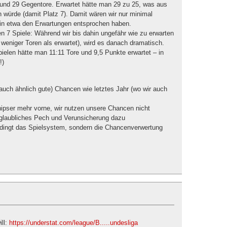
 und 29 Gegentore. Erwartet hätte man 29 zu 25, was aus
würde (damit Platz 7). Damit wären wir nur minimal
r in etwa den Erwartungen entsprochen haben.
ten 7 Spiele: Während wir bis dahin ungefähr wie zu erwarten
weniger Toren als erwartet), wird es danach dramatisch.
ielen hätte man 11:11 Tore und 9,5 Punkte erwartet – in
!)
 (auch ähnlich gute) Chancen wie letztes Jahr (wo wir auch
nipser mehr vorne, wir nutzen unsere Chancen nicht
nglaubliches Pech und Verunsicherung dazu
edingt das Spielsystem, sondern die Chancenverwertung
ll:
https://understat.com/league/B.....undesliga