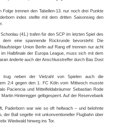
n Folge trennen den Tabellen-13. nur noch drei Punkte
derborn indes stellte mit dem dritten Saisonsieg den
r.
Schonlau (41.) trafen für den SCP im letzten Spiel des
 dem eine spannende Rückrunde bevorsteht: Die
aufsteiger Union Berlin auf Rang elf trennen nur acht
h im Halbfinale der Europa League, muss sich mit dem
ran änderte auch der Anschlusstreffer durch Bas Dost
n trug neben der Vielzahl von Spielen auch die
 dem 2:4 gegen den 1. FC Köln vom Mittwoch musste
alo Paciencia und Mittelfeldabräumer Sebastian Rode
 Martin Hinteregger gelbgesperrt. Auf der Reservebank
aft, Paderborn war wie so oft hellwach – und belohnte
, der Ball segelte mit unkonventioneller Flugbahn über
lix Wiedwald hinweg ins Tor.