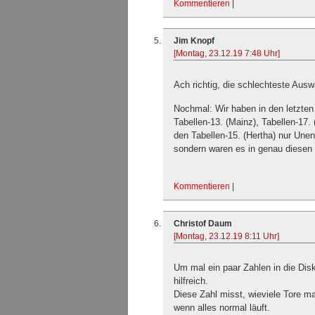
Kommentieren
|
Jim Knopf
[Montag, 23.12.19 7:48 Uhr]
Ach richtig, die schlechteste Ausw
Nochmal: Wir haben in den letzten
Tabellen-13. (Mainz), Tabellen-17.
den Tabellen-15. (Hertha) nur Unent
sondern waren es in genau diesen
Kommentieren
|
Christof Daum
[Montag, 23.12.19 8:11 Uhr]
Um mal ein paar Zahlen in die Disk
hilfreich.
Diese Zahl misst, wieviele Tore m
wenn alles normal läuft.