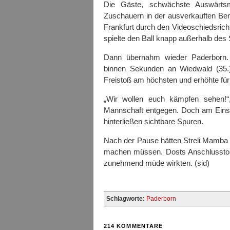
Die Gäste, schwächste Auswärtsm
Zuschauern in der ausverkauften Bent
Frankfurt durch den Videoschiedsricht
spielte den Ball knapp außerhalb des
Dann übernahm wieder Paderborn. K
binnen Sekunden an Wiedwald (35.
Freistoß am höchsten und erhöhte für
„Wir wollen euch kämpfen sehen!“, 
Mannschaft entgegen. Doch am Einsat
hinterließen sichtbare Spuren.
Nach der Pause hätten Streli Mamba (5
machen müssen. Dosts Anschlusstor 
zunehmend müde wirkten. (sid)
Schlagworte:
Paderborn
214 KOMMENTARE