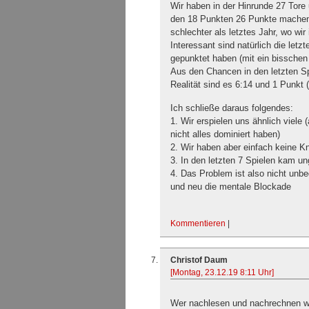
Wir haben in der Hinrunde 27 Tore
den 18 Punkten 26 Punkte machen 
schlechter als letztes Jahr, wo wi
Interessant sind natürlich die letz
gepunktet haben (mit ein bisschen 
Aus den Chancen in den letzten Sp
Realität sind es 6:14 und 1 Punkt (
Ich schließe daraus folgendes:
1. Wir erspielen uns ähnlich viele
nicht alles dominiert haben)
2. Wir haben aber einfach keine K
3. In den letzten 7 Spielen kam u
4. Das Problem ist also nicht unb
und neu die mentale Blockade
Kommentieren
|
Christof Daum
[Montag, 23.12.19 8:11 Uhr]
Wer nachlesen und nachrechnen wi