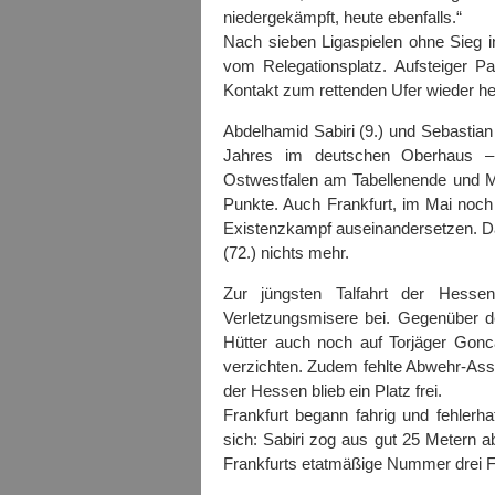
niedergekämpft, heute ebenfalls.“
Nach sieben Ligaspielen ohne Sieg i
vom Relegationsplatz. Aufsteiger Pa
Kontakt zum rettenden Ufer wieder he
Abdelhamid Sabiri (9.) und Sebastian 
Jahres im deutschen Oberhaus –
Ostwestfalen am Tabellenende und Mit
Punkte. Auch Frankfurt, im Mai noc
Existenzkampf auseinandersetzen. Da
(72.) nichts mehr.
Zur jüngsten Talfahrt der Hesse
Verletzungsmisere bei. Gegenüber
Hütter auch noch auf Torjäger Gonc
verzichten. Zudem fehlte Abwehr-Ass
der Hessen blieb ein Platz frei.
Frankfurt begann fahrig und fehlerh
sich: Sabiri zog aus gut 25 Metern ab
Frankfurts etatmäßige Nummer drei Fe