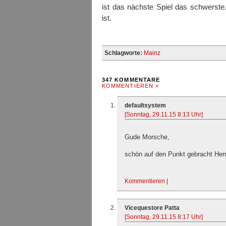
ist das nächste Spiel das schwerste
ist.
Schlagworte:
Mainz
347 KOMMENTARE
KOMMENTIEREN »
defaultsystem
[Sonntag, 29.11.15 8:13 Uhr]
Gude Morsche,
schön auf den Punkt gebracht Herr
Kommentieren
|
Vicequestore Patta
[Sonntag, 29.11.15 8:17 Uhr]