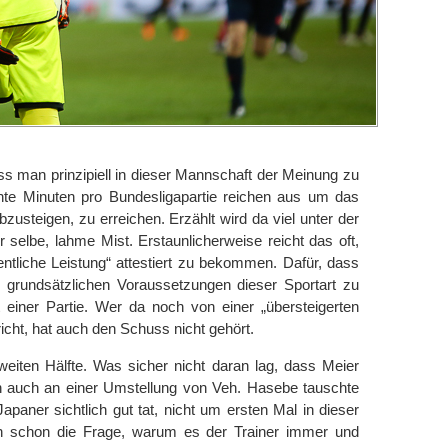
ss man prinzipiell in dieser Mannschaft der Meinung zu
ühte Minuten pro Bundesligapartie reichen aus um das
bzusteigen, zu erreichen. Erzählt wird da viel unter der
selbe, lahme Mist. Erstaunlicherweise reicht das oft,
ntliche Leistung“ attestiert zu bekommen. Dafür, dass
e grundsätzlichen Voraussetzungen dieser Sportart zu
t einer Partie. Wer da noch von einer „übersteigerten
cht, hat auch den Schuss nicht gehört.
eiten Hälfte. Was sicher nicht daran lag, dass Meier
rn auch an einer Umstellung von Veh. Hasebe tauschte
apaner sichtlich gut tat, nicht um ersten Mal in dieser
ch schon die Frage, warum es der Trainer immer und