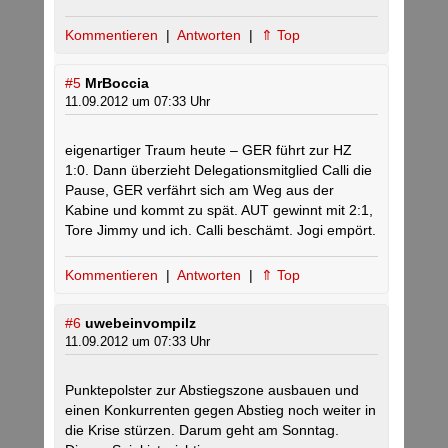
Kommentieren
|
Antworten
|
⇑ Top
#5
MrBoccia
11.09.2012 um 07:33 Uhr
eigenartiger Traum heute – GER führt zur HZ
1:0. Dann überzieht Delegationsmitglied Calli die
Pause, GER verfährt sich am Weg aus der
Kabine und kommt zu spät. AUT gewinnt mit 2:1,
Tore Jimmy und ich. Calli beschämt. Jogi empört.
Kommentieren
|
Antworten
|
⇑ Top
#6
uwebeinvompilz
11.09.2012 um 07:33 Uhr
Punktepolster zur Abstiegszone ausbauen und
einen Konkurrenten gegen Abstieg noch weiter in
die Krise stürzen. Darum geht am Sonntag.