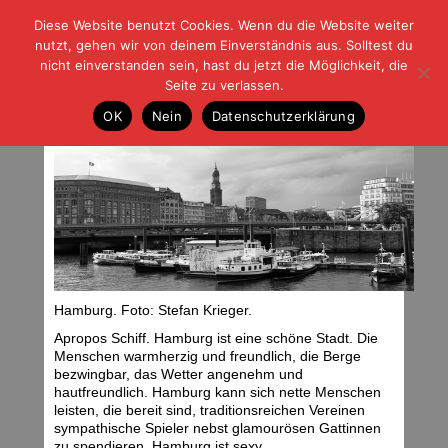
Diese Website benutzt Cookies. Wenn du die Website weiter
| | |
BLOG-G
Fußball und der Rest
nutzt, gehen wir von deinem Einverständnis aus. Solltest du
HOME
|
REGELN
|
IMPRESSUM
|
DATENSCHUTZ
nicht einverstanden sein, hast du jetzt die Möglichkeit, die
Seite zu verlassen.
Alle mannen aan boord
OK
Nein
Datenschutzerklärung
Dienstag, 11.09.12 | 07:09 Uhr
Hamburg. Foto: Stefan Krieger.
Apropos Schiff. Hamburg ist eine schöne Stadt. Die
Menschen warmherzig und freundlich, die Berge
bezwingbar, das Wetter angenehm und
hautfreundlich. Hamburg kann sich nette Menschen
leisten, die bereit sind, traditionsreichen Vereinen
sympathische Spieler nebst glamourösen Gattinnen
zu spendieren. Hamburg ist sexy.