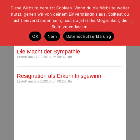
Diese Website benutzt Cookies. Wenn du die Website weiter
| | |
BLOG-G
Fußball und der Rest
nutzt, gehen wir von deinem Einverständnis aus. Solltest du
HOME
|
REGELN
|
IMPRESSUM
|
DATENSCHUTZ
nicht einverstanden sein, hast du jetzt die Möglichkeit, die
Seite zu verlassen.
Autoren-Archiv
OK
Nein
Datenschutzerklärung
Die Macht der Sympathie
Erstellt am 27.02.2013 um 08:32 Uhr
Resignation als Erkenntnisgewinn
Erstellt am 20.02.2013 um 09:26 Uhr