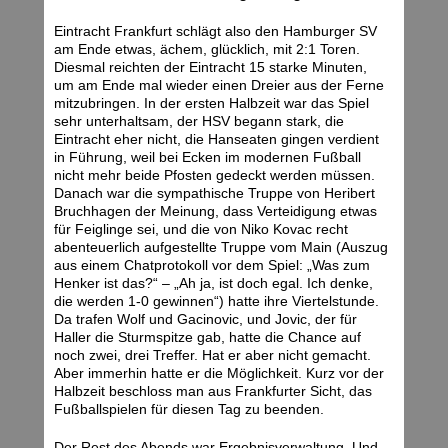
Eintracht Frankfurt schlägt also den Hamburger SV
am Ende etwas, ächem, glücklich, mit 2:1 Toren.
Diesmal reichten der Eintracht 15 starke Minuten,
um am Ende mal wieder einen Dreier aus der Ferne
mitzubringen. In der ersten Halbzeit war das Spiel
sehr unterhaltsam, der HSV begann stark, die
Eintracht eher nicht, die Hanseaten gingen verdient
in Führung, weil bei Ecken im modernen Fußball
nicht mehr beide Pfosten gedeckt werden müssen.
Danach war die sympathische Truppe von Heribert
Bruchhagen der Meinung, dass Verteidigung etwas
für Feiglinge sei, und die von Niko Kovac recht
abenteuerlich aufgestellte Truppe vom Main (Auszug
aus einem Chatprotokoll vor dem Spiel: „Was zum
Henker ist das?“ – „Ah ja, ist doch egal. Ich denke,
die werden 1-0 gewinnen“) hatte ihre Viertelstunde.
Da trafen Wolf und Gacinovic, und Jovic, der für
Haller die Sturmspitze gab, hatte die Chance auf
noch zwei, drei Treffer. Hat er aber nicht gemacht.
Aber immerhin hatte er die Möglichkeit. Kurz vor der
Halbzeit beschloss man aus Frankfurter Sicht, das
Fußballspielen für diesen Tag zu beenden.
Der Rest des Abends war Ergebnisverwaltung. Und