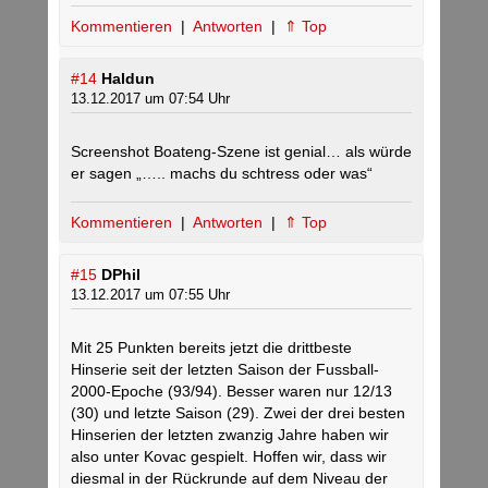
Kommentieren
|
Antworten
|
⇑ Top
#14
Haldun
13.12.2017 um 07:54 Uhr
Screenshot Boateng-Szene ist genial… als würde
er sagen „….. machs du schtress oder was“
Kommentieren
|
Antworten
|
⇑ Top
#15
DPhil
13.12.2017 um 07:55 Uhr
Mit 25 Punkten bereits jetzt die drittbeste
Hinserie seit der letzten Saison der Fussball-
2000-Epoche (93/94). Besser waren nur 12/13
(30) und letzte Saison (29). Zwei der drei besten
Hinserien der letzten zwanzig Jahre haben wir
also unter Kovac gespielt. Hoffen wir, dass wir
diesmal in der Rückrunde auf dem Niveau der