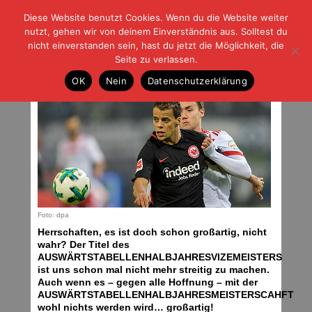
Diese Website benutzt Cookies. Wenn du die Website weiter
| | |
BLOG-G
Fußball und der Rest
nutzt, gehen wir von deinem Einverständnis aus. Solltest du
HOME
|
REGELN
|
IMPRESSUM
|
DATENSCHUTZ
nicht einverstanden sein, hast du jetzt die Möglichkeit, die
Seite zu verlassen.
Bäääm!
OK
Nein
Datenschutzerklärung
Mittwoch, 13.12.17 | 05:26 Uhr
Foto: dpa
Herrschaften, es ist doch schon großartig, nicht
wahr? Der Titel des
AUSWÄRTSTABELLENHALBJAHRESVIZEMEISTERS
ist uns schon mal nicht mehr streitig zu machen.
Auch wenn es – gegen alle Hoffnung – mit der
AUSWÄRTSTABELLENHALBJAHRESMEISTERSCAHFT
wohl nichts werden wird… großartig!