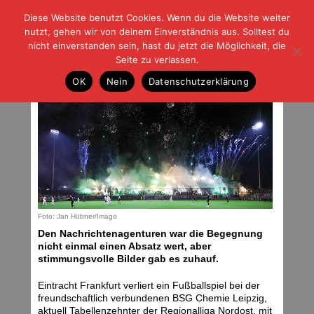
Diese Website benutzt Cookies. Wenn du die Website weiter
| | |
BLOG-G
Fußball und der Rest
nutzt, gehen wir von deinem Einverständnis aus. Solltest du
HOME
|
REGELN
|
IMPRESSUM
|
DATENSCHUTZ
nicht einverstanden sein, hast du jetzt die Möglichkeit, die
Seite zu verlassen.
„Bewährte Taktik“
OK
Nein
Datenschutzerklärung
Samstag, 14.10.23 | 05:00 Uhr
Foto: Jan Hübner/Imago
Den Nachrichtenagenturen war die Begegnung
nicht einmal einen Absatz wert, aber
stimmungsvolle Bilder gab es zuhauf.
Eintracht Frankfurt verliert ein Fußballspiel bei der
freundschaftlich verbundenen BSG Chemie Leipzig,
aktuell Tabellenzehnter der Regionalliga Nordost, mit