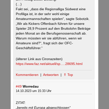
(…)
Fakt sei, „dass die Regionalliga Südwest eine
Profiliga ist, in der sehr wohl einige
Amateurmannschaften spielen“, sagte Sobotzik.
„Wir als Kickers Offenbach führen für unsere
Spieler 28,9 Prozent auf den Bruttolohn Beiträge
jeden Monat an die Berufsgenossenschaft ab.
Warum müssten wir sie abführen, wenn wir
Amateure sind?“, fragt sich der OFC-
Geschäftsführer.“
(älterer Link aus Cironazeiten)
https://www.faz.net/aktuell/sp.....28695.html
Kommentieren
|
Antworten
|
⇑ Top
#49
Worredau
14.10.2023 um 15:33 Uhr
ZITAT:
„bereits mit Europa abgeschlossen“