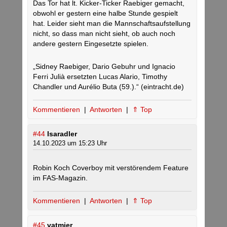
Das Tor hat lt. Kicker-Ticker Raebiger gemacht,
obwohl er gestern eine halbe Stunde gespielt
hat. Leider sieht man die Mannschaftsaufstellung
nicht, so dass man nicht sieht, ob auch noch
andere gestern Eingesetzte spielen.
„Sidney Raebiger, Dario Gebuhr und Ignacio
Ferri Julià ersetzten Lucas Alario, Timothy
Chandler und Aurélio Buta (59.).“ (eintracht.de)
Kommentieren
|
Antworten
|
⇑ Top
#44
Isaradler
14.10.2023 um 15:23 Uhr
Robin Koch Coverboy mit verstörendem Feature
im FAS-Magazin.
Kommentieren
|
Antworten
|
⇑ Top
#45
vatmier