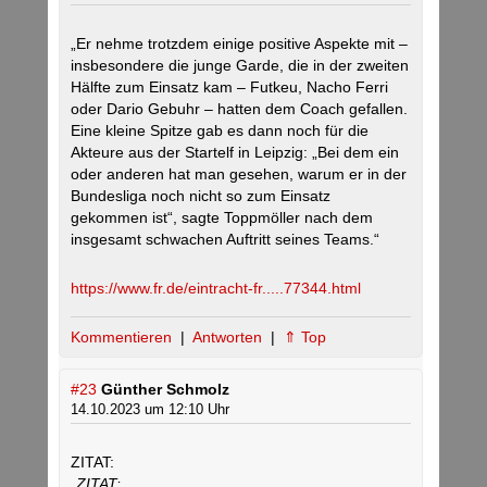
„Er nehme trotzdem einige positive Aspekte mit –
insbesondere die junge Garde, die in der zweiten
Hälfte zum Einsatz kam – Futkeu, Nacho Ferri
oder Dario Gebuhr – hatten dem Coach gefallen.
Eine kleine Spitze gab es dann noch für die
Akteure aus der Startelf in Leipzig: „Bei dem ein
oder anderen hat man gesehen, warum er in der
Bundesliga noch nicht so zum Einsatz
gekommen ist“, sagte Toppmöller nach dem
insgesamt schwachen Auftritt seines Teams.“
https://www.fr.de/eintracht-fr.....77344.html
Kommentieren
|
Antworten
|
⇑ Top
#23
Günther Schmolz
14.10.2023 um 12:10 Uhr
ZITAT:
„ZITAT: