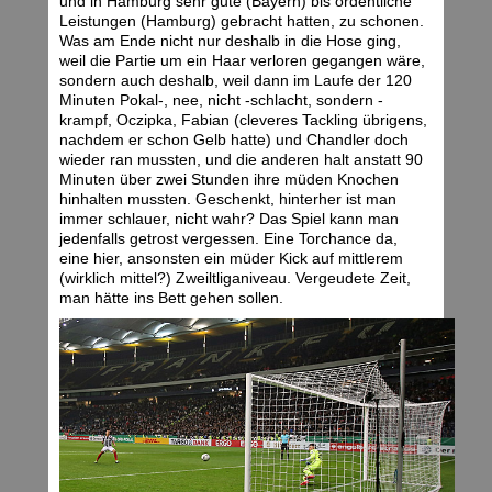
und in Hamburg sehr gute (Bayern) bis ordentliche
Leistungen (Hamburg) gebracht hatten, zu schonen.
Was am Ende nicht nur deshalb in die Hose ging,
weil die Partie um ein Haar verloren gegangen wäre,
sondern auch deshalb, weil dann im Laufe der 120
Minuten Pokal-, nee, nicht -schlacht, sondern -
krampf, Oczipka, Fabian (cleveres Tackling übrigens,
nachdem er schon Gelb hatte) und Chandler doch
wieder ran mussten, und die anderen halt anstatt 90
Minuten über zwei Stunden ihre müden Knochen
hinhalten mussten. Geschenkt, hinterher ist man
immer schlauer, nicht wahr? Das Spiel kann man
jedenfalls getrost vergessen. Eine Torchance da,
eine hier, ansonsten ein müder Kick auf mittlerem
(wirklich mittel?) Zweiltliganiveau. Vergeudete Zeit,
man hätte ins Bett gehen sollen.