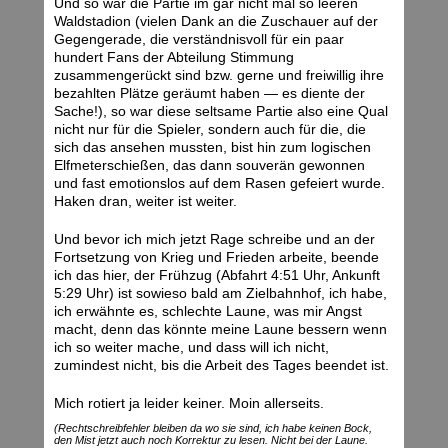
Und so war die Partie im gar nicht mal so leeren
Waldstadion (vielen Dank an die Zuschauer auf der
Gegengerade, die verständnisvoll für ein paar
hundert Fans der Abteilung Stimmung
zusammengerückt sind bzw. gerne und freiwillig ihre
bezahlten Plätze geräumt haben — es diente der
Sache!), so war diese seltsame Partie also eine Qual
nicht nur für die Spieler, sondern auch für die, die
sich das ansehen mussten, bist hin zum logischen
Elfmeterschießen, das dann souverän gewonnen
und fast emotionslos auf dem Rasen gefeiert wurde.
Haken dran, weiter ist weiter.
Und bevor ich mich jetzt Rage schreibe und an der
Fortsetzung von Krieg und Frieden arbeite, beende
ich das hier, der Frühzug (Abfahrt 4:51 Uhr, Ankunft
5:29 Uhr) ist sowieso bald am Zielbahnhof, ich habe,
ich erwähnte es, schlechte Laune, was mir Angst
macht, denn das könnte meine Laune bessern wenn
ich so weiter mache, und dass will ich nicht,
zumindest nicht, bis die Arbeit des Tages beendet ist.
Mich rotiert ja leider keiner. Moin allerseits.
(Rechtschreibfehler bleiben da wo sie sind, ich habe keinen Bock,
den Mist jetzt auch noch Korrektur zu lesen. Nicht bei der Laune.