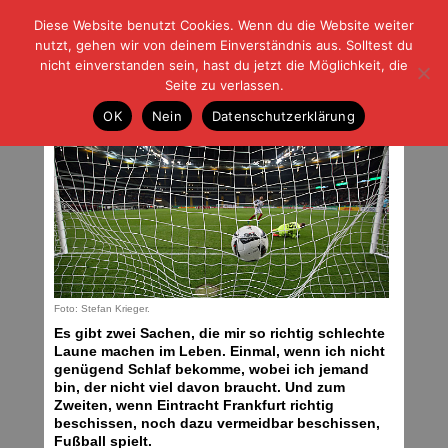
Diese Website benutzt Cookies. Wenn du die Website weiter
| | |
BLOG-G
Fußball und der Rest
nutzt, gehen wir von deinem Einverständnis aus. Solltest du
HOME
|
REGELN
|
IMPRESSUM
|
DATENSCHUTZ
nicht einverstanden sein, hast du jetzt die Möglichkeit, die
Seite zu verlassen.
Boah, ey!
OK
Nein
Datenschutzerklärung
Mittwoch, 26.10.16 | 06:04 Uhr
Foto: Stefan Krieger.
Es gibt zwei Sachen, die mir so richtig schlechte
Laune machen im Leben. Einmal, wenn ich nicht
genügend Schlaf bekomme, wobei ich jemand
bin, der nicht viel davon braucht. Und zum
Zweiten, wenn Eintracht Frankfurt richtig
beschissen, noch dazu vermeidbar beschissen,
Fußball spielt.