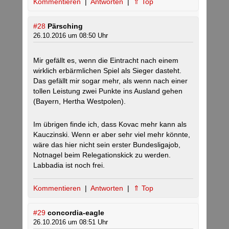
Kommentieren
|
Antworten
|
⇑ Top
#28
Pärsching
26.10.2016 um 08:50 Uhr
Mir gefällt es, wenn die Eintracht nach einem
wirklich erbärmlichen Spiel als Sieger dasteht.
Das gefällt mir sogar mehr, als wenn nach einer
tollen Leistung zwei Punkte ins Ausland gehen
(Bayern, Hertha Westpolen).
Im übrigen finde ich, dass Kovac mehr kann als
Kauczinski. Wenn er aber sehr viel mehr könnte,
wäre das hier nicht sein erster Bundesligajob,
Notnagel beim Relegationskick zu werden.
Labbadia ist noch frei.
Kommentieren
|
Antworten
|
⇑ Top
#29
concordia-eagle
26.10.2016 um 08:51 Uhr