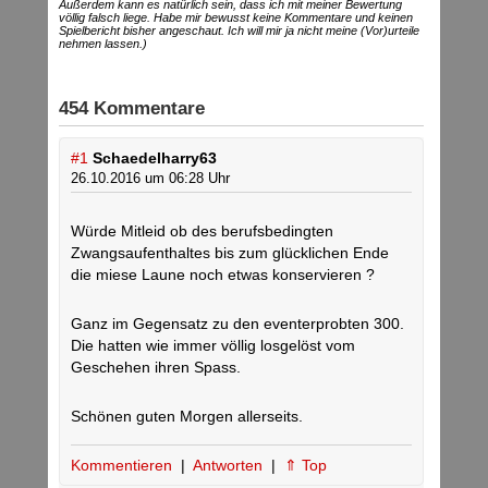
Außerdem kann es natürlich sein, dass ich mit meiner Bewertung
völlig falsch liege. Habe mir bewusst keine Kommentare und keinen
Spielbericht bisher angeschaut. Ich will mir ja nicht meine (Vor)urteile
nehmen lassen.)
454 Kommentare
#1
Schaedelharry63
26.10.2016 um 06:28 Uhr
Würde Mitleid ob des berufsbedingten
Zwangsaufenthaltes bis zum glücklichen Ende
die miese Laune noch etwas konservieren ?
Ganz im Gegensatz zu den eventerprobten 300.
Die hatten wie immer völlig losgelöst vom
Geschehen ihren Spass.
Schönen guten Morgen allerseits.
Kommentieren
|
Antworten
|
⇑ Top