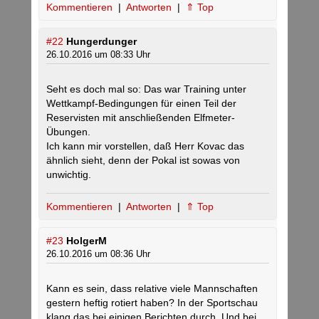
Kommentieren
|
Antworten
|
⇑ Top
#22
Hungerdunger
26.10.2016 um 08:33 Uhr
Seht es doch mal so: Das war Training unter
Wettkampf-Bedingungen für einen Teil der
Reservisten mit anschließenden Elfmeter-
Übungen.
Ich kann mir vorstellen, daß Herr Kovac das
ähnlich sieht, denn der Pokal ist sowas von
unwichtig.
Kommentieren
|
Antworten
|
⇑ Top
#23
HolgerM
26.10.2016 um 08:36 Uhr
Kann es sein, dass relative viele Mannschaften
gestern heftig rotiert haben? In der Sportschau
klang das bei einigen Berichten durch. Und bei