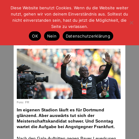
Diese Website benutzt Cookies. Wenn du die Website weiter
| | |
BLOG-G
Fußball und der Rest
nutzt, gehen wir von deinem Einverständnis aus. Solltest du
HOME
|
REGELN
|
IMPRESSUM
|
DATENSCHUTZ
nicht einverstanden sein, hast du jetzt die Möglichkeit, die
Seite zu verlassen.
BVB mit fünf sieglosen Spielen am
OK
Nein
Datenschutzerklärung
Main
Samstag, 21.09.19 | 19:12 Uhr
Foto: FR
Im eigenen Stadion läuft es für Dortmund
glänzend. Aber auswärts tut sich der
Meisterschaftskandidat schwer. Und Sonntag
wartet die Aufgabe bei Angstgegner Frankfurt.
Nach den Gala-Auftritten gegen Bayer Leverkusen