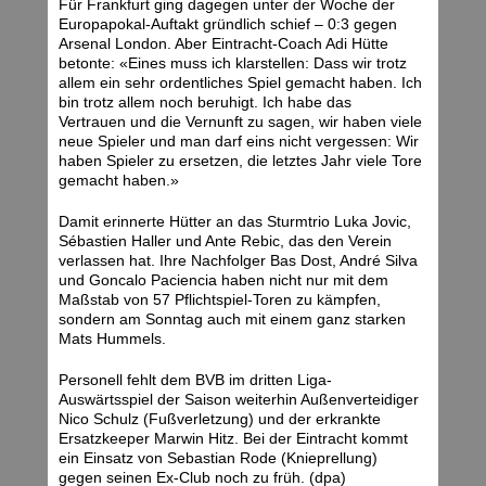
Für Frankfurt ging dagegen unter der Woche der
Europapokal-Auftakt gründlich schief – 0:3 gegen
Arsenal London. Aber Eintracht-Coach Adi Hütte
betonte: «Eines muss ich klarstellen: Dass wir trotz
allem ein sehr ordentliches Spiel gemacht haben. Ich
bin trotz allem noch beruhigt. Ich habe das
Vertrauen und die Vernunft zu sagen, wir haben viele
neue Spieler und man darf eins nicht vergessen: Wir
haben Spieler zu ersetzen, die letztes Jahr viele Tore
gemacht haben.»
Damit erinnerte Hütter an das Sturmtrio Luka Jovic,
Sébastien Haller und Ante Rebic, das den Verein
verlassen hat. Ihre Nachfolger Bas Dost, André Silva
und Goncalo Paciencia haben nicht nur mit dem
Maßstab von 57 Pflichtspiel-Toren zu kämpfen,
sondern am Sonntag auch mit einem ganz starken
Mats Hummels.
Personell fehlt dem BVB im dritten Liga-
Auswärtsspiel der Saison weiterhin Außenverteidiger
Nico Schulz (Fußverletzung) und der erkrankte
Ersatzkeeper Marwin Hitz. Bei der Eintracht kommt
ein Einsatz von Sebastian Rode (Knieprellung)
gegen seinen Ex-Club noch zu früh. (dpa)