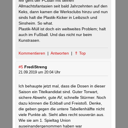
Mir geht der FCBäh mit seinen
Allmachtsfantasien seit bald Jahrzehnten auf den
Keks, dann kamen die Werksclubs hinzu und nun
sinds halt die Plastik-Kicker in Leibzsch und
Sinsheim. So what.
Plastik-Müll ist doch ein weltweites Problem; halt
auch im Fußball. Und das nicht nur beim
Kunstrasen.
Kommentieren
|
Antworten
|
⇑ Top
#5
FrediStreng
21.09.2019 um 20:04 Uhr
Ich behaupte jetzt mal, dass die Dosen in dieser
Saison ein Titelkandidat sind. Guter Torwart,
sichere Abwehr, gute AV, schnelle Stürmer. Noch
dazu können die Eckball und Freistoß. Denke,
die geben gegen die untere Tabellenhälfte nicht
viele Punkte ab. Sieht alles recht souverän aus.
Wie sie am 1. Spieltag Union
auseinandergenommen haben war