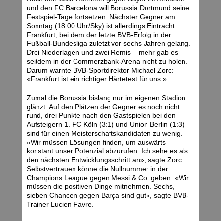
und den FC Barcelona will Borussia Dortmund seine
Festspiel-Tage fortsetzen. Nächster Gegner am
Sonntag (18.00 Uhr/Sky) ist allerdings Eintracht
Frankfurt, bei dem der letzte BVB-Erfolg in der
Fußball-Bundesliga zuletzt vor sechs Jahren gelang.
Drei Niederlagen und zwei Remis – mehr gab es
seitdem in der Commerzbank-Arena nicht zu holen.
Darum warnte BVB-Sportdirektor Michael Zorc:
«Frankfurt ist ein richtiger Härtetest für uns.»
Zumal die Borussia bislang nur im eigenen Stadion
glänzt. Auf den Plätzen der Gegner es noch nicht
rund, drei Punkte nach den Gastspielen bei den
Aufsteigern 1. FC Köln (3:1) und Union Berlin (1:3)
sind für einen Meisterschaftskandidaten zu wenig.
«Wir müssen Lösungen finden, um auswärts
konstant unser Potenzial abzurufen. Ich sehe es als
den nächsten Entwicklungsschritt an», sagte Zorc.
Selbstvertrauen könne die Nullnummer in der
Champions League gegen Messi & Co. geben. «Wir
müssen die positiven Dinge mitnehmen. Sechs,
sieben Chancen gegen Barça sind gut», sagte BVB-
Trainer Lucien Favre.