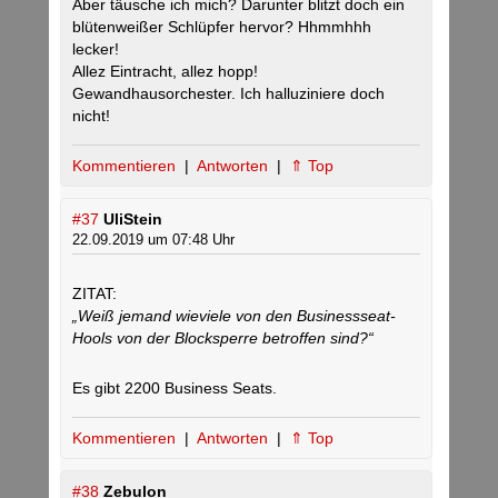
Aber täusche ich mich? Darunter blitzt doch ein
blütenweißer Schlüpfer hervor? Hhmmhhh
lecker!
Allez Eintracht, allez hopp!
Gewandhausorchester. Ich halluziniere doch
nicht!
Kommentieren
|
Antworten
|
⇑ Top
#37
UliStein
22.09.2019 um 07:48 Uhr
ZITAT:
„Weiß jemand wieviele von den Businessseat-
Hools von der Blocksperre betroffen sind?“
Es gibt 2200 Business Seats.
Kommentieren
|
Antworten
|
⇑ Top
#38
Zebulon