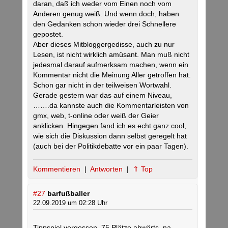
daran, daß ich weder vom Einen noch vom
Anderen genug weiß. Und wenn doch, haben
den Gedanken schon wieder drei Schnellere
gepostet.
Aber dieses Mitbloggergedisse, auch zu nur
Lesen, ist nicht wirklich amüsant. Man muß nicht
jedesmal darauf aufmerksam machen, wenn ein
Kommentar nicht die Meinung Aller getroffen hat.
Schon gar nicht in der teilweisen Wortwahl.
Gerade gestern war das auf einem Niveau,
…….da kannste auch die Kommentarleisten von
gmx, web, t-online oder weiß der Geier
anklicken. Hingegen fand ich es echt ganz cool,
wie sich die Diskussion dann selbst geregelt hat
(auch bei der Politikdebatte vor ein paar Tagen).
Kommentieren
|
Antworten
|
⇑ Top
#27
barfußballer
22.09.2019 um 02:28 Uhr
Tippspiel vergessen, 75 Plätze abwärts, na