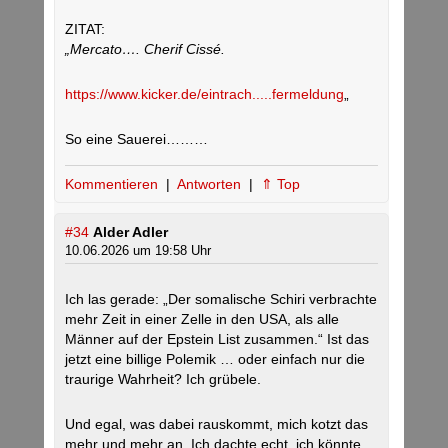
ZITAT:
„Mercato…. Cherif Cissé.
https://www.kicker.de/eintrach.....fermeldung
„
So eine Sauerei………
Kommentieren
|
Antworten
|
⇑ Top
#34
Alder Adler
10.06.2026 um 19:58 Uhr
Ich las gerade: „Der somalische Schiri verbrachte
mehr Zeit in einer Zelle in den USA, als alle
Männer auf der Epstein List zusammen.“ Ist das
jetzt eine billige Polemik … oder einfach nur die
traurige Wahrheit? Ich grübele.
Und egal, was dabei rauskommt, mich kotzt das
mehr und mehr an. Ich dachte echt, ich könnte