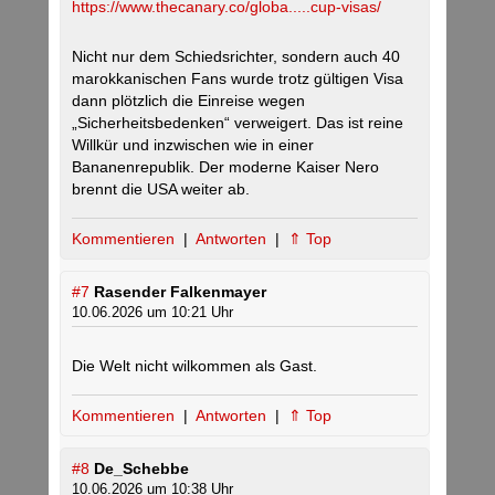
https://www.thecanary.co/globa.....cup-visas/
Nicht nur dem Schiedsrichter, sondern auch 40
marokkanischen Fans wurde trotz gültigen Visa
dann plötzlich die Einreise wegen
„Sicherheitsbedenken“ verweigert. Das ist reine
Willkür und inzwischen wie in einer
Bananenrepublik. Der moderne Kaiser Nero
brennt die USA weiter ab.
Kommentieren
|
Antworten
|
⇑ Top
#7
Rasender Falkenmayer
10.06.2026 um 10:21 Uhr
Die Welt nicht wilkommen als Gast.
Kommentieren
|
Antworten
|
⇑ Top
#8
De_Schebbe
10.06.2026 um 10:38 Uhr