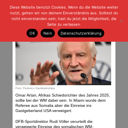
Diese Website benutzt Cookies. Wenn du die Website weiter
| | |
BLOG-G
Fußball und der Rest
nutzt, gehen wir von deinem Einverständnis aus. Solltest du
HOME
|
REGELN
|
IMPRESSUM
|
DATENSCHUTZ
nicht einverstanden sein, hast du jetzt die Möglichkeit, die
Seite zu verlassen.
„Das ist nicht schön“
OK
Nein
Datenschutzerklärung
Mittwoch, 10.06.26 | 05:00 Uhr
Foto: Federico Gambarini/dpa
Omar Artan, Afrikas Schiedsrichter des Jahres 2025,
sollte bei der WM dabei sein. In Miami wurde dem
Referee aus Somalia aber die Einreise ins
Gastgeberland USA verweigert.
DFB-Sportdirektor Rudi Völler verurteilt die
verweigerte Einreise des somalischen WM-