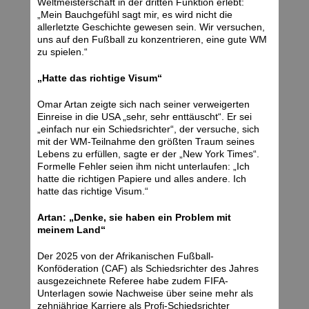
Weltmeisterschaft in der dritten Funktion erlebt:
„Mein Bauchgefühl sagt mir, es wird nicht die
allerletzte Geschichte gewesen sein. Wir versuchen,
uns auf den Fußball zu konzentrieren, eine gute WM
zu spielen.“
„Hatte das richtige Visum“
Omar Artan zeigte sich nach seiner verweigerten
Einreise in die USA „sehr, sehr enttäuscht“. Er sei
„einfach nur ein Schiedsrichter“, der versuche, sich
mit der WM-Teilnahme den größten Traum seines
Lebens zu erfüllen, sagte er der „New York Times“.
Formelle Fehler seien ihm nicht unterlaufen: „Ich
hatte die richtigen Papiere und alles andere. Ich
hatte das richtige Visum.“
Artan: „Denke, sie haben ein Problem mit
meinem Land“
Der 2025 von der Afrikanischen Fußball-
Konföderation (CAF) als Schiedsrichter des Jahres
ausgezeichnete Referee habe zudem FIFA-
Unterlagen sowie Nachweise über seine mehr als
zehnjährige Karriere als Profi-Schiedsrichter