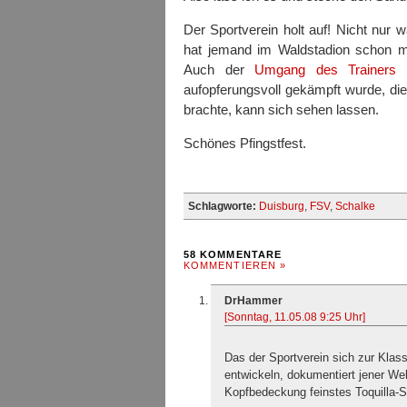
Der Sportverein holt auf! Nicht nur
hat jemand im Waldstadion schon 
Auch der
Umgang des Trainers m
aufopferungsvoll gekämpft wurde, d
brachte, kann sich sehen lassen.
Schönes Pfingstfest.
Schlagworte:
Duisburg
,
FSV
,
Schalke
58 KOMMENTARE
KOMMENTIEREN »
DrHammer
[Sonntag, 11.05.08 9:25 Uhr]
Das der Sportverein sich zur Klass
entwickeln, dokumentiert jener W
Kopfbedeckung feinstes Toquilla-S