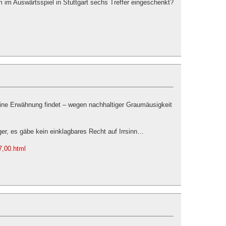
im Auswärtsspiel in Stuttgart sechs Treffer eingeschenkt?
ne Erwähnung findet – wegen nachhaltiger Graumäusigkeit
ger, es gäbe kein einklagbares Recht auf Irrsinn…
97,00.html