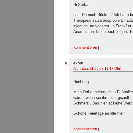
Hi Stefan,
hast Du noch Rücken? Ich hatte la
Therapieansätze ausprobiert: nada
injection, no voltaren. In Frankfu
Anarchisten, breitet sich in ganz 
Kommentieren
|
ekrott
[Sonntag, 11.05.08 11:47 Uhr]
Nachtrag:
Mein Ortho meinte, dass Fußballer 
wären, wenn sie ihn nicht gezielt t
Schmerz“. Das hier ist keine Werbu
Schöne Feiertage an alle hier!
Kommentieren
|