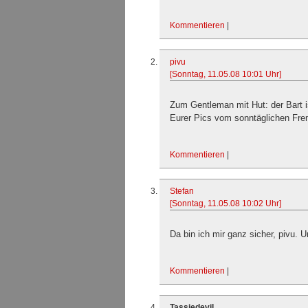
Kommentieren
|
pivu
[Sonntag, 11.05.08 10:01 Uhr]
Zum Gentleman mit Hut: der Bart is
Eurer Pics vom sonntäglichen Fre
Kommentieren
|
Stefan
[Sonntag, 11.05.08 10:02 Uhr]
Da bin ich mir ganz sicher, pivu. U
Kommentieren
|
Tassiedevil