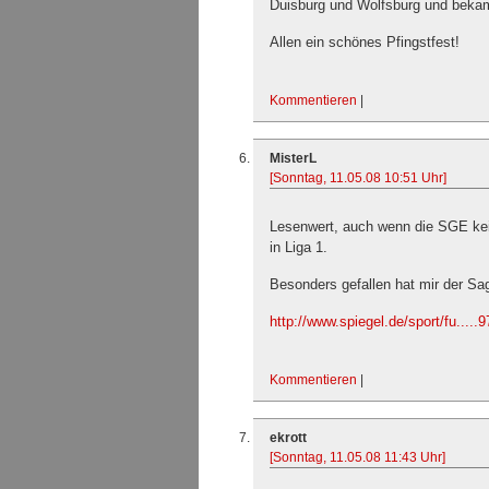
Duisburg und Wolfsburg und bekam 
Allen ein schönes Pfingstfest!
Kommentieren
|
MisterL
[Sonntag, 11.05.08 10:51 Uhr]
Lesenwert, auch wenn die SGE kei
in Liga 1.
Besonders gefallen hat mir der Sa
http://www.spiegel.de/sport/fu.....
Kommentieren
|
ekrott
[Sonntag, 11.05.08 11:43 Uhr]