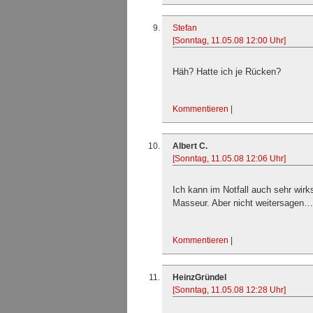
Stefan
[Sonntag, 11.05.08 12:00 Uhr]
Häh? Hatte ich je Rücken?
Kommentieren
|
Albert C.
[Sonntag, 11.05.08 12:06 Uhr]
Ich kann im Notfall auch sehr wir
Masseur. Aber nicht weitersagen…;
Kommentieren
|
HeinzGründel
[Sonntag, 11.05.08 12:28 Uhr]