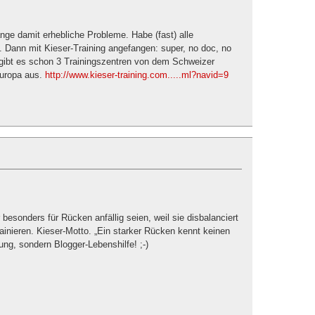
nge damit erhebliche Probleme. Habe (fast) alle
. Dann mit Kieser-Training angefangen: super, no doc, no
rt gibt es schon 3 Trainingszentren von dem Schweizer
Europa aus.
http://www.kieser-training.com.....ml?navid=9
besonders für Rücken anfällig seien, weil sie disbalanciert
rainieren. Kieser-Motto. „Ein starker Rücken kennt keinen
ng, sondern Blogger-Lebenshilfe! ;-)