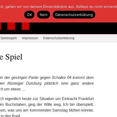
, gehen wir von deinem Einverständnis aus. Solltest du nicht einverstan
OK
Nein
Datenschutzerklärung
Spielregeln
Impressum
Datenschutzerklärung
e Spiel
 in der gestrigen Partie gegen Schalke 04 kommt dem
n Absteiger Duisburg plötzlich eine ganz andere
noch um etwas …
ch eigentlich heute zur Situation um Eintracht Frankfurt
im Buchstaben, ging der Wille weg. Ich bin überspielt.
eisen, was uns am kommenden Samstag blühen könnte.
 in den Kopf.