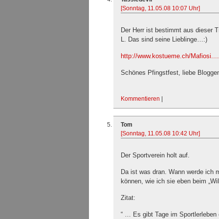
[Sonntag, 11.05.08 10:07 Uhr]
Der Herr ist bestimmt aus dieser 
L. Das sind seine Lieblinge…:)
http://www.kostueme.ch/Mafiosi....
Schönes Pfingstfest, liebe Blogge
Kommentieren
|
Tom
[Sonntag, 11.05.08 10:42 Uhr]
Der Sportverein holt auf.
Da ist was dran. Wann werde ich 
können, wie ich sie eben beim „Wi
Zitat:
“ … Es gibt Tage im Sportlerleben d