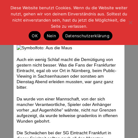
Diese Website benutzt Cookies. Wenn du die Website weiter
| | |
BLOG-G
Fußball und der Rest
nutzt, gehen wir von deinem Einverständnis aus. Solltest du
HOME
|
REGELN
|
IMPRESSUM
|
DATENSCHUTZ
nicht einverstanden sein, hast du jetzt die Möglichkeit, die
Seite zu verlassen.
Der Tag danach
OK
Nein
Datenschutzerklärung
Mittwoch, 18.04.07 | 04:30 Uhr
Auch ein wenig Schlaf macht die Demütigung von
gestern nicht besser. Was die Fans der Frankfurter
Eintracht, egal ob vor Ort in Nürnberg, beim Public-
Viewing in Sachsenhausen oder sonstwo am
Dienstag Abend erleiden mussten, war ganz ganz
bitter.
Da wurde von einer Mannschaft, von der sich
mancher Verantwortliche, Spieler oder Anhänger
vorher „auf Augenhöhe“ wähnte, nicht nur Grenzen
aufgezeigt, da wurde teilweise gnadenlos in offenen
Wunden gebohrt.
Die Schwächen bei der SG Eintracht Frankfurt in