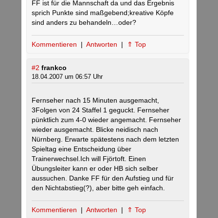
FF ist für die Mannschaft da und das Ergebnis
sprich Punkte sind maßgebend;kreative Köpfe
sind anders zu behandeln…oder?
Kommentieren
|
Antworten
|
⇑ Top
#2
frankco
18.04.2007 um 06:57 Uhr
Fernseher nach 15 Minuten ausgemacht,
3Folgen von 24 Staffel 1 geguckt. Fernseher
pünktlich zum 4-0 wieder angemacht. Fernseher
wieder ausgemacht. Blicke neidisch nach
Nürnberg. Erwarte spätestens nach dem letzten
Spieltag eine Entscheidung über
Trainerwechsel.Ich will Fjörtoft. Einen
Übungsleiter kann er oder HB sich selber
aussuchen. Danke FF für den Aufstieg und für
den Nichtabstieg(?), aber bitte geh einfach.
Kommentieren
|
Antworten
|
⇑ Top