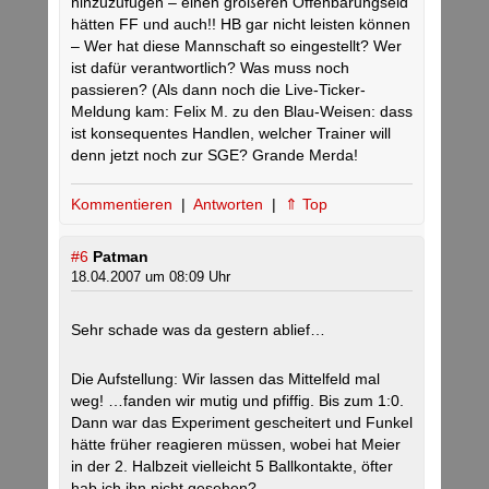
hinzuzufügen – einen größeren Offenbarungseid
hätten FF und auch!! HB gar nicht leisten können
– Wer hat diese Mannschaft so eingestellt? Wer
ist dafür verantwortlich? Was muss noch
passieren? (Als dann noch die Live-Ticker-
Meldung kam: Felix M. zu den Blau-Weisen: dass
ist konsequentes Handlen, welcher Trainer will
denn jetzt noch zur SGE? Grande Merda!
Kommentieren
|
Antworten
|
⇑ Top
#6
Patman
18.04.2007 um 08:09 Uhr
Sehr schade was da gestern ablief…
Die Aufstellung: Wir lassen das Mittelfeld mal
weg! …fanden wir mutig und pfiffig. Bis zum 1:0.
Dann war das Experiment gescheitert und Funkel
hätte früher reagieren müssen, wobei hat Meier
in der 2. Halbzeit vielleicht 5 Ballkontakte, öfter
hab ich ihn nicht gesehen?