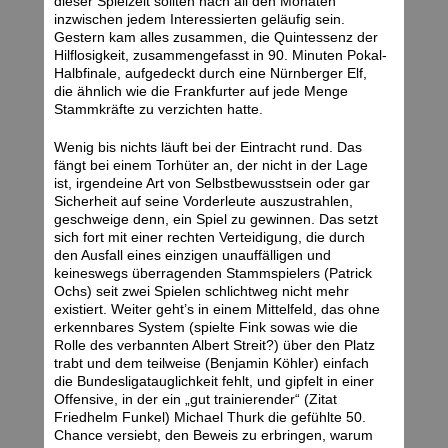
dieser Spielzeit sollten nach all den Monaten
inzwischen jedem Interessierten geläufig sein.
Gestern kam alles zusammen, die Quintessenz der
Hilflosigkeit, zusammengefasst in 90. Minuten Pokal-
Halbfinale, aufgedeckt durch eine Nürnberger Elf,
die ähnlich wie die Frankfurter auf jede Menge
Stammkräfte zu verzichten hatte.
Wenig bis nichts läuft bei der Eintracht rund. Das
fängt bei einem Torhüter an, der nicht in der Lage
ist, irgendeine Art von Selbstbewusstsein oder gar
Sicherheit auf seine Vorderleute auszustrahlen,
geschweige denn, ein Spiel zu gewinnen. Das setzt
sich fort mit einer rechten Verteidigung, die durch
den Ausfall eines einzigen unauffälligen und
keineswegs überragenden Stammspielers (Patrick
Ochs) seit zwei Spielen schlichtweg nicht mehr
existiert. Weiter geht’s in einem Mittelfeld, das ohne
erkennbares System (spielte Fink sowas wie die
Rolle des verbannten Albert Streit?) über den Platz
trabt und dem teilweise (Benjamin Köhler) einfach
die Bundesligatauglichkeit fehlt, und gipfelt in einer
Offensive, in der ein „gut trainierender“ (Zitat
Friedhelm Funkel) Michael Thurk die gefühlte 50.
Chance versiebt, den Beweis zu erbringen, warum