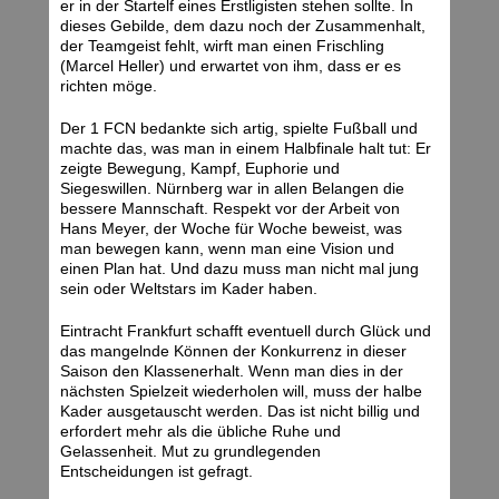
er in der Startelf eines Erstligisten stehen sollte. In
dieses Gebilde, dem dazu noch der Zusammenhalt,
der Teamgeist fehlt, wirft man einen Frischling
(Marcel Heller) und erwartet von ihm, dass er es
richten möge.
Der 1 FCN bedankte sich artig, spielte Fußball und
machte das, was man in einem Halbfinale halt tut: Er
zeigte Bewegung, Kampf, Euphorie und
Siegeswillen. Nürnberg war in allen Belangen die
bessere Mannschaft. Respekt vor der Arbeit von
Hans Meyer, der Woche für Woche beweist, was
man bewegen kann, wenn man eine Vision und
einen Plan hat. Und dazu muss man nicht mal jung
sein oder Weltstars im Kader haben.
Eintracht Frankfurt schafft eventuell durch Glück und
das mangelnde Können der Konkurrenz in dieser
Saison den Klassenerhalt. Wenn man dies in der
nächsten Spielzeit wiederholen will, muss der halbe
Kader ausgetauscht werden. Das ist nicht billig und
erfordert mehr als die übliche Ruhe und
Gelassenheit. Mut zu grundlegenden
Entscheidungen ist gefragt.