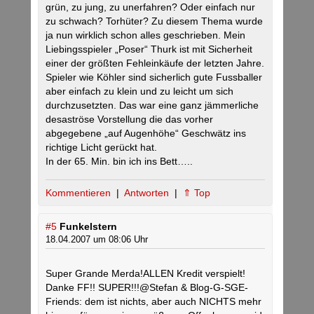
grün, zu jung, zu unerfahren? Oder einfach nur
zu schwach? Torhüter? Zu diesem Thema wurde
ja nun wirklich schon alles geschrieben. Mein
Liebingsspieler „Poser“ Thurk ist mit Sicherheit
einer der größten Fehleinkäufe der letzten Jahre.
Spieler wie Köhler sind sicherlich gute Fussballer
aber einfach zu klein und zu leicht um sich
durchzusetzten. Das war eine ganz jämmerliche
desaströse Vorstellung die das vorher
abgegebene „auf Augenhöhe“ Geschwätz ins
richtige Licht gerückt hat.
In der 65. Min. bin ich ins Bett…..
Kommentieren
|
Antworten
|
⇑ Top
#5
Funkelstern
18.04.2007 um 08:06 Uhr
Super Grande Merda!ALLEN Kredit verspielt!
Danke FF!! SUPER!!!@Stefan & Blog-G-SGE-
Friends: dem ist nichts, aber auch NICHTS mehr