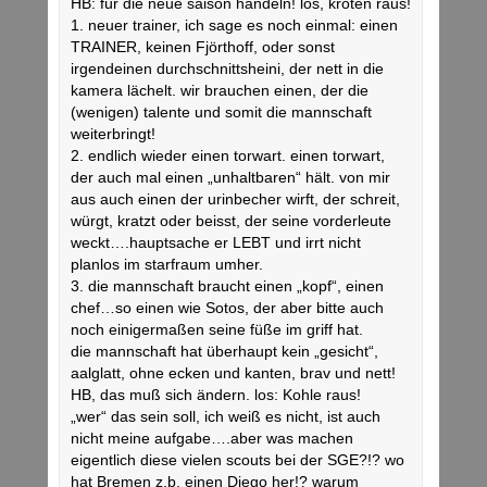
HB: für die neue saison handeln! los, kröten raus!
1. neuer trainer, ich sage es noch einmal: einen
TRAINER, keinen Fjörthoff, oder sonst
irgendeinen durchschnittsheini, der nett in die
kamera lächelt. wir brauchen einen, der die
(wenigen) talente und somit die mannschaft
weiterbringt!
2. endlich wieder einen torwart. einen torwart,
der auch mal einen „unhaltbaren“ hält. von mir
aus auch einen der urinbecher wirft, der schreit,
würgt, kratzt oder beisst, der seine vorderleute
weckt….hauptsache er LEBT und irrt nicht
planlos im starfraum umher.
3. die mannschaft braucht einen „kopf“, einen
chef…so einen wie Sotos, der aber bitte auch
noch einigermaßen seine füße im griff hat.
die mannschaft hat überhaupt kein „gesicht“,
aalglatt, ohne ecken und kanten, brav und nett!
HB, das muß sich ändern. los: Kohle raus!
„wer“ das sein soll, ich weiß es nicht, ist auch
nicht meine aufgabe….aber was machen
eigentlich diese vielen scouts bei der SGE?!? wo
hat Bremen z.b. einen Diego her!? warum