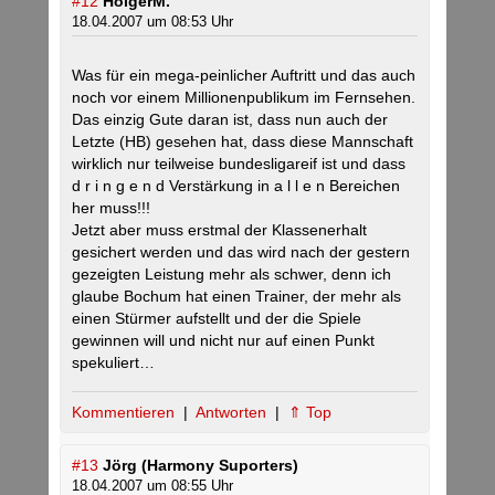
#12
HolgerM.
18.04.2007 um 08:53 Uhr
Was für ein mega-peinlicher Auftritt und das auch
noch vor einem Millionenpublikum im Fernsehen.
Das einzig Gute daran ist, dass nun auch der
Letzte (HB) gesehen hat, dass diese Mannschaft
wirklich nur teilweise bundesligareif ist und dass
d r i n g e n d Verstärkung in a l l e n Bereichen
her muss!!!
Jetzt aber muss erstmal der Klassenerhalt
gesichert werden und das wird nach der gestern
gezeigten Leistung mehr als schwer, denn ich
glaube Bochum hat einen Trainer, der mehr als
einen Stürmer aufstellt und der die Spiele
gewinnen will und nicht nur auf einen Punkt
spekuliert…
Kommentieren
|
Antworten
|
⇑ Top
#13
Jörg (Harmony Suporters)
18.04.2007 um 08:55 Uhr