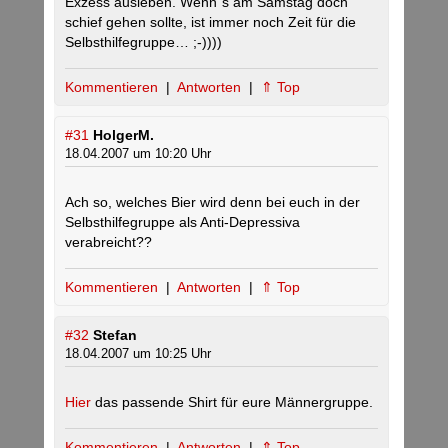
Exzess ausleben. Wenn`s am Samstag doch
schief gehen sollte, ist immer noch Zeit für die
Selbsthilfegruppe… ;-))))
Kommentieren
|
Antworten
|
⇑ Top
#31
HolgerM.
18.04.2007 um 10:20 Uhr
Ach so, welches Bier wird denn bei euch in der
Selbsthilfegruppe als Anti-Depressiva
verabreicht??
Kommentieren
|
Antworten
|
⇑ Top
#32
Stefan
18.04.2007 um 10:25 Uhr
Hier
das passende Shirt für eure Männergruppe.
Kommentieren
|
Antworten
|
⇑ Top