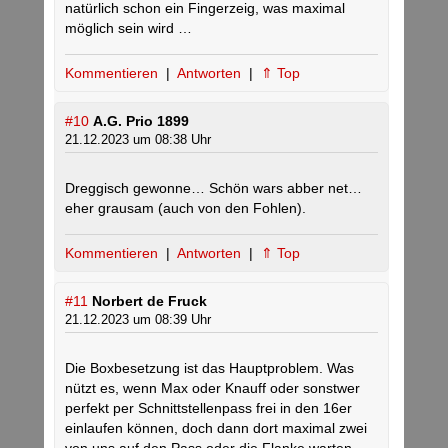
natürlich schon ein Fingerzeig, was maximal
möglich sein wird …
Kommentieren
|
Antworten
|
⇑ Top
#10
A.G. Prio 1899
21.12.2023 um 08:38 Uhr
Dreggisch gewonne… Schön wars abber net…
eher grausam (auch von den Fohlen).
Kommentieren
|
Antworten
|
⇑ Top
#11
Norbert de Fruck
21.12.2023 um 08:39 Uhr
Die Boxbesetzung ist das Hauptproblem. Was
nützt es, wenn Max oder Knauff oder sonstwer
perfekt per Schnittstellenpass frei in den 16er
einlaufen können, doch dann dort maximal zwei