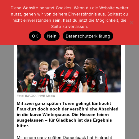
Diese Website benutzt Cookies. Wenn du die Website weiter
| | |
BLOG-G
Fußball und der Rest
nutzt, gehen wir von deinem Einverständnis aus. Solltest du
HOME
|
REGELN
|
IMPRESSUM
|
DATENSCHUTZ
nicht einverstanden sein, hast du jetzt die Möglichkeit, die
Seite zu verlassen.
Drangeblieben
OK
Nein
Datenschutzerklärung
Donnerstag, 21.12.23 | 04:00 Uhr
Foto: IMAGO / HMB-Media
Mit zwei ganz späten Toren gelingt Eintracht
Frankfurt doch noch der versöhnliche Abschied
in die kurze Winterpause. Die Hessen feiern
ausgelassen – für Gladbach ist das Ergebnis
bitter.
Mit einem ganz späten Doppelpack hat Eintracht