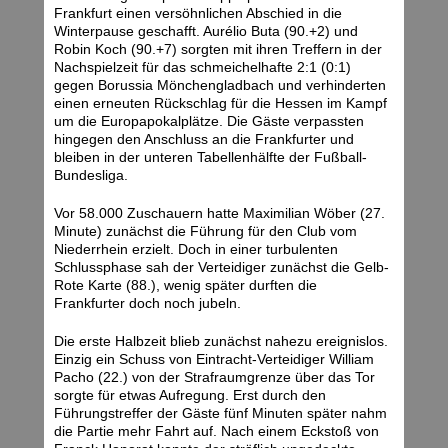
Frankfurt einen versöhnlichen Abschied in die
Winterpause geschafft. Aurélio Buta (90.+2) und
Robin Koch (90.+7) sorgten mit ihren Treffern in der
Nachspielzeit für das schmeichelhafte 2:1 (0:1)
gegen Borussia Mönchengladbach und verhinderten
einen erneuten Rückschlag für die Hessen im Kampf
um die Europapokalplätze. Die Gäste verpassten
hingegen den Anschluss an die Frankfurter und
bleiben in der unteren Tabellenhälfte der Fußball-
Bundesliga.
Vor 58.000 Zuschauern hatte Maximilian Wöber (27.
Minute) zunächst die Führung für den Club vom
Niederrhein erzielt. Doch in einer turbulenten
Schlussphase sah der Verteidiger zunächst die Gelb-
Rote Karte (88.), wenig später durften die
Frankfurter doch noch jubeln.
Die erste Halbzeit blieb zunächst nahezu ereignislos.
Einzig ein Schuss von Eintracht-Verteidiger William
Pacho (22.) von der Strafraumgrenze über das Tor
sorgte für etwas Aufregung. Erst durch den
Führungstreffer der Gäste fünf Minuten später nahm
die Partie mehr Fahrt auf. Nach einem Eckstoß von