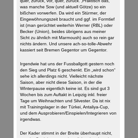
quer, zürück, vor, quer, zurück. ‚Praktisch das,
was manche Sow (und aktuell Götze) so ein
bißchen vorwerfen. Da wird ein Stürmer, der
Eingewöhnungszeit braucht und ggf. im Formtief
ist (man gerüchtet weiterhin Werner (RBL) oder
Becker (Union), beides übrigens aus meiner
Sicht zu ähnlich mit Marmoush) auch so rein gar
nichts ändern. Und unsere ach-so-tolle-Abwehr
kassiert seit Bremen Gegentor um Gegentor.
Irgendwie hat uns der Fussballgott gestern noch
den Sieg und Platz 6 geschenkt. Ein „wird schon“
sehe ich allerdings nicht. Vielleicht nächste
Saison, aber nicht diese Saison, in der die
WInterpause eigentlich keine ist. Es sind gut 3
Wochen bis zum Auftakt in Leipzig inkl. freier
Tage um Weihnachten und Silvester. Da ist nix
mit Trainingslager in der Türkei, Antaliya-Cup,
und dem Ausprobieren/Einspielen/Integrieren von
irgendwas.
Der Kader stimmt in der Breite überhaupt nicht,