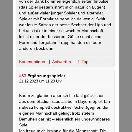
von der Bank kommen eigentlich selten Impulse
(das Spiel gestern straft mich natürlich Lügen)
und außer vieler junger Spieler und älternder
Spieler mit Formkrise sehe ich da wenig. Skhiri
war letzte Saison der beste Sechser der Liga und
bei uns ist er in einer schwachen Mannschaft
leicht einer der besseren. Götze sucht seine
Form und Torgefahr. Trapp hat den ein oder
anderen Bock drin.
Kommentieren
|
Antworten
|
⇑ Top
#33
Ergänzungsspieler
21.12.2023 um 11:28 Uhr
Kaum zu glauben aber ich bin fast glücklicher
aus dem Stadion raus als beim Bayern Spiel. Ein
nahezu komplett destruktiver Scheißgegner, der
eigenen Mannschaft gelingt trotz stetem
Bemühen gar nix – eigentlich ein ungewinnbares
Spiel.
Ich freue mich irrsinnig für die Mannschaft. Die