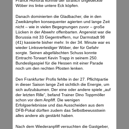
Franck Honorat konnte der sträflich ungedeckte
Wöber ins linke untere Eck köpfen.
Danach dominierten die Gladbacher, die in den
Zweikämpfen konsequenter agierten und lange Zeit
nicht – wie in vielen Begegnungen zuvor – große
Lücken in der Abwehr offenbarten. Angereist war die
Borussia mit 33 Gegentreffern, nur Darmstadt 98
(41) kassierte bisher mehr. In der 34. Minute war es
wieder Linksverteidiger Wöber, der für Gefahr
sorgte. Seinen abgefälschten Schuss konnte
Eintracht-Torwart Kevin Trapp in seinem 250.
Bundesligaspiel für die Hessen mit einer Parade
noch um den rechten Pfosten lenken.
Den Frankfurter Profis fehlte in der 27. Pflichtpartie
in dieser Saison lange Zeit sichtlich die Energie, um
sich aufzubäumen. Der eine oder andere spiele „auf
der letzten Rille“, befand Trainer Dino Toppmöller
schon vor dem Anpfiff. Die wenigen
Erfolgserlebnisse und das Ausscheiden aus dem
DFB-Pokal dürften zudem das Selbstbewusstsein
alles andere als gestärkt haben.
Nach dem Wiederanpfiff versuchten die Gastgeber,