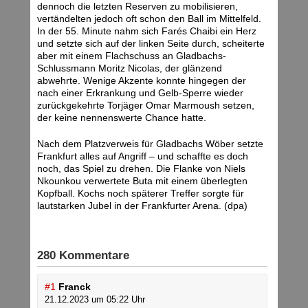
dennoch die letzten Reserven zu mobilisieren,
vertändelten jedoch oft schon den Ball im Mittelfeld.
In der 55. Minute nahm sich Farés Chaibi ein Herz
und setzte sich auf der linken Seite durch, scheiterte
aber mit einem Flachschuss an Gladbachs-
Schlussmann Moritz Nicolas, der glänzend
abwehrte. Wenige Akzente konnte hingegen der
nach einer Erkrankung und Gelb-Sperre wieder
zurückgekehrte Torjäger Omar Marmoush setzen,
der keine nennenswerte Chance hatte.
Nach dem Platzverweis für Gladbachs Wöber setzte
Frankfurt alles auf Angriff – und schaffte es doch
noch, das Spiel zu drehen. Die Flanke von Niels
Nkounkou verwertete Buta mit einem überlegten
Kopfball. Kochs noch späterer Treffer sorgte für
lautstarken Jubel in der Frankfurter Arena. (dpa)
280 Kommentare
#1
Franck
21.12.2023 um 05:22 Uhr