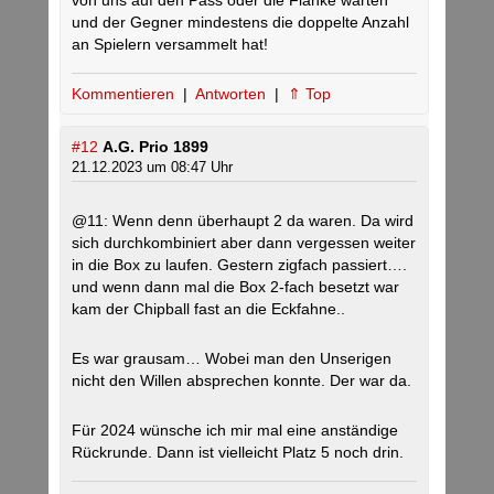
von uns auf den Pass oder die Flanke warten
und der Gegner mindestens die doppelte Anzahl
an Spielern versammelt hat!
Kommentieren
|
Antworten
|
⇑ Top
#12
A.G. Prio 1899
21.12.2023 um 08:47 Uhr
@11: Wenn denn überhaupt 2 da waren. Da wird
sich durchkombiniert aber dann vergessen weiter
in die Box zu laufen. Gestern zigfach passiert….
und wenn dann mal die Box 2-fach besetzt war
kam der Chipball fast an die Eckfahne..
Es war grausam… Wobei man den Unserigen
nicht den Willen absprechen konnte. Der war da.
Für 2024 wünsche ich mir mal eine anständige
Rückrunde. Dann ist vielleicht Platz 5 noch drin.