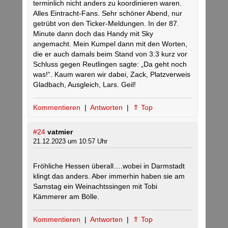
terminlich nicht anders zu koordinieren waren.
Alles Eintracht-Fans. Sehr schöner Abend, nur
getrübt von den Ticker-Meldungen. In der 87.
Minute dann doch das Handy mit Sky
angemacht. Mein Kumpel dann mit den Worten,
die er auch damals beim Stand von 3:3 kurz vor
Schluss gegen Reutlingen sagte: „Da geht noch
was!“. Kaum waren wir dabei, Zack, Platzverweis
Gladbach, Ausgleich, Lars. Geil!
Kommentieren
|
Antworten
|
⇑ Top
#24
vatmier
21.12.2023 um 10:57 Uhr
Fröhliche Hessen überall….wobei in Darmstadt
klingt das anders. Aber immerhin haben sie am
Samstag ein Weinachtssingen mit Tobi
Kämmerer am Bölle.
Kommentieren
|
Antworten
|
⇑ Top