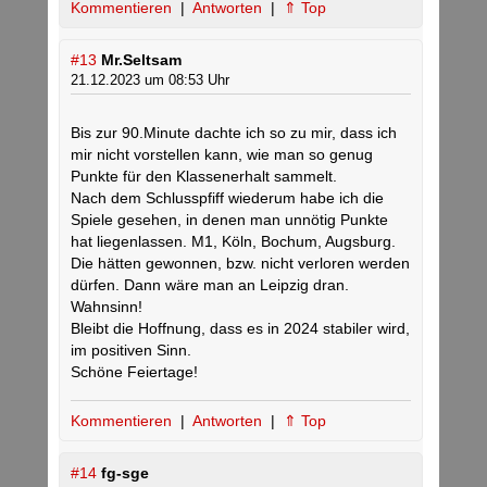
Kommentieren
|
Antworten
|
⇑ Top
#13
Mr.Seltsam
21.12.2023 um 08:53 Uhr
Bis zur 90.Minute dachte ich so zu mir, dass ich
mir nicht vorstellen kann, wie man so genug
Punkte für den Klassenerhalt sammelt.
Nach dem Schlusspfiff wiederum habe ich die
Spiele gesehen, in denen man unnötig Punkte
hat liegenlassen. M1, Köln, Bochum, Augsburg.
Die hätten gewonnen, bzw. nicht verloren werden
dürfen. Dann wäre man an Leipzig dran.
Wahnsinn!
Bleibt die Hoffnung, dass es in 2024 stabiler wird,
im positiven Sinn.
Schöne Feiertage!
Kommentieren
|
Antworten
|
⇑ Top
#14
fg-sge