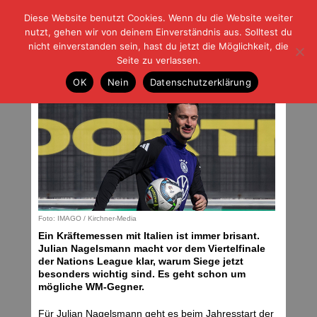
Diese Website benutzt Cookies. Wenn du die Website weiter
| | |
BLOG-G
Fußball und der Rest
nutzt, gehen wir von deinem Einverständnis aus. Solltest du
HOME
|
REGELN
|
IMPRESSUM
|
DATENSCHUTZ
nicht einverstanden sein, hast du jetzt die Möglichkeit, die
Seite zu verlassen.
Ein Klassiker
OK
Nein
Datenschutzerklärung
Donnerstag, 20.03.25 | 05:00 Uhr
Foto: IMAGO / Kirchner-Media
Ein Kräftemessen mit Italien ist immer brisant.
Julian Nagelsmann macht vor dem Viertelfinale
der Nations League klar, warum Siege jetzt
besonders wichtig sind. Es geht schon um
mögliche WM-Gegner.
Für Julian Nagelsmann geht es beim Jahresstart der