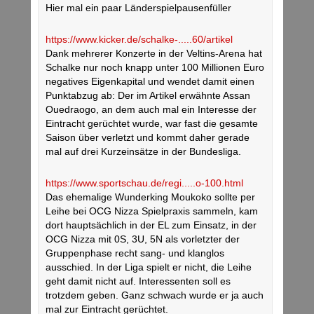
Hier mal ein paar Länderspielpausenfüller
https://www.kicker.de/schalke-.....60/artikel
Dank mehrerer Konzerte in der Veltins-Arena hat
Schalke nur noch knapp unter 100 Millionen Euro
negatives Eigenkapital und wendet damit einen
Punktabzug ab: Der im Artikel erwähnte Assan
Ouedraogo, an dem auch mal ein Interesse der
Eintracht gerüchtet wurde, war fast die gesamte
Saison über verletzt und kommt daher gerade
mal auf drei Kurzeinsätze in der Bundesliga.
https://www.sportschau.de/regi.....o-100.html
Das ehemalige Wunderking Moukoko sollte per
Leihe bei OCG Nizza Spielpraxis sammeln, kam
dort hauptsächlich in der EL zum Einsatz, in der
OCG Nizza mit 0S, 3U, 5N als vorletzter der
Gruppenphase recht sang- und klanglos
ausschied. In der Liga spielt er nicht, die Leihe
geht damit nicht auf. Interessenten soll es
trotzdem geben. Ganz schwach wurde er ja auch
mal zur Eintracht gerüchtet.