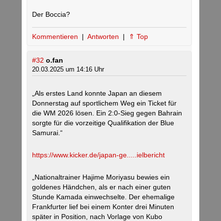
Der Boccia?
Kommentieren
|
Antworten
|
⇑ Top
#32
o.fan
20.03.2025 um 14:16 Uhr
„Als erstes Land konnte Japan an diesem
Donnerstag auf sportlichem Weg ein Ticket für
die WM 2026 lösen. Ein 2:0-Sieg gegen Bahrain
sorgte für die vorzeitige Qualifikation der Blue
Samurai.“
https://www.kicker.de/japan-ge.....ielbericht
„Nationaltrainer Hajime Moriyasu bewies ein
goldenes Händchen, als er nach einer guten
Stunde Kamada einwechselte. Der ehemalige
Frankfurter lief bei einem Konter drei Minuten
später in Position, nach Vorlage von Kubo