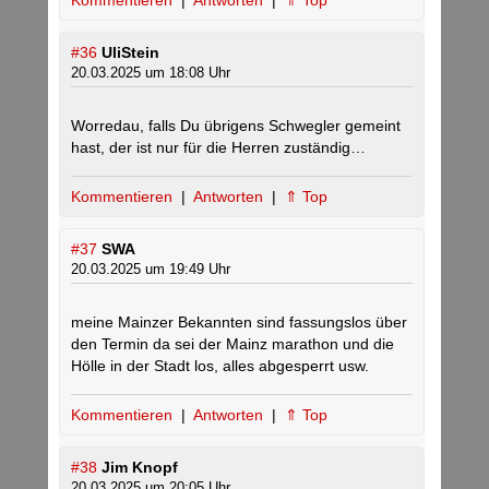
Kommentieren
|
Antworten
|
⇑ Top
#36
UliStein
20.03.2025 um 18:08 Uhr
Worredau, falls Du übrigens Schwegler gemeint
hast, der ist nur für die Herren zuständig…
Kommentieren
|
Antworten
|
⇑ Top
#37
SWA
20.03.2025 um 19:49 Uhr
meine Mainzer Bekannten sind fassungslos über
den Termin da sei der Mainz marathon und die
Hölle in der Stadt los, alles abgesperrt usw.
Kommentieren
|
Antworten
|
⇑ Top
#38
Jim Knopf
20.03.2025 um 20:05 Uhr