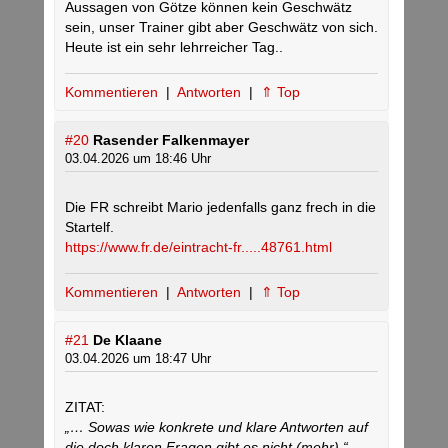
Aussagen von Götze können kein Geschwätz
sein, unser Trainer gibt aber Geschwätz von sich.
Heute ist ein sehr lehrreicher Tag..
Kommentieren
|
Antworten
|
⇑ Top
#20
Rasender Falkenmayer
03.04.2026 um 18:46 Uhr
Die FR schreibt Mario jedenfalls ganz frech in die
Startelf.
https://www.fr.de/eintracht-fr.....48761.html
Kommentieren
|
Antworten
|
⇑ Top
#21
De Klaane
03.04.2026 um 18:47 Uhr
ZITAT:
„… Sowas wie konkrete und klare Antworten auf
die doch klaren Fragen gibt es nicht (mehr).“