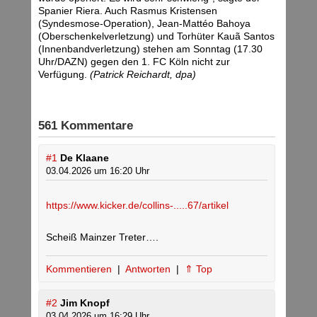
Spanier Riera. Auch Rasmus Kristensen
(Syndesmose-Operation), Jean-Mattéo Bahoya
(Oberschenkelverletzung) und Torhüter Kauã Santos
(Innenbandverletzung) stehen am Sonntag (17.30
Uhr/DAZN) gegen den 1. FC Köln nicht zur
Verfügung.
(Patrick Reichardt, dpa)
561 Kommentare
#1
De Klaane
03.04.2026 um 16:20 Uhr
https://www.kicker.de/collins-.....67/artikel
Scheiß Mainzer Treter….
Kommentieren
|
Antworten
|
⇑ Top
#2
Jim Knopf
03.04.2026 um 16:29 Uhr