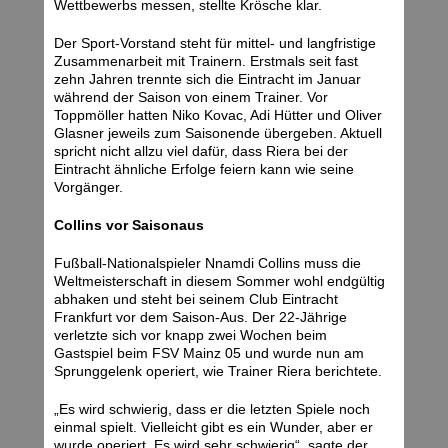
Wettbewerbs messen, stellte Krösche klar.
Der Sport-Vorstand steht für mittel- und langfristige
Zusammenarbeit mit Trainern. Erstmals seit fast
zehn Jahren trennte sich die Eintracht im Januar
während der Saison von einem Trainer. Vor
Toppmöller hatten Niko Kovac, Adi Hütter und Oliver
Glasner jeweils zum Saisonende übergeben. Aktuell
spricht nicht allzu viel dafür, dass Riera bei der
Eintracht ähnliche Erfolge feiern kann wie seine
Vorgänger.
Collins vor Saisonaus
Fußball-Nationalspieler Nnamdi Collins muss die
Weltmeisterschaft in diesem Sommer wohl endgültig
abhaken und steht bei seinem Club Eintracht
Frankfurt vor dem Saison-Aus. Der 22-Jährige
verletzte sich vor knapp zwei Wochen beim
Gastspiel beim FSV Mainz 05 und wurde nun am
Sprunggelenk operiert, wie Trainer Riera berichtete.
„Es wird schwierig, dass er die letzten Spiele noch
einmal spielt. Vielleicht gibt es ein Wunder, aber er
wurde operiert. Es wird sehr schwierig“, sagte der