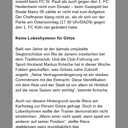
sowohl beim FC St. Pauli als auch gegen den 1. FC
Heidenheim nicht zum Einsatz – beim Gastspiel bei
Rivale Mainz 05 zählte er nicht mal zum Aufgebot.
Der Cheftrainer klang nicht so, als ob sich vor der
Partie am Ostersonntag (17.30 Uhr/DAZN) gegen
den 1. FC Köln viel geändert habe.
Keine Lobeshymnen für Götze
Bald vier Jahre ist der damals umjubelte
Siegtorschütze von Rio de Janeiro inzwischen bei
dem Traditionsclub. Und die Club-Führung um
Sport-Vorstand Markus Krösche hat in dieser Woche
Fakten geschaffen, was Götzes nahe Zukunft
angeht. „Seine Vertragsverlängerung ist ein starkes
Commitment mit der Eintracht. Diese Identifikation
mit dem Klub und der Stadt ist vor allem im Hinblick
auf die neue Saison sehr wichtig“, betonte Krösche.
Auch vor diesem Hintergrund wurde Riera am
Karfreitag zur Person Götze gefragt. Doch in die
Lobeshymnen wollte der Trainer demonstrativ nicht
einstimmen. „Wenn einer nicht spielt, dann spielt ein
anderer auf seiner Position“, stellte Riera
stattdessen ganz grundsätzlich klar.