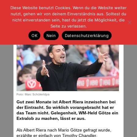
Diese Website benutzt Cookies. Wenn du die Website weiter
| | |
BLOG-G
Fußball und der Rest
nutzt, gehen wir von deinem Einverständnis aus. Solltest du
HOME
|
REGELN
|
IMPRESSUM
|
DATENSCHUTZ
nicht einverstanden sein, hast du jetzt die Möglichkeit, die
Seite zu verlassen.
Einer bleibt sicher
OK
Nein
Datenschutzerklärung
Freitag, 03.04.26 | 16:09 Uhr
Foto: Marc Schüler/dpa
Gut zwei Monate ist Albert Riera inzwischen bei
der Eintracht. So wirklich vorangebracht hat er
das Team nicht. Gelegenheit, WM-Held Götze ein
Extralob zu machen, lässt er aus.
Als Albert Riera nach Mario Götze gefragt wurde,
erzählte er einfach von Timothy Chandler.