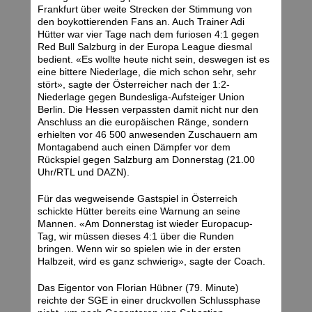
Frankfurt über weite Strecken der Stimmung von
den boykottierenden Fans an. Auch Trainer Adi
Hütter war vier Tage nach dem furiosen 4:1 gegen
Red Bull Salzburg in der Europa League diesmal
bedient. «Es wollte heute nicht sein, deswegen ist es
eine bittere Niederlage, die mich schon sehr, sehr
stört», sagte der Österreicher nach der 1:2-
Niederlage gegen Bundesliga-Aufsteiger Union
Berlin. Die Hessen verpassten damit nicht nur den
Anschluss an die europäischen Ränge, sondern
erhielten vor 46 500 anwesenden Zuschauern am
Montagabend auch einen Dämpfer vor dem
Rückspiel gegen Salzburg am Donnerstag (21.00
Uhr/RTL und DAZN).
Für das wegweisende Gastspiel in Österreich
schickte Hütter bereits eine Warnung an seine
Mannen. «Am Donnerstag ist wieder Europacup-
Tag, wir müssen dieses 4:1 über die Runden
bringen. Wenn wir so spielen wie in der ersten
Halbzeit, wird es ganz schwierig», sagte der Coach.
Das Eigentor von Florian Hübner (79. Minute)
reichte der SGE in einer druckvollen Schlussphase