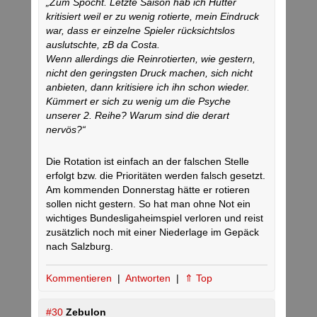
„Zum Spocht. Letzte Saison hab ich Hütter
kritisiert weil er zu wenig rotierte, mein Eindruck
war, dass er einzelne Spieler rücksichtslos
auslutschte, zB da Costa.
Wenn allerdings die Reinrotierten, wie gestern,
nicht den geringsten Druck machen, sich nicht
anbieten, dann kritisiere ich ihn schon wieder.
Kümmert er sich zu wenig um die Psyche
unserer 2. Reihe? Warum sind die derart
nervös?“
Die Rotation ist einfach an der falschen Stelle
erfolgt bzw. die Prioritäten werden falsch gesetzt.
Am kommenden Donnerstag hätte er rotieren
sollen nicht gestern. So hat man ohne Not ein
wichtiges Bundesligaheimspiel verloren und reist
zusätzlich noch mit einer Niederlage im Gepäck
nach Salzburg.
Kommentieren
|
Antworten
|
⇑ Top
#30
Zebulon