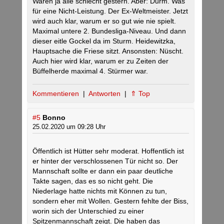
Waren ja alle schlecht gestern. Aber: Durm. Was
für eine Nicht-Leistung. Der Ex-Weltmeister. Jetzt
wird auch klar, warum er so gut wie nie spielt.
Maximal untere 2. Bundesliga-Niveau. Und dann
dieser eitle Gockel da im Sturm. Heidewitzka,
Hauptsache die Friese sitzt. Ansonsten: Nüscht.
Auch hier wird klar, warum er zu Zeiten der
Büffelherde maximal 4. Stürmer war.
Kommentieren
|
Antworten
|
⇑ Top
#5
Bonno
25.02.2020 um 09:28 Uhr
Öffentlich ist Hütter sehr moderat. Hoffentlich ist
er hinter der verschlossenen Tür nicht so. Der
Mannschaft sollte er dann ein paar deutliche
Takte sagen, das es so nicht geht. Die
Niederlage hatte nichts mit Können zu tun,
sondern eher mit Wollen. Gestern fehlte der Biss,
worin sich der Unterschied zu einer
Spitzenmannschaft zeigt. Die haben das