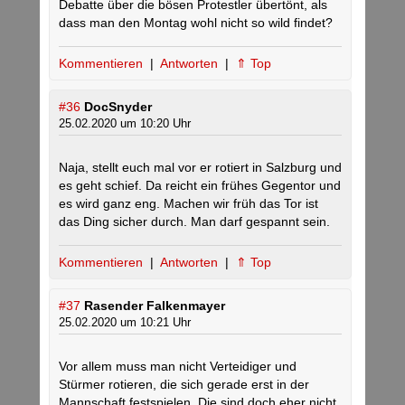
Debatte über die bösen Protestler übertönt, als
dass man den Montag wohl nicht so wild findet?
Kommentieren
|
Antworten
|
⇑ Top
#36
DocSnyder
25.02.2020 um 10:20 Uhr
Naja, stellt euch mal vor er rotiert in Salzburg und
es geht schief. Da reicht ein frühes Gegentor und
es wird ganz eng. Machen wir früh das Tor ist
das Ding sicher durch. Man darf gespannt sein.
Kommentieren
|
Antworten
|
⇑ Top
#37
Rasender Falkenmayer
25.02.2020 um 10:21 Uhr
Vor allem muss man nicht Verteidiger und
Stürmer rotieren, die sich gerade erst in der
Mannschaft festspielen. Die sind doch eher nicht