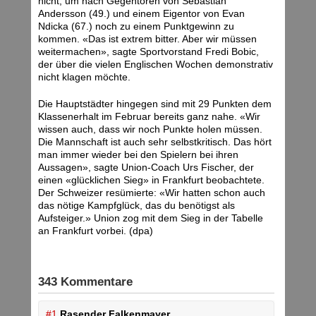
nicht, um nach Gegentoren von Sebastian
Andersson (49.) und einem Eigentor von Evan
Ndicka (67.) noch zu einem Punktgewinn zu
kommen. «Das ist extrem bitter. Aber wir müssen
weitermachen», sagte Sportvorstand Fredi Bobic,
der über die vielen Englischen Wochen demonstrativ
nicht klagen möchte.
Die Hauptstädter hingegen sind mit 29 Punkten dem
Klassenerhalt im Februar bereits ganz nahe. «Wir
wissen auch, dass wir noch Punkte holen müssen.
Die Mannschaft ist auch sehr selbstkritisch. Das hört
man immer wieder bei den Spielern bei ihren
Aussagen», sagte Union-Coach Urs Fischer, der
einen «glücklichen Sieg» in Frankfurt beobachtete.
Der Schweizer resümierte: «Wir hatten schon auch
das nötige Kampfglück, das du benötigst als
Aufsteiger.» Union zog mit dem Sieg in der Tabelle
an Frankfurt vorbei. (dpa)
343 Kommentare
#1
Rasender Falkenmayer