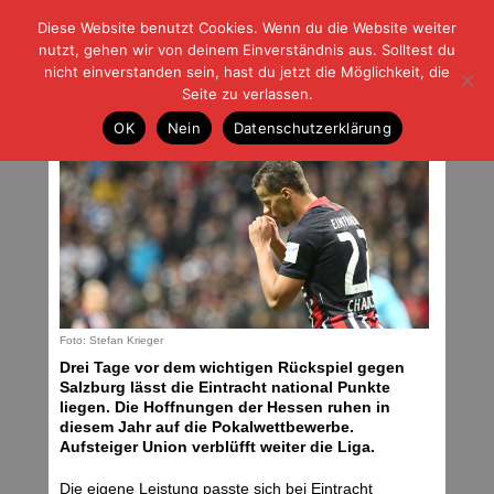
Diese Website benutzt Cookies. Wenn du die Website weiter
| | |
BLOG-G
Fußball und der Rest
nutzt, gehen wir von deinem Einverständnis aus. Solltest du
HOME
|
REGELN
|
IMPRESSUM
|
DATENSCHUTZ
nicht einverstanden sein, hast du jetzt die Möglichkeit, die
Seite zu verlassen.
Eintracht-Frust vor Salzburg
OK
Nein
Datenschutzerklärung
Dienstag, 25.02.20 | 09:04 Uhr
Foto: Stefan Krieger
Drei Tage vor dem wichtigen Rückspiel gegen
Salzburg lässt die Eintracht national Punkte
liegen. Die Hoffnungen der Hessen ruhen in
diesem Jahr auf die Pokalwettbewerbe.
Aufsteiger Union verblüfft weiter die Liga.
Die eigene Leistung passte sich bei Eintracht