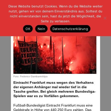
Diese Website benutzt Cookies. Wenn du die Website weiter
| | |
BLOG-G
Fußball und der Rest
nutzt, gehen wir von deinem Einverständnis aus. Solltest du
HOME
|
REGELN
|
IMPRESSUM
|
DATENSCHUTZ
nicht einverstanden sein, hast du jetzt die Möglichkeit, die
Seite zu verlassen.
Eintracht muss Strafe zahlen
OK
Nein
Datenschutzerklärung
Freitag, 27.02.26 | 05:00 Uhr
Foto: Federico Gambarini/dpa
Eintracht Frankfurt muss wegen des Verhaltens
der eigenen Anhänger mal wieder tief in die
Tasche greifen. Bei gleich mehreren Bundesliga-
Spielen war es zu Vorfällen gekommen.
Fußball-Bundesligist Eintracht Frankfurt muss eine
Geldstrafe in Höhe von 440.250 Euro zahlen. Das