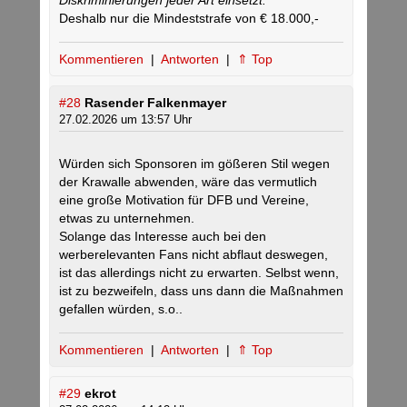
Diskriminierungen jeder Art einsetzt.“
Deshalb nur die Mindeststrafe von € 18.000,-
Kommentieren
|
Antworten
|
⇑ Top
#28
Rasender Falkenmayer
27.02.2026 um 13:57 Uhr
Würden sich Sponsoren im gößeren Stil wegen
der Krawalle abwenden, wäre das vermutlich
eine große Motivation für DFB und Vereine,
etwas zu unternehmen.
Solange das Interesse auch bei den
werberelevanten Fans nicht abflaut deswegen,
ist das allerdings nicht zu erwarten. Selbst wenn,
ist zu bezweifeln, dass uns dann die Maßnahmen
gefallen würden, s.o..
Kommentieren
|
Antworten
|
⇑ Top
#29
ekrot