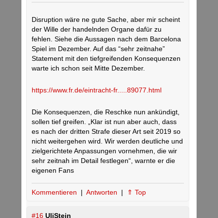
Disruption wäre ne gute Sache, aber mir scheint
der Wille der handelnden Organe dafür zu
fehlen. Siehe die Aussagen nach dem Barcelona
Spiel im Dezember. Auf das “sehr zeitnahe”
Statement mit den tiefgreifenden Konsequenzen
warte ich schon seit Mitte Dezember.
https://www.fr.de/eintracht-fr.....89077.html
Die Konsequenzen, die Reschke nun ankündigt,
sollen tief greifen. „Klar ist nun aber auch, dass
es nach der dritten Strafe dieser Art seit 2019 so
nicht weitergehen wird. Wir werden deutliche und
zielgerichtete Anpassungen vornehmen, die wir
sehr zeitnah im Detail festlegen“, warnte er die
eigenen Fans
Kommentieren
|
Antworten
|
⇑ Top
#16
UliStein