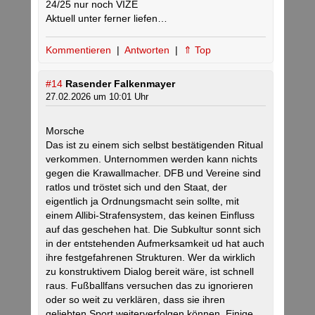
24/25 nur noch VIZE
Aktuell unter ferner liefen…
Kommentieren
|
Antworten
|
⇑ Top
#14
Rasender Falkenmayer
27.02.2026 um 10:01 Uhr
Morsche
Das ist zu einem sich selbst bestätigenden Ritual
verkommen. Unternommen werden kann nichts
gegen die Krawallmacher. DFB und Vereine sind
ratlos und tröstet sich und den Staat, der
eigentlich ja Ordnungsmacht sein sollte, mit
einem Allibi-Strafensystem, das keinen Einfluss
auf das geschehen hat. Die Subkultur sonnt sich
in der entstehenden Aufmerksamkeit ud hat auch
ihre festgefahrenen Strukturen. Wer da wirklich
zu konstruktivem Dialog bereit wäre, ist schnell
raus. Fußballfans versuchen das zu ignorieren
oder so weit zu verklären, dass sie ihren
geliebten Sport weiterverfolgen können. Einige