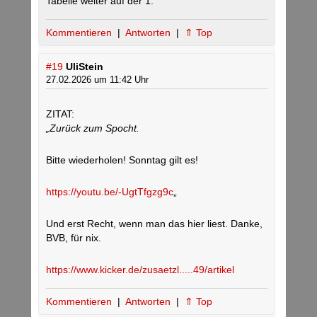
Tabelle weiter auf der 1.
Kommentieren
|
Antworten
|
⇑ Top
#19
UliStein
27.02.2026 um 11:42 Uhr
ZITAT:
„Zurück zum Spocht.
Bitte wiederholen! Sonntag gilt es!
https://youtu.be/-UgtTfgzg9c
„
Und erst Recht, wenn man das hier liest. Danke,
BVB, für nix.
https://www.kicker.de/zusaetzl.....49/artikel
Kommentieren
|
Antworten
|
⇑ Top