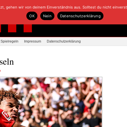
, gehen wir von deinem Einverständnis aus. Solltest du nicht einverstan
OK
Nein
Datenschutzerklärung
Spielregeln
Impressum
Datenschutzerklärung
seln
e