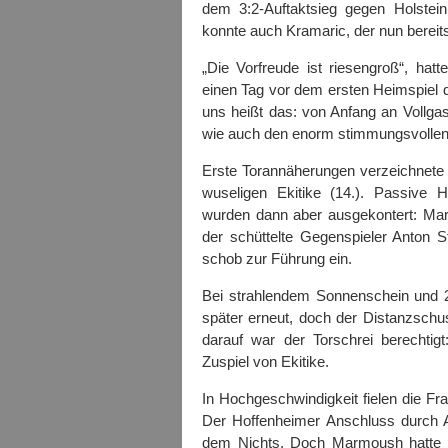
dem 3:2-Auftaktsieg gegen Holstein
konnte auch Kramaric, der nun bereits
„Die Vorfreude ist riesengroß“, hatt
einen Tag vor dem ersten Heimspiel d
uns heißt das: von Anfang an Vollg
wie auch den enorm stimmungsvollen
Erste Torannäherungen verzeichnete
wuseligen Ekitike (14.). Passive H
wurden dann aber ausgekontert: Mar
der schüttelte Gegenspieler Anton
schob zur Führung ein.
Bei strahlendem Sonnenschein und 2
später erneut, doch der Distanzsch
darauf war der Torschrei berechti
Zuspiel von Ekitike.
In Hochgeschwindigkeit fielen die Fra
Der Hoffenheimer Anschluss durch A
dem Nichts. Doch Marmoush hatte n