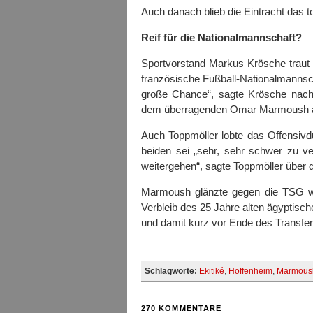
Auch danach blieb die Eintracht das
Reif für die Nationalmannschaft?
Sportvorstand Markus Krösche traut E
französische Fußball-Nationalmannscha
große Chance“, sagte Krösche nach 
dem überragenden Omar Marmoush auff
Auch Toppmöller lobte das Offensiv
beiden sei „sehr, sehr schwer zu ve
weitergehen“, sagte Toppmöller über d
Marmoush glänzte gegen die TSG wi
Verbleib des 25 Jahre alten ägyptisch
und damit kurz vor Ende des Transferf
Schlagworte:
Ekitiké
,
Hoffenheim
,
Marmous
270 KOMMENTARE