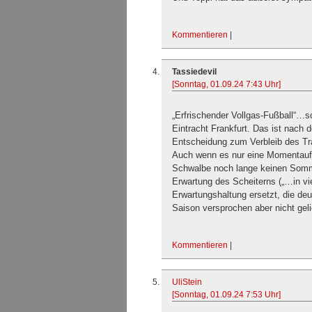
Kommentieren
|
Tassiedevil
[Sonntag, 01.09.24 7:43 Uhr]
„Erfrischender Vollgas-Fußball“…sc
Eintracht Frankfurt. Das ist nach 
Entscheidung zum Verbleib des Tra
Auch wenn es nur eine Momentaufna
Schwalbe noch lange keinen Sommer
Erwartung des Scheiterns („…in v
Erwartungshaltung ersetzt, die deu
Saison versprochen aber nicht geli
Kommentieren
|
UliStein
[Sonntag, 01.09.24 7:53 Uhr]