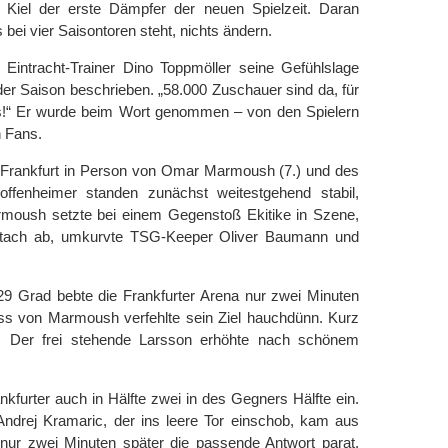
 Kiel der erste Dämpfer der neuen Spielzeit. Daran
 bei vier Saisontoren steht, nichts ändern.
e Eintracht-Trainer Dino Toppmöller seine Gefühlslage
er Saison beschrieben. „58.000 Zuschauer sind da, für
as!“ Er wurde beim Wort genommen – von den Spielern
 Fans.
 Frankfurt in Person von Omar Marmoush (7.) und des
offenheimer standen zunächst weitestgehend stabil,
moush setzte bei einem Gegenstoß Ekitike in Szene,
 Stach ab, umkurvte TSG-Keeper Oliver Baumann und
9 Grad bebte die Frankfurter Arena nur zwei Minuten
uss von Marmoush verfehlte sein Ziel hauchdünn. Kurz
gt: Der frei stehende Larsson erhöhte nach schönem
nkfurter auch in Hälfte zwei in des Gegners Hälfte ein.
ndrej Kramaric, der ins leere Tor einschob, kam aus
ur zwei Minuten später die passende Antwort parat.