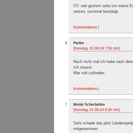
OT: seit gestern sehe ich meine E
setzen, nochmal bestätigt.
Kommentieren
|
Piefke
[Sonntag, 01.09.24 7:56 Uhr]
Noch nicht mal ich habe nach dem
Ich staune.
War voll zufrieden.
Kommentieren
|
Monte Scherbelino
[Sonntag, 01.09.24 8:08 Uhr]
Sehr schade das jetzt Länderspiel
mitgenommen.