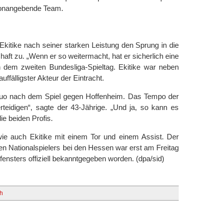
 tonangebende Team.
kitike nach seiner starken Leistung den Sprung in die
ft zu. „Wenn er so weitermacht, hat er sicherlich eine
dem zweiten Bundesliga-Spieltag. Ekitike war neben
älligster Akteur der Eintracht.
duo nach dem Spiel gegen Hoffenheim. Das Tempo der
rteidigen“, sagte der 43-Jährige. „Und ja, so kann es
ie beiden Profis.
e auch Ekitike mit einem Tor und einem Assist. Der
en Nationalspielers bei den Hessen war erst am Freitag
ensters offiziell bekanntgegeben worden. (dpa/sid)
h