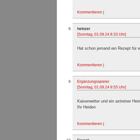
Kommentieren
|
heinzer
[Sonntag, 01.09.24 8:33 Uhr]
Hat schon jemand ein Rezept für 
Kommentieren
|
Ergänzungsspieler
[Sonntag, 01.09.24 8:55 Uhr]
Kaiserwetter und ein astreiner He
Ihr Heiden.
Kommentieren
|