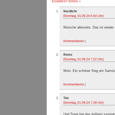
KOMMENTIEREN »
Nordlicht
[Sonntag, 01.09.24 6:44 Uhr]
Morsche allerseits. Das ist wieder
Kommentieren
|
Remo
[Sonntag, 01.09.24 7:22 Uhr]
Moin. Ein schöner Sieg am Samsta
Kommentieren
|
Tim
[Sonntag, 01.09.24 7:28 Uhr]
Und Toppi hat das äußerst sympa