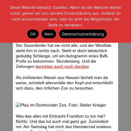
Diese Website benutzt Cookies. Wenn du die Website weiter
| | |
BLOG-G
Fußball und der Rest
nutzt, gehen wir von deinem Einverständnis aus. Solltest du
HOME
|
REGELN
|
IMPRESSUM
|
DATENSCHUTZ
nicht einverstanden sein, hast du jetzt die Möglichkeit, die
Seite zu verlassen.
Freizeit, Tag 2
OK
Nein
Datenschutzerklärung
Dienstag, 30.03.10 | 20:01 Uhr
Der Sauerländer hat sie nicht alle, und der Westfale
steht ihm in nichts nach. Steht er doch tatsächlich
geduldig Schlange, um ein Autogramm eines BvB-
Profis zu bekommen. Stundenlang. Und die
Zeitungen
berichten auch noch darüber
.
Als zivilisiertes Wesen aus Hessen lächelt man da
weise, schüttelt altersmilde den Kopf und entschließt
sich dazu, den örtlichen Zoo zu besuchen.
Was das alles mit Eintracht Frankfurt zu tun hat?
Nichts. Und das tut auch mal ganz gut. Zumindest
mir. Am Samstag hat mich das Hamsterrad sowieso