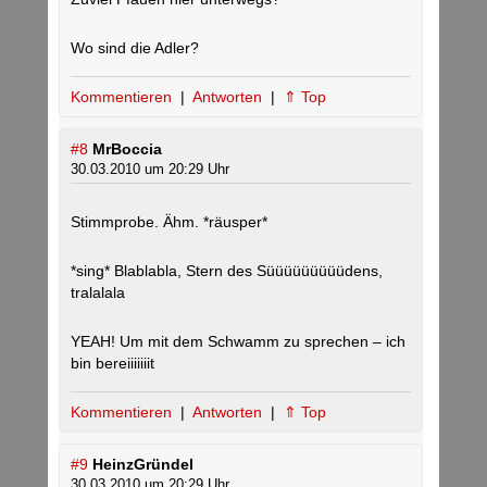
Wo sind die Adler?
Kommentieren
|
Antworten
|
⇑ Top
#8
MrBoccia
30.03.2010 um 20:29 Uhr
Stimmprobe. Ähm. *räusper*
*sing* Blablabla, Stern des Süüüüüüüüüdens,
tralalala
YEAH! Um mit dem Schwamm zu sprechen – ich
bin bereiiiiiiit
Kommentieren
|
Antworten
|
⇑ Top
#9
HeinzGründel
30.03.2010 um 20:29 Uhr