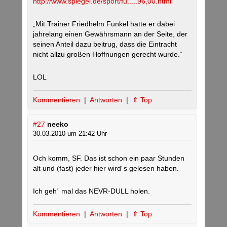
http://www.spiegel.de/sport/fu.....96,00.html
„Mit Trainer Friedhelm Funkel hatte er dabei
jahrelang einen Gewährsmann an der Seite, der
seinen Anteil dazu beitrug, dass die Eintracht
nicht allzu großen Hoffnungen gerecht wurde.“
LOL
Kommentieren
|
Antworten
|
⇑ Top
#27
neeko
30.03.2010 um 21:42 Uhr
Och komm, SF. Das ist schon ein paar Stunden
alt und (fast) jeder hier wird´s gelesen haben.
Ich geh´ mal das NEVR-DULL holen.
Kommentieren
|
Antworten
|
⇑ Top