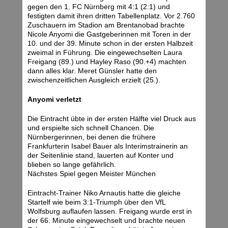
gegen den 1. FC Nürnberg mit 4:1 (2:1) und
festigten damit ihren dritten Tabellenplatz. Vor 2.760
Zuschauern im Stadion am Brentanobad brachte
Nicole Anyomi die Gastgeberinnen mit Toren in der
10. und der 39. Minute schon in der ersten Halbzeit
zweimal in Führung. Die eingewechselten Laura
Freigang (89.) und Hayley Raso (90.+4) machten
dann alles klar. Meret Günsler hatte den
zwischenzeitlichen Ausgleich erzielt (25.).
Anyomi verletzt
Die Eintracht übte in der ersten Hälfte viel Druck aus
und erspielte sich schnell Chancen. Die
Nürnbergerinnen, bei denen die frühere
Frankfurterin Isabel Bauer als Interimstrainerin an
der Seitenlinie stand, lauerten auf Konter und
blieben so lange gefährlich.
Nächstes Spiel gegen Meister München
Eintracht-Trainer Niko Arnautis hatte die gleiche
Startelf wie beim 3:1-Triumph über den VfL
Wolfsburg auflaufen lassen. Freigang wurde erst in
der 66. Minute eingewechselt und brachte neuen