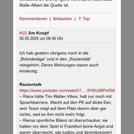
Malle-Albert die Quelle ist.
Kommentieren
|
Antworten
|
⇑ Top
#10
Jim Knopf
05.05.2026 um 08:46 Uhr
Ich hab gestern übrigens noch in die
„Bohndesliga“ und in den „Rautentalk“
reingehört. Deren Meinungen waren auch
eindeutig:
Rautentalk
https://www.youtube.com/watch?.....8Y6Ud9Pm5M
– Riera hätte Tim-Walter-Vibes, halt nur noch mit
Sprachbarriere. Macht auf den PK auf dicke Eier,
sein Team zeigt auf dem Platz davon aber gar
nichts, weil es ihm nicht mehr folgt.
– Rieras sportliche Bilanz ist überschaubar, sie
hatten vor dem Spiel in Frankfurt keine Angst und
waren überrascht, wie lustlos und desinteressiert