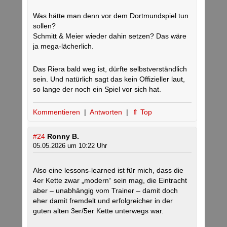
Was hätte man denn vor dem Dortmundspiel tun
sollen?
Schmitt & Meier wieder dahin setzen? Das wäre
ja mega-lächerlich.
Das Riera bald weg ist, dürfte selbstverständlich
sein. Und natürlich sagt das kein Offizieller laut,
so lange der noch ein Spiel vor sich hat.
Kommentieren
|
Antworten
|
⇑ Top
#24
Ronny B.
05.05.2026 um 10:22 Uhr
Also eine lessons-learned ist für mich, dass die
4er Kette zwar „modern“ sein mag, die Eintracht
aber – unabhängig vom Trainer – damit doch
eher damit fremdelt und erfolgreicher in der
guten alten 3er/5er Kette unterwegs war.