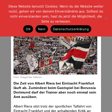
Diese Website benutzt Cookies. Wenn du die Website weiter
| | |
BLOG-G
Fußball und der Rest
nutzt, gehen wir von deinem Einverständnis aus. Solltest du
HOME
|
REGELN
|
IMPRESSUM
|
DATENSCHUTZ
nicht einverstanden sein, hast du jetzt die Möglichkeit, die
Seite zu verlassen.
Gnadenfrist
OK
Nein
Datenschutzerklärung
Dienstag, 05.05.26 | 05:00 Uhr
Foto: Imago/Jan Hübner
Die Zeit von Albert Riera bei Eintracht Frankfurt
läuft ab. Zumindest beim Gastspiel bei Borussia
Dortmund darf der Trainer aber noch einmal sein
Amt ausüben.
Albert Riera sitzt trotz der sportlichen Talfahrt von
Eintracht Frankfurt und der anhaltenden Kritik an