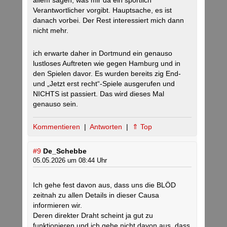
allem sagen, was mir da ein sportlich
Verantwortlicher vorgibt. Hauptsache, es ist
danach vorbei. Der Rest interessiert mich dann
nicht mehr.
ich erwarte daher in Dortmund ein genauso
lustloses Auftreten wie gegen Hamburg und in
den Spielen davor. Es wurden bereits zig End-
und „Jetzt erst recht“-Spiele ausgerufen und
NICHTS ist passiert. Das wird dieses Mal
genauso sein.
Kommentieren
|
Antworten
|
⇑ Top
#9
De_Schebbe
05.05.2026 um 08:44 Uhr
Ich gehe fest davon aus, dass uns die BLÖD
zeitnah zu allen Details in dieser Causa
informieren wir.
Deren direkter Draht scheint ja gut zu
funktionieren und ich gehe nicht davon aus, dass