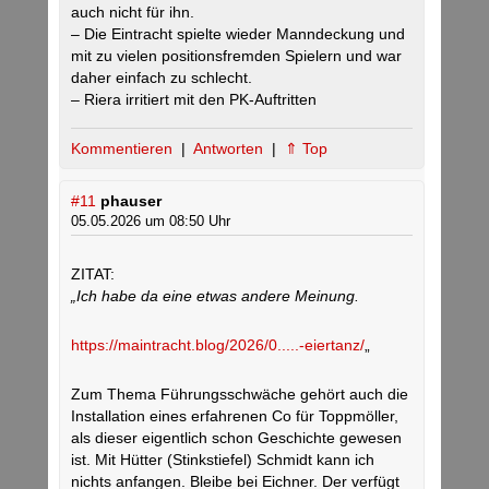
auch nicht für ihn.
– Die Eintracht spielte wieder Manndeckung und
mit zu vielen positionsfremden Spielern und war
daher einfach zu schlecht.
– Riera irritiert mit den PK-Auftritten
Kommentieren
|
Antworten
|
⇑ Top
#11
phauser
05.05.2026 um 08:50 Uhr
ZITAT:
„Ich habe da eine etwas andere Meinung.
https://maintracht.blog/2026/0.....-eiertanz/
„
Zum Thema Führungsschwäche gehört auch die
Installation eines erfahrenen Co für Toppmöller,
als dieser eigentlich schon Geschichte gewesen
ist. Mit Hütter (Stinkstiefel) Schmidt kann ich
nichts anfangen. Bleibe bei Eichner. Der verfügt