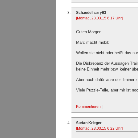
Schaedelharry63
[Montag, 23.03.15 6:17 Uhr]
Guten Morgen.
Marc macht mobil:
Wollen sie nicht oder heißt das nur
Die Diskrepanz der Aussagen Trai
keine Einheit mehr bzw. keiner üb
Aber auch dafür wäre der Trainer z
Viele Puzzle-Teile, aber mir ist no
Kommentieren
|
Stefan Krieger
[Montag, 23.03.15 6:22 Uhr]